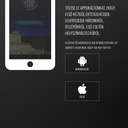
TÖLTSE LE APPLIKÁCIÓNKAT, HOGY
ELSŐ KÉZBŐL ÉRTESÜLHESSEN
LEGFRISSEBB HÍREINKRŐL,
FELLÉPŐKRŐL, ESŐ ESETÉN
HELYSZÍNVÁLTOZÁSRÓL.
ELÉRHETŐ ANDROID ÉS IOS RENDSZEREKRE AZ
ISMERT HELYEKEN, VAGY IDE KATTINTVA :
ANDROID
IOS