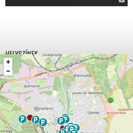
HELYSZÍNEK
+
−