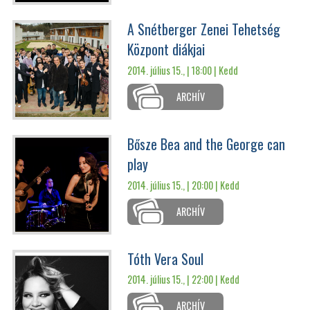
A Snétberger Zenei Tehetség
Központ diákjai
2014. július 15., | 18:00 |
Kedd
ARCHÍV
Bősze Bea and the George can
play
2014. július 15., | 20:00 |
Kedd
ARCHÍV
Tóth Vera Soul
2014. július 15., | 22:00 |
Kedd
ARCHÍV