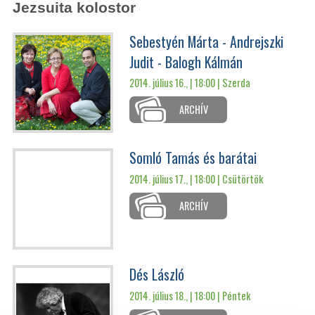
Jezsuita kolostor
Sebestyén Márta - Andrejszki
Judit - Balogh Kálmán
2014. július 16., | 18:00 |
Szerda
ARCHÍV
Somló Tamás és barátai
2014. július 17., | 18:00 |
Csütörtök
ARCHÍV
Dés László
2014. július 18., | 18:00 |
Péntek