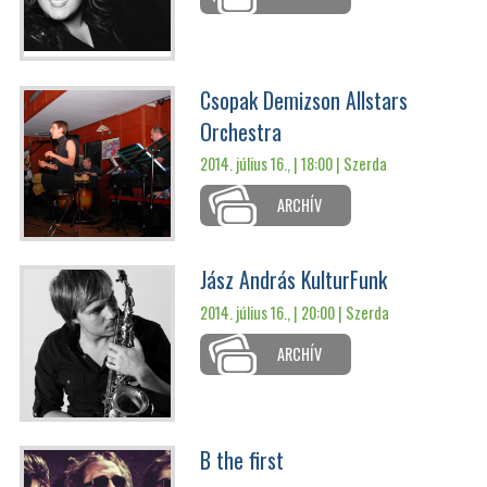
Csopak Demizson Allstars
Orchestra
2014. július 16., | 18:00 |
Szerda
ARCHÍV
Jász András KulturFunk
2014. július 16., | 20:00 |
Szerda
ARCHÍV
B the first