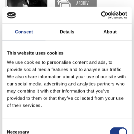
ARCHÍV
Karácsony János és Angler Ákos
Consent
Details
About
duó
2014. július 19., | 18:00 |
Szombat
This website uses cookies
ARCHÍV
We use cookies to personalise content and ads, to
provide social media features and to analyse our traffic.
We also share information about your use of our site with
our social media, advertising and analytics partners who
Esőhelyszín
may combine it with other information that you’ve
provided to them or that they’ve collected from your use
Nagyszínpad
of their services.
KÉPEK
Consent Selection
Necessary