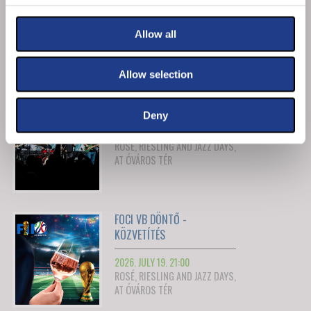
2026. JULY 18. 21:00
ROSÉ, RIESLING AND JAZZ DAYS,
Allow all
AT ÓVÁROS TÉR
Allow selection
TEMESI BERCI ÉS BARÁTAI
Deny
2026. JULY 18. 23:00
ROSÉ, RIESLING AND JAZZ DAYS,
AT ÓVÁROS TÉR
FOCI VB DÖNTŐ -
KÖZVETÍTÉS
2026. JULY 19. 21:00
ROSÉ, RIESLING AND JAZZ DAYS,
AT ÓVÁROS TÉR