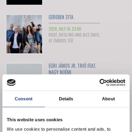
GEREBEN ZITA
2026. JULY 16. 23:00
ROSÉ, RIESLING AND JAZZ DAYS,
AT ÓVÁROS TÉR
EGRI JÁNOS JR. TRIÓ FEAT.
NAGY NOÉMI
2026. JULY 17. 19:00
ROSÉ, RIESLING AND JAZZ DAYS,
AT ÓVÁROS TÉR
Consent
Details
About
JUMPING MATT AND HIS
This website uses cookies
COMBO
We use cookies to personalise content and ads, to