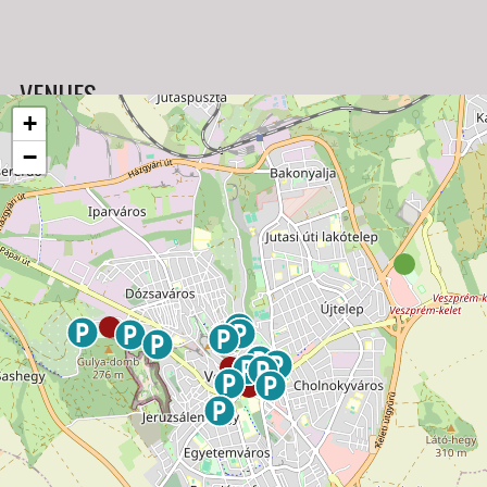
VENUES
+
−