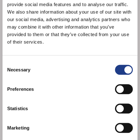
2026. JULY 17. 21:00
provide social media features and to analyse our traffic.
ROSÉ, RIESLING AND JAZZ DAYS,
We also share information about your use of our site with
AT ÓVÁROS TÉR
our social media, advertising and analytics partners who
may combine it with other information that you’ve
ED PHILIPS AND THE
provided to them or that they’ve collected from your use
MEMPHIS PATROL
of their services.
2026. JULY 17. 23:00
ROSÉ, RIESLING AND JAZZ DAYS,
Consent Selection
AT ÓVÁROS TÉR
Necessary
SWING-SWING
Preferences
2026. JULY 18. 19:00
ROSÉ, RIESLING AND JAZZ DAYS,
Statistics
AT ÓVÁROS TÉR
Marketing
GÁL CSABA BOOGIE