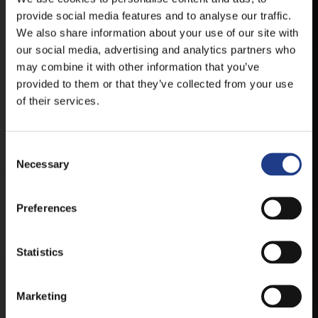
provide social media features and to analyse our traffic.
AVAILABLE FOR ANDROID AND IOS SYSTEMS. CLICK
HERE FOR THE LINKS. :
We also share information about your use of our site with
our social media, advertising and analytics partners who
may combine it with other information that you’ve
provided to them or that they’ve collected from your use
ANDROID
of their services.
Consent Selection
IOS
Necessary
Preferences
TICKETS
Statistics
Marketing
BUY YOUR TICKET ONLINE