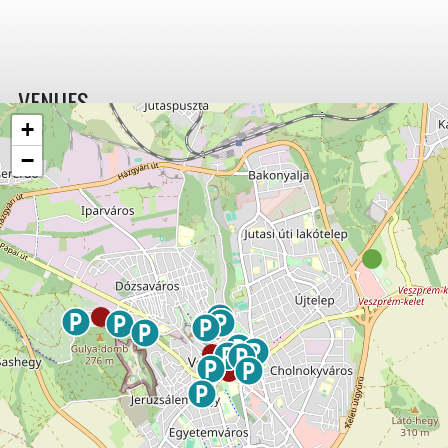
VENUES
+
−