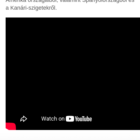
Amerika országaiból, valamint Spanyolországból és
a Kanári-szigetekről.