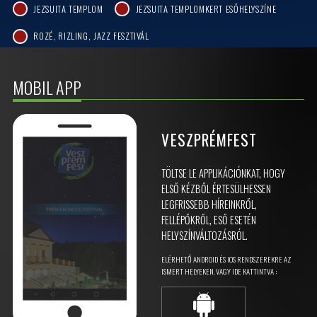
JEZSUITA TEMPLOM
JEZSUITA TEMPLOMKERT ESŐHELYSZÍNE
ROZÉ, RIZLING, JAZZ FESZTIVÁL
MOBIL APP
VESZPRÉMFEST
TÖLTSE LE APPLIKÁCIÓNKAT, HOGY
ELSŐ KÉZBŐL ÉRTESÜLHESSEN
LEGFRISSEBB HÍREINKRŐL,
FELLÉPŐKRŐL, ESŐ ESETÉN
HELYSZÍNVÁLTOZÁSRÓL.
ELÉRHETŐ ANDROID ÉS IOS RENDSZEREKRE AZ
ISMERT HELYEKEN, VAGY IDE KATTINTVA :