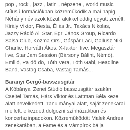
pop-, rock-, jazz-, latin-, népzene-, world music
stílusú formációkban közreműködik a mai napig.
Néhány név azok közül, akikkel eddig együtt zenélt:
Király Viktor, Fiesta, Éliás Jr., Takács Nikolas,
Jazzy Rádió All Star, Egri János Group, Ricardo
Salsa Club, Kozma Orsi, Gáspár Laci, Gallusz Niki,
Charlie, Horváth Ákos, X-faktor live, Megasztár
live, Star Jam Session (Bársony Bálint, Némó),
Emilió, Pa-dö-dö, Tóth Vera, Tóth Gabi, Headline
Band, Vastag Csaba, Vastag Tamás...
‪Baranyi Gergő-basszusgitár‬
A Kőbányai Zenei Stúdió basszusgitár szakán
Csejtei Tamás, Hárs Viktor és Lattman Béla kezei
alatt nevelkedett. Tanulmányai alatt, saját zenekarai
mellett, elkezdett dolgozni színházakban és
koncertszínpadokon. Közreműködött Malek Andrea
zenekarában, a Fame és a Vámpírok bálja