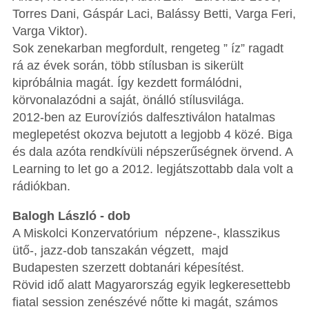
Torres Dani, Gáspár Laci, Balássy Betti, Varga Feri,
Varga Viktor).
Sok zenekarban megfordult, rengeteg ” íz” ragadt
rá az évek során, több stílusban is sikerült
kipróbálnia magát. Így kezdett formálódni,
körvonalazódni a saját, önálló stílusvilága.
2012-ben az Eurovíziós dalfesztiválon hatalmas
meglepetést okozva bejutott a legjobb 4 közé. Biga
és dala azóta rendkívüli népszerűségnek örvend. A
Learning to let go a 2012. legjátszottabb dala volt a
rádiókban.
Balogh László - dob
A Miskolci Konzervatórium népzene-, klasszikus
ütő-, jazz-dob tanszakán végzett, majd
Budapesten szerzett dobtanári képesítést.
Rövid idő alatt Magyarország egyik legkeresettebb
fiatal session zenészévé nőtte ki magát, számos