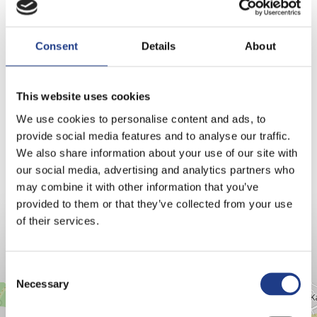
Játszott George Duke-al, Peter Erskine-vel,
Thomas Gansh-al, Mark Nightingale-vel, Tony
Lakatossal, Nyári Károllyal, Malek Andreával,
Consent
Details
About
Szulák Andreával, Harcsa Veronikával Charlie-val,
Koós Rékával, Caramel-el, Éliás Jr-al, Náray
Erikával, Zsédával, Bársony Bálinttal, Bereczki
This website uses cookies
Zoltánnal, Vastag Csabával, Vastag Tamással,
We use cookies to personalise content and ads, to
Varga Viktorral, és még sokakkal.
provide social media features and to analyse our traffic.
We also share information about your use of our site with
our social media, advertising and analytics partners who
Az énekes facebook oldala
may combine it with other information that you’ve
provided to them or that they’ve collected from your use
of their services.
Consent Selection
HELYSZÍNEK
Necessary
+