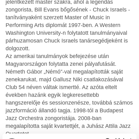
jelentkezett master szakra, ahol a legendás
zongorista, Bill Evans bőgősének - Chuck Israels -
tanítványaként szerzett Master of Music in
Performing Arts diplomát 1997-ben. A Western
Washington University-n folytatott tanulmányaival
párhuzamosan Chuck Israels tanársegédjeként is
dolgozott.
Az amerikai tanulmányok befejezése után
Magyarországon folytatta zenei pályafutását.
Németh Gábor „Némó”-val megalapították saját
zenekarukat, majd Gallusz Niki csatlakozásával
Club 54 néven váltak ismertté. Az azóta eltelt
években hazánk egyik legkeresettebb
hangszerelője és sessionzenésze, továbbá számos
jazzformáció állandó tagja. 1998-tól a Budapest
Jazz Orchestra zongoristája. 2008-ban
megalapította saját kvartettjét, a Juhász Attila Jazz
Quartetet.