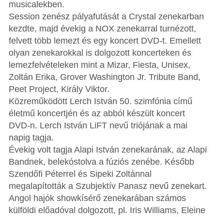
musicalekben.
Session zenész pályafutását a Crystal zenekarban
kezdte, majd évekig a NOX zenekarral turnézott,
felvett több lemezt és egy koncert DVD-t. Emellett
olyan zenekarokkal is dolgozott koncerteken és
lemezfelvételeken mint a Mizar, Fiesta, Unisex,
Zoltán Erika, Grover Washington Jr. Tribute Band,
Peet Project, Király Viktor.
Közreműködött Lerch István 50. szimfónia című
életmű koncertjén és az abból készült koncert
DVD-n. Lerch István LiFT nevű triójának a mai
napig tagja.
Évekig volt tagja Alapi István zenekarának, az Alapi
Bandnek, belekóstolva a fúziós zenébe. Később
Szendőfi Péterrel és Sipeki Zoltánnal
megalapították a Szubjektív Panasz nevű zenekart.
Angol hajók showkísérő zenekarában számos
külföldi előadóval dolgozott, pl. Iris Williams, Eleine