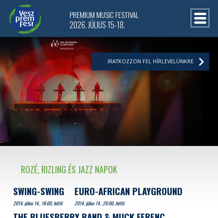
PREMIUM MUSIC FESTIVAL
2026. JÚLIUS 15-18.
IRATKOZZON FEL HÍRLEVELÜNKRE
ROZÉ, RIZLING ÉS JAZZ NAPOK
SWING-SWING
EURO-AFRICAN PLAYGROUND
2014. július 14.. 18:00, hétfő
2014. július 14.. 20:00, hétfő
THE BLUESBERRY BAND & MUCK FERENC