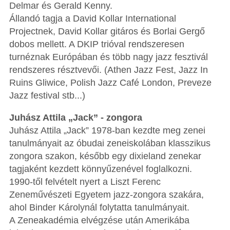
Delmar és Gerald Kenny.
Állandó tagja a David Kollar International
Projectnek, David Kollar gitáros és Borlai Gergő
dobos mellett. A DKIP trióval rendszeresen
turnéznak Európában és több nagy jazz fesztivál
rendszeres résztvevői. (Athen Jazz Fest, Jazz In
Ruins Gliwice, Polish Jazz Café London, Preveze
Jazz festival stb...)
Juhász Attila „Jack” - zongora
Juhász Attila „Jack” 1978-ban kezdte meg zenei
tanulmányait az óbudai zeneiskolában klasszikus
zongora szakon, később egy dixieland zenekar
tagjaként kezdett könnyűzenével foglalkozni.
1990-től felvételt nyert a Liszt Ferenc
Zeneművészeti Egyetem jazz-zongora szakára,
ahol Binder Károlynál folytatta tanulmányait.
A Zeneakadémia elvégzése után Amerikába