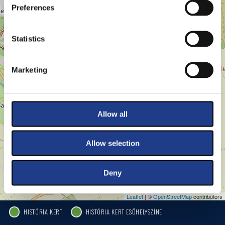
−
Preferences
Statistics
Marketing
Allow all
Allow selection
Deny
Leaflet
| ©
OpenStreetMap
contributors
HISTÓRIA KERT
HISTÓRIA KERT ESŐHELYSZÍNE