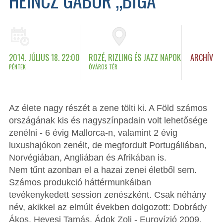
2014. JÚLIUS 18. 22:00
ROZÉ, RIZLING ÉS JAZZ NAPOK
ARCHÍV
PÉNTEK
ÓVÁROS TÉR
Az élete nagy részét a zene tölti ki. A Föld számos
országának kis és nagyszínpadain volt lehetősége
zenélni - 6 évig Mallorca-n, valamint 2 évig
luxushajókon zenélt, de megfordult Portugáliában,
Norvégiában, Angliában és Afrikában is.
Nem tűnt azonban el a hazai zenei életből sem.
Számos produkció háttérmunkáiban
tevékenykedett session zenészként. Csak néhány
név, akikkel az elmúlt években dolgozott: Dobrády
Ákos, Hevesi Tamás, Ádok Zoli - Eurovízió 2009,