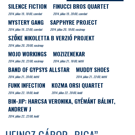
SILENCE FICTION
FINUCCI BROS QUARTET
2014. július 19.. 18:00, szombat
2014. július 19.. 20:00, szombat
MYSTERY GANG
SAPPHYRE PROJECT
2014. július 19.. 22:00, szombat
2014. július 20.. 18:00, vasárnap
SZŐKE NIKOLETTA B VERZIÓ PROJEKT
2014. július 20.. 20:00, vasárnap
MOJO WORKINGS
MOZIZENEKAR
2014. július 20.. 22:00, vasárnap
2014. július 21.. 18:00, hétfő
BAND OF GYPSYS ALLSTAR
MUDDY SHOES
2014. július 21.. 20:00, hétfő
2014. július 21.. 22:00, hétfő
FUNK INFECTION
KOZMA ORSI QUARTET
2014. július 22.. 18:00, kedd
2014. július 22.. 20:00, kedd
BIN-JIP: HARCSA VERONIKA, GYÉMÁNT BÁLINT,
ANDREW J
2014. július 22.. 22:00, kedd
HEINCZ GÁBOR „BIGA”