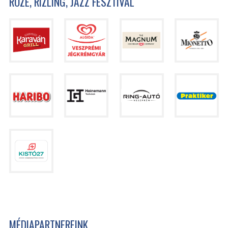
ROZÉ, RIZLING, JAZZ FESZTIVÁL
MÉDIAPARTNEREINK