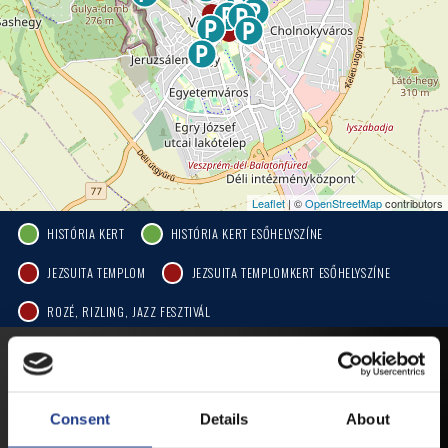
Leaflet
| ©
OpenStreetMap
contributors
HISTÓRIA KERT
HISTÓRIA KERT ESŐHELYSZÍNE
JEZSUITA TEMPLOM
JEZSUITA TEMPLOMKERT ESŐHELYSZÍNE
ROZÉ, RIZLING, JAZZ FESZTIVÁL
MOBIL APP
Consent
Details
About