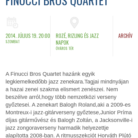
2014. JÚLIUS 19. 20:00
ROZÉ, RIZLING ÉS JAZZ
ARCHÍV
SZOMBAT
NAPOK
ÓVÁROS TÉR
A Finucci Bros Quartet hazánk egyik
legkiemelkedőbb jazz zenekara.Tagjai mindnyájan
a hazai zenei szakma elismert zenészei. Nem
beszélve arról,hogy több nemzetközi verseny
győztesei. A zenekart Balogh Roland,aki a 2009-es
Montreux-i jazz-gitárverseny győztese,Junior Príma
díjas gitárművész és Balogh Zoltán, a Jacksonville-i
jazz zongoraverseny harmadik helyezettje
alapította 2008-ban. A ritmusszekciót Horváth Plútó