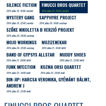
SILENCE FICTION
FINUCCI BROS QUARTET
2014. július 19.. 18:00, szombat
2014. július 19.. 20:00, szombat
MYSTERY GANG
SAPPHYRE PROJECT
2014. július 19.. 22:00, szombat
2014. július 20.. 18:00, vasárnap
SZŐKE NIKOLETTA B VERZIÓ PROJEKT
2014. július 20.. 20:00, vasárnap
MOJO WORKINGS
MOZIZENEKAR
2014. július 20.. 22:00, vasárnap
2014. július 21.. 18:00, hétfő
BAND OF GYPSYS ALLSTAR
MUDDY SHOES
2014. július 21.. 20:00, hétfő
2014. július 21.. 22:00, hétfő
FUNK INFECTION
KOZMA ORSI QUARTET
2014. július 22.. 18:00, kedd
2014. július 22.. 20:00, kedd
BIN-JIP: HARCSA VERONIKA, GYÉMÁNT BÁLINT,
ANDREW J
2014. július 22.. 22:00, kedd
FINUCCI BROS QUARTET