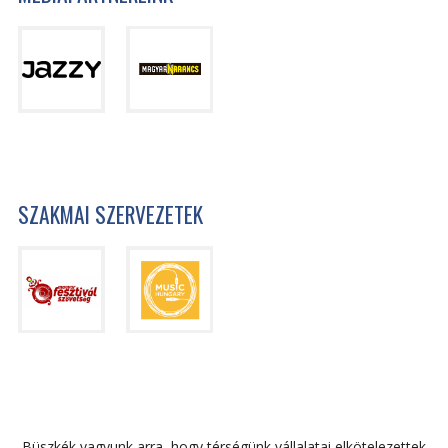
SZAKMAI SZERVEZETEK
Büszkék vagyunk arra, hogy térségünk vállalatai elkötelezettek