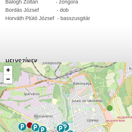
Balogh Zoltán - zongora
Bordás József - dob
Horváth Plútó József - basszusgitár
HELYSZÍNEK
+
−