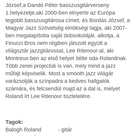
József,a Dandó Péter basszusgitárverseny
1.helyezetje,aki 2000-ben elnyerte az Európa
legjobb basszusgitárosa címet, és Bordás József, a
Magyar Jazz Szövetség elnökségi tagja, aki 2007-
ben megalapította saját dobsokoláját. alkotja. a
Finucci Bros nem régiben játszott együtt a
világsztár jazzgitárossal, Lee Ritenour-al, aki
Montreux-ben az első helyet ítélte oda Rolandnak.
Több zenei projectük is van, mely mind a jazz
műfajt képviselik. Most a smooth jazz világát
varázsolják a színpadra a kedves hallgatók
számára, és felcsendül majd az a dal is, melyet
Roland írt Lee Ritenour tiszteletére.
Tagok:
Balogh Roland - gitár