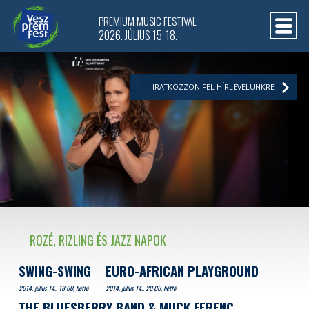
PREMIUM MUSIC FESTIVAL
2026. JÚLIUS 15-18.
IRATKOZZON FEL HÍRLEVELÜNKRE
ROZÉ, RIZLING ÉS JAZZ NAPOK
SWING-SWING
EURO-AFRICAN PLAYGROUND
2014. július 14.. 18:00, hétfő
2014. július 14.. 20:00, hétfő
THE BLUESBERRY BAND & MUCK FERENC