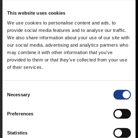
VESZPRÉMFEST
This website uses cookies
TÖLTSE LE APPLIKÁCIÓNKAT, HOGY
We use cookies to personalise content and ads, to
ELSŐ KÉZBŐL ÉRTESÜLHESSEN
provide social media features and to analyse our traffic.
LEGFRISSEBB HÍREINKRŐL,
FELLÉPŐKRŐL, ESŐ ESETÉN
We also share information about your use of our site with
HELYSZÍNVÁLTOZÁSRÓL.
our social media, advertising and analytics partners who
may combine it with other information that you’ve
ELÉRHETŐ ANDROID ÉS IOS RENDSZEREKRE AZ
provided to them or that they’ve collected from your use
ISMERT HELYEKEN, VAGY IDE KATTINTVA :
of their services.
ANDROID
Consent Selection
Necessary
IOS
Preferences
Statistics