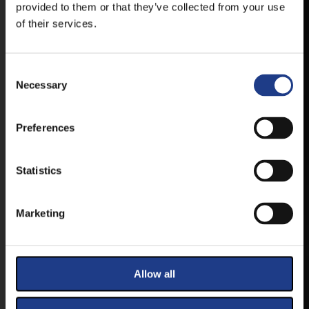
MOBIL APP
provided to them or that they’ve collected from your use
of their services.
VESZPRÉMFEST
Consent Selection
Necessary
TÖLTSE LE APPLIKÁCIÓNKAT, HOGY
ELSŐ KÉZBŐL ÉRTESÜLHESSEN
LEGFRISSEBB HÍREINKRŐL,
Preferences
FELLÉPŐKRŐL, ESŐ ESETÉN
HELYSZÍNVÁLTOZÁSRÓL.
Statistics
ELÉRHETŐ ANDROID ÉS IOS RENDSZEREKRE AZ
ISMERT HELYEKEN, VAGY IDE KATTINTVA :
Marketing
ANDROID
Allow all