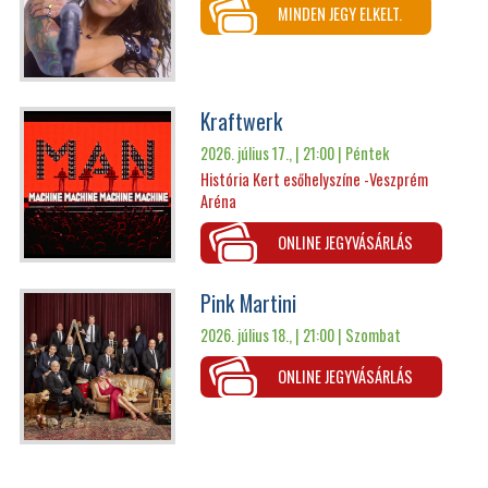
MINDEN JEGY ELKELT.
Kraftwerk
2026. július 17., | 21:00 |
Péntek
História Kert esőhelyszíne -Veszprém
Aréna
ONLINE JEGYVÁSÁRLÁS
Pink Martini
2026. július 18., | 21:00 |
Szombat
ONLINE JEGYVÁSÁRLÁS