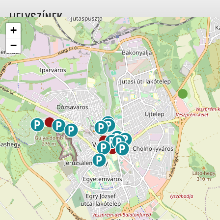
HELYSZÍNEK
+
−