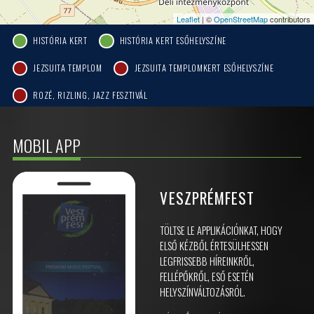
Leaflet
| ©
OpenStreetMap
contributors
HISTÓRIA KERT
HISTÓRIA KERT ESŐHELYSZÍNE
JEZSUITA TEMPLOM
JEZSUITA TEMPLOMKERT ESŐHELYSZÍNE
ROZÉ, RIZLING, JAZZ FESZTIVÁL
MOBIL APP
VESZPRÉMFEST
TÖLTSE LE APPLIKÁCIÓNKAT, HOGY
ELSŐ KÉZBŐL ÉRTESÜLHESSEN
LEGFRISSEBB HÍREINKRŐL,
FELLÉPŐKRŐL, ESŐ ESETÉN
HELYSZÍNVÁLTOZÁSRÓL.