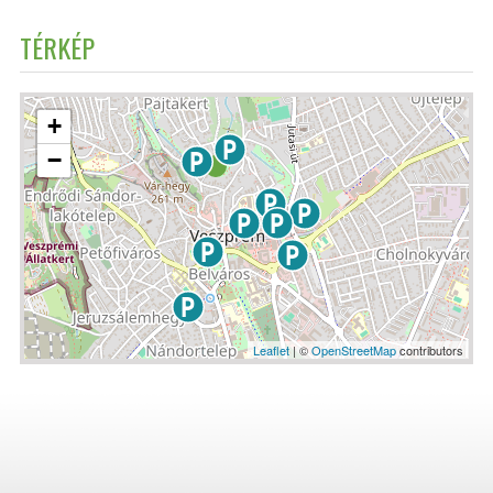
TÉRKÉP
+
−
Leaflet
| ©
OpenStreetMap
contributors