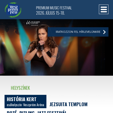
PREMIUM MUSIC FESTIVAL
2026. JÚLIUS 15-18.
IRATKOZZON FEL HÍRLEVELÜNKRE
HELYSZÍNEK
HISTÓRIA KERT
JEZSUITA TEMPLOM
esőhelyszín: Veszprém Aréna
ROZÉ, RIZLING, JAZZ FESZTIVÁL