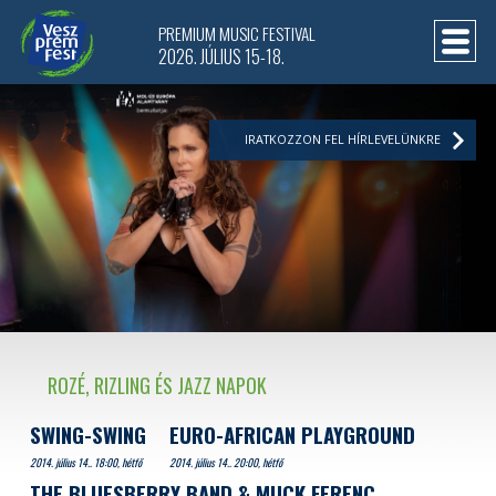
PREMIUM MUSIC FESTIVAL
2026. JÚLIUS 15-18.
IRATKOZZON FEL HÍRLEVELÜNKRE
ROZÉ, RIZLING ÉS JAZZ NAPOK
SWING-SWING
EURO-AFRICAN PLAYGROUND
2014. július 14.. 18:00, hétfő
2014. július 14.. 20:00, hétfő
THE BLUESBERRY BAND & MUCK FERENC