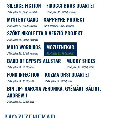
SILENCE FICTION
FINUCCI BROS QUARTET
2014. július 19.. 18:00, szombat
2014. július 19.. 20:00, szombat
MYSTERY GANG
SAPPHYRE PROJECT
2014. július 19.. 22:00, szombat
2014. július 20.. 18:00, vasárnap
SZŐKE NIKOLETTA B VERZIÓ PROJEKT
2014. július 20.. 20:00, vasárnap
MOJO WORKINGS
MOZIZENEKAR
2014. július 20.. 22:00, vasárnap
2014. július 21.. 18:00, hétfő
BAND OF GYPSYS ALLSTAR
MUDDY SHOES
2014. július 21.. 20:00, hétfő
2014. július 21.. 22:00, hétfő
FUNK INFECTION
KOZMA ORSI QUARTET
2014. július 22.. 18:00, kedd
2014. július 22.. 20:00, kedd
BIN-JIP: HARCSA VERONIKA, GYÉMÁNT BÁLINT,
ANDREW J
2014. július 22.. 22:00, kedd
MOZIZENEKAR