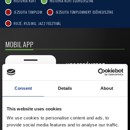
HISTÓRIA KERT
HISTÓRIA KERT ESŐHELYSZÍNE
JEZSUITA TEMPLOM
JEZSUITA TEMPLOMKERT ESŐHELYSZÍNE
ROZÉ, RIZLING, JAZZ FESZTIVÁL
MOBIL APP
VESZPRÉMFEST
TÖLTSE LE APPLIKÁCIÓNKAT, HOGY
ELSŐ KÉZBŐL ÉRTESÜLHESSEN
Consent
Details
About
LEGFRISSEBB HÍREINKRŐL,
FELLÉPŐKRŐL, ESŐ ESETÉN
HELYSZÍNVÁLTOZÁSRÓL.
This website uses cookies
ELÉRHETŐ ANDROID ÉS IOS RENDSZEREKRE AZ
We use cookies to personalise content and ads, to
ISMERT HELYEKEN, VAGY IDE KATTINTVA :
provide social media features and to analyse our traffic.