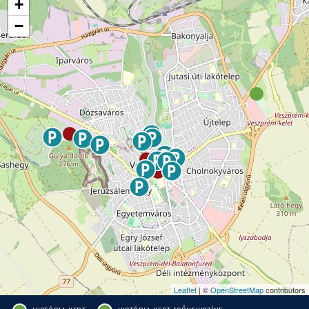
+
−
Leaflet
| ©
OpenStreetMap
contributors