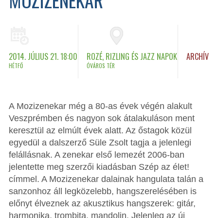
2014. JÚLIUS 21. 18:00
ROZÉ, RIZLING ÉS JAZZ NAPOK
ARCHÍV
HÉTFŐ
ÓVÁROS TÉR
A Mozizenekar még a 80-as évek végén alakult
Veszprémben és nagyon sok átalakuláson ment
keresztül az elmúlt évek alatt. Az őstagok közül
egyedül a dalszerző Süle Zsolt tagja a jelenlegi
felállásnak. A zenekar első lemezét 2006-ban
jelentette meg szerzői kiadásban Szép az élet!
címmel. A Mozizenekar dalainak hangulata talán a
sanzonhoz áll legközelebb, hangszerelésében is
előnyt élveznek az akusztikus hangszerek: gitár,
harmonika, trombita, mandolin. Jelenleg az új