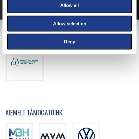
A JEGYVÁSÁRLÁSI INFORMÁCIÓKAT ITT TALÁLJA.
Allow all
Allow selection
FŐTÁMOGATÓNK
Deny
KIEMELT TÁMOGATÓINK