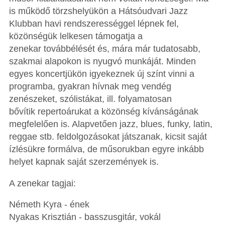
is működő törzshelyükön a Hátsóudvari Jazz
Klubban havi rendszerességgel lépnek fel,
közönségük lelkesen támogatja a
zenekar továbbélését és, mára már tudatosabb,
szakmai alapokon is nyugvó munkáját. Minden
egyes koncertjükön igyekeznek új színt vinni a
programba, gyakran hívnak meg vendég
zenészeket, szólistákat, ill. folyamatosan
bővítik repertoárukat a közönség kívánságának
megfelelően is. Alapvetően jazz, blues, funky, latin,
reggae stb. feldolgozásokat játszanak, kicsit saját
ízlésükre formálva, de műsorukban egyre inkább
helyet kapnak saját szerzemények is.
A zenekar tagjai:
Németh Kyra - ének
Nyakas Krisztián - basszusgitár, vokál