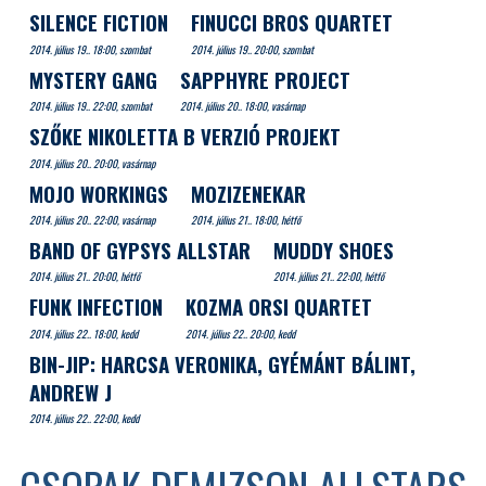
SILENCE FICTION
FINUCCI BROS QUARTET
2014. július 19.. 18:00, szombat
2014. július 19.. 20:00, szombat
MYSTERY GANG
SAPPHYRE PROJECT
2014. július 19.. 22:00, szombat
2014. július 20.. 18:00, vasárnap
SZŐKE NIKOLETTA B VERZIÓ PROJEKT
2014. július 20.. 20:00, vasárnap
MOJO WORKINGS
MOZIZENEKAR
2014. július 20.. 22:00, vasárnap
2014. július 21.. 18:00, hétfő
BAND OF GYPSYS ALLSTAR
MUDDY SHOES
2014. július 21.. 20:00, hétfő
2014. július 21.. 22:00, hétfő
FUNK INFECTION
KOZMA ORSI QUARTET
2014. július 22.. 18:00, kedd
2014. július 22.. 20:00, kedd
BIN-JIP: HARCSA VERONIKA, GYÉMÁNT BÁLINT,
ANDREW J
2014. július 22.. 22:00, kedd
CSOPAK DEMIZSON ALLSTARS