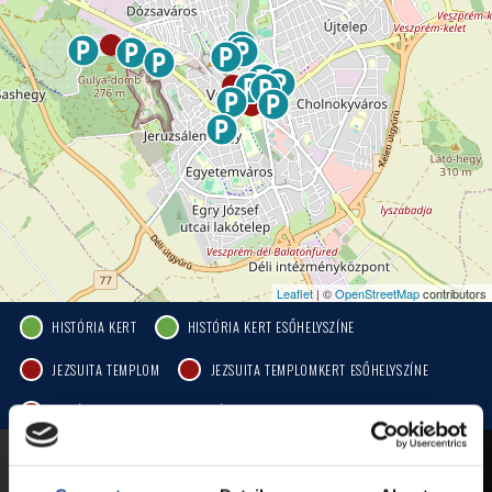
Leaflet
| ©
OpenStreetMap
contributors
HISTÓRIA KERT
HISTÓRIA KERT ESŐHELYSZÍNE
JEZSUITA TEMPLOM
JEZSUITA TEMPLOMKERT ESŐHELYSZÍNE
ROZÉ, RIZLING, JAZZ FESZTIVÁL
MOBIL APP