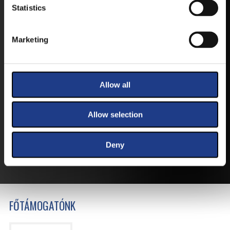
Statistics
Marketing
JEGYEK
Allow all
VEGYE MEG JEGYÉT
ONLINE!
Allow selection
VÁLTSA MEG JEGYÉT ONLINE, BANKKÁRTYÁS
FIZETÉSSEL!
Deny
A JEGYVÁSÁRLÁSI INFORMÁCIÓKAT ITT TALÁLJA.
FŐTÁMOGATÓNK