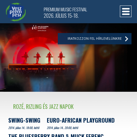
PREMIUM MUSIC FESTIVAL
2026. JÚLIUS 15-18.
IRATKOZZON FEL HÍRLEVELÜNKRE
ROZÉ, RIZLING ÉS JAZZ NAPOK
SWING-SWING
EURO-AFRICAN PLAYGROUND
2014. július 14.. 18:00, hétfő
2014. július 14.. 20:00, hétfő
THE BLUESBERRY BAND & MUCK FERENC