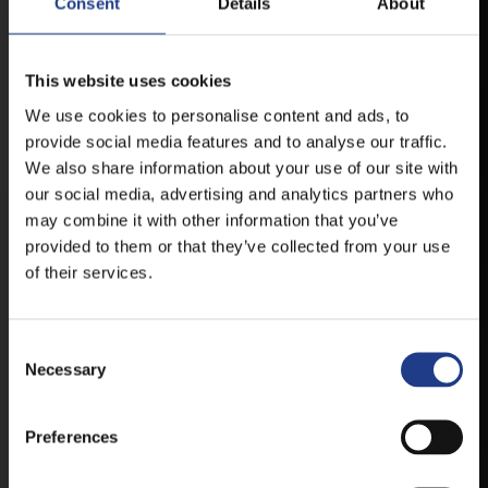
Consent
Details
About
VESZPRÉMFEST
This website uses cookies
We use cookies to personalise content and ads, to
TÖLTSE LE APPLIKÁCIÓNKAT, HOGY
provide social media features and to analyse our traffic.
ELSŐ KÉZBŐL ÉRTESÜLHESSEN
We also share information about your use of our site with
LEGFRISSEBB HÍREINKRŐL,
our social media, advertising and analytics partners who
FELLÉPŐKRŐL, ESŐ ESETÉN
may combine it with other information that you’ve
HELYSZÍNVÁLTOZÁSRÓL.
provided to them or that they’ve collected from your use
ELÉRHETŐ ANDROID ÉS IOS RENDSZEREKRE AZ
of their services.
ISMERT HELYEKEN, VAGY IDE KATTINTVA :
Consent Selection
ANDROID
Necessary
Preferences
IOS