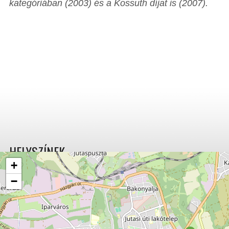
kategóriában (2003) és a Kossuth díjat is (2007).
HELYSZÍNEK
+
−