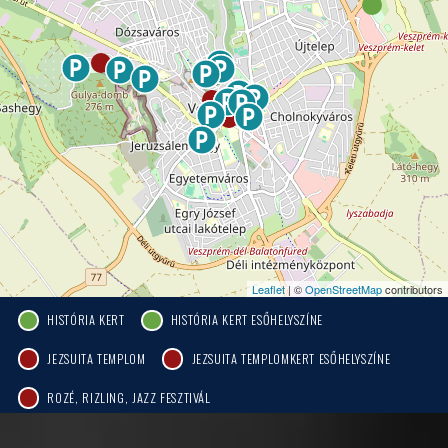
Leaflet
| ©
OpenStreetMap
contributors
HISTÓRIA KERT
HISTÓRIA KERT ESŐHELYSZÍNE
JEZSUITA TEMPLOM
JEZSUITA TEMPLOMKERT ESŐHELYSZÍNE
ROZÉ, RIZLING, JAZZ FESZTIVÁL