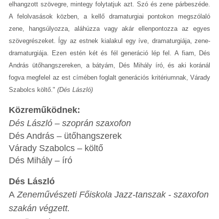
elhangzott szövegre, mintegy folytatjuk azt. Szó és zene párbeszéde.
A felolvasások közben, a kellő dramaturgiai pontokon megszólaló
zene, hangsúlyozza, aláhúzza vagy akár ellenpontozza az egyes
szövegrészeket. Így az estnek kialakul egy íve, dramaturgiája, zene-
dramaturgiája.
Ezen estén két és fél generáció lép fel. A fiam, Dés
András ütőhangszereken, a bátyám, Dés Mihály író, és aki koránál
fogva megfelel az est címében foglalt generációs kritériumnak, Várady
Szabolcs költő."
(Dés László)
Közreműködnek:
Dés László – szoprán szaxofon
Dés András – ütőhangszerek
Várady Szabolcs – költő
Dés Mihály – író
Dés László
A
Zeneművészeti Főiskola Jazz-tanszak - szaxofon
szakán végzett.