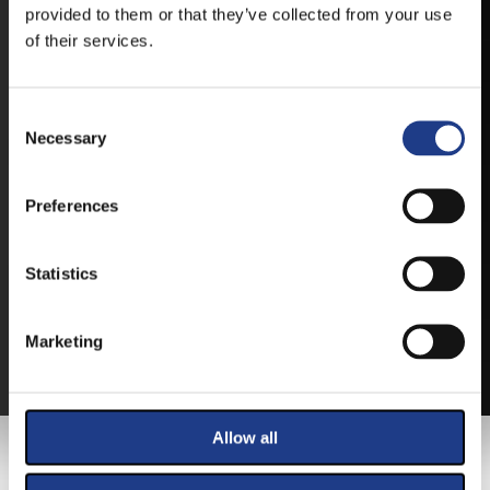
IOS
provided to them or that they’ve collected from your use
of their services.
Consent Selection
Necessary
JEGYEK
Preferences
VEGYE MEG JEGYÉT
ONLINE!
Statistics
VÁLTSA MEG JEGYÉT ONLINE, BANKKÁRTYÁS
FIZETÉSSEL!
Marketing
A JEGYVÁSÁRLÁSI INFORMÁCIÓKAT ITT TALÁLJA.
Allow all
FŐTÁMOGATÓNK