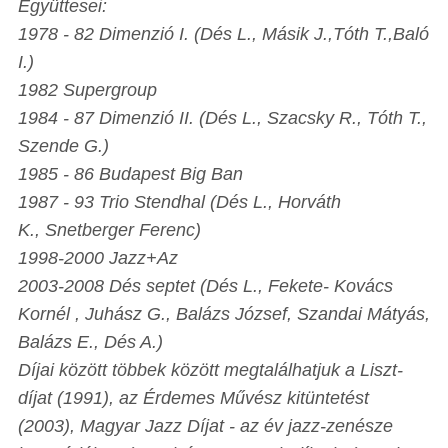
Együttesei:
1978 - 82 Dimenzió I. (Dés L., Másik J.,Tóth T.,Baló
I.)
1982 Supergroup
1984 - 87 Dimenzió II. (Dés L., Szacsky R., Tóth T.,
Szende G.)
1985 - 86 Budapest Big Ban
1987 - 93 Trio Stendhal (Dés L., Horváth
K., Snetberger Ferenc)
1998-2000 Jazz+Az
2003-2008 Dés septet (Dés L., Fekete- Kovács
Kornél , Juhász G., Balázs József, Szandai Mátyás,
Balázs E., Dés A.)
Díjai között többek között megtalálhatjuk a Liszt-
díjat (1991), az Érdemes Művész kitüntetést
(2003), Magyar Jazz Díjat - az év jazz-zenésze