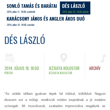
SOMLÓ TAMÁS ÉS BARÁTAI
DÉS LÁSZLÓ
2014. július 17.. 18:00, csütörtök
2014. július 18.. 18:00, péntek
KARÁCSONY JÁNOS ÉS ANGLER ÁKOS DUÓ
2014. július 19.. 18:00, szombat
DÉS LÁSZLÓ
2014. JÚLIUS 18. 18:00
JEZSUITA KOLOSTOR
ARCHÍV
PÉNTEK
JEZSUITA KOLOSTOR
"Az utóbbi időben gyakran lépek fel írókkal, költőkkel. Nagyon
élvezem ezt a műfajt, rendkívüli módon inspirálnak a jó irodalmi
szövegek. Mi muzsikusok, szabadon improvizálva reagálunk az