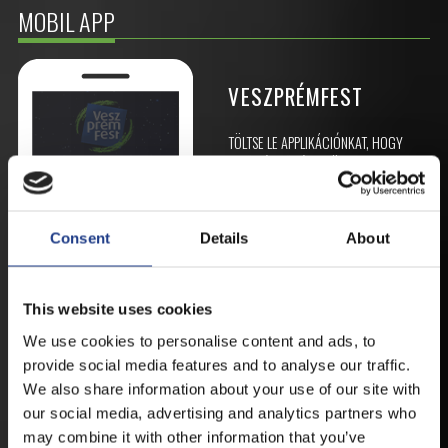
MOBIL APP
VESZPRÉMFEST
TÖLTSE LE APPLIKÁCIÓNKAT, HOGY
ELSŐ KÉZBŐL ÉRTESÜLHESSEN
LEGFRISSEBB HÍREINKRŐL,
FELLÉPŐKRŐL, ESŐ ESETÉN
HELYSZÍNVÁLTOZÁSRÓL.
Consent
Details
About
ELÉRHETŐ ANDROID ÉS IOS RENDSZEREKRE AZ
ISMERT HELYEKEN, VAGY IDE KATTINTVA :
This website uses cookies
We use cookies to personalise content and ads, to
ANDROID
provide social media features and to analyse our traffic.
We also share information about your use of our site with
our social media, advertising and analytics partners who
may combine it with other information that you’ve