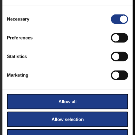
TÖLTSE LE APPLIKÁCIÓNKAT, HOGY
ELSŐ KÉZBŐL ÉRTESÜLHESSEN
Consent Selection
LEGFRISSEBB HÍREINKRŐL,
Necessary
FELLÉPŐKRŐL, ESŐ ESETÉN
HELYSZÍNVÁLTOZÁSRÓL.
Preferences
ELÉRHETŐ ANDROID ÉS IOS RENDSZEREKRE AZ
ISMERT HELYEKEN, VAGY IDE KATTINTVA :
Statistics
ANDROID
Marketing
IOS
Allow all
Allow selection