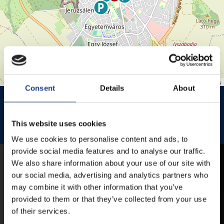
Leaflet
| ©
OpenStreetMap
contributors
Consent
Details
About
HISTÓRIA KERT
HISTÓRIA KERT ESŐHELYSZÍNE
JEZSUITA TEMPLOM
JEZSUITA TEMPLOMKERT ESŐHELYSZÍNE
This website uses cookies
ROZÉ, RIZLING, JAZZ FESZTIVÁL
We use cookies to personalise content and ads, to
provide social media features and to analyse our traffic.
We also share information about your use of our site with
MOBIL APP
our social media, advertising and analytics partners who
may combine it with other information that you’ve
provided to them or that they’ve collected from your use
VESZPRÉMFEST
of their services.