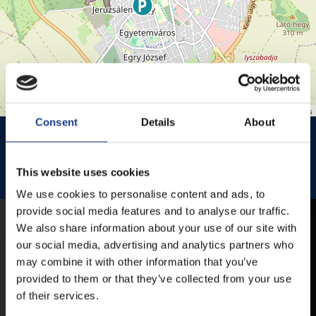
Leaflet
| ©
OpenStreetMap
contributors
Consent
Details
About
HISTÓRIA KERT
HISTÓRIA KERT ESŐHELYSZÍNE
JEZSUITA TEMPLOM
JEZSUITA TEMPLOMKERT ESŐHELYSZÍNE
This website uses cookies
ROZÉ, RIZLING, JAZZ FESZTIVÁL
We use cookies to personalise content and ads, to
provide social media features and to analyse our traffic.
We also share information about your use of our site with
MOBIL APP
our social media, advertising and analytics partners who
may combine it with other information that you’ve
provided to them or that they’ve collected from your use
VESZPRÉMFEST
of their services.