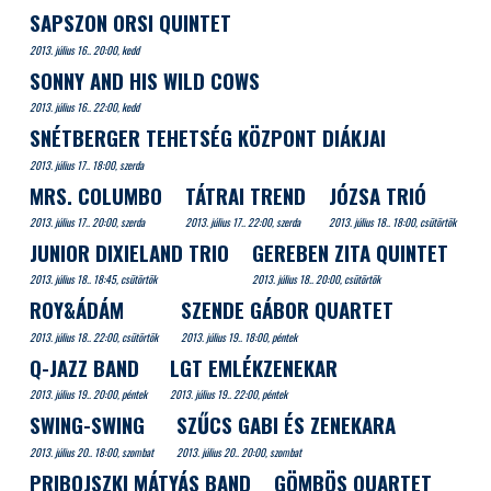
SAPSZON ORSI QUINTET
2013. július 16.. 20:00, kedd
SONNY AND HIS WILD COWS
2013. július 16.. 22:00, kedd
SNÉTBERGER TEHETSÉG KÖZPONT DIÁKJAI
2013. július 17.. 18:00, szerda
MRS. COLUMBO
TÁTRAI TREND
JÓZSA TRIÓ
2013. július 17.. 20:00, szerda
2013. július 17.. 22:00, szerda
2013. július 18.. 18:00, csütörtök
JUNIOR DIXIELAND TRIO
GEREBEN ZITA QUINTET
2013. július 18.. 18:45, csütörtök
2013. július 18.. 20:00, csütörtök
ROY&ÁDÁM
SZENDE GÁBOR QUARTET
2013. július 18.. 22:00, csütörtök
2013. július 19.. 18:00, péntek
Q-JAZZ BAND
LGT EMLÉKZENEKAR
2013. július 19.. 20:00, péntek
2013. július 19.. 22:00, péntek
SWING-SWING
SZŰCS GABI ÉS ZENEKARA
2013. július 20.. 18:00, szombat
2013. július 20.. 20:00, szombat
PRIBOJSZKI MÁTYÁS BAND
GÖMBÖS QUARTET