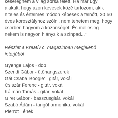
keseregnem a világ sorsa felett. Ha már úgy
alakult, hogy azon kevesek közé tartozom, akik
hiteles és értelmes módon képesek a felnőtt, 30-50
éves korosztályhoz szólni, nem tehetem meg, hogy
cserben hagyom a közönséget. És mellesleg
nekem is nagyon hiányzik a színpad..."
Részlet a Kreatív c. magazinban megjelenő
interjúból
Gyenge Lajos - dob
Szendi Gábor - ütőhangszerek
Gál Csaba 'Boogie' - gitár, vokál
Csiszár Ferenc - gitár, vokál
Kálmán Tamás - gitár, vokál
Giret Gábor - basszusgitár, vokál
Szabó Ádám - tangóharmonika, vokál
Pierrot - ének