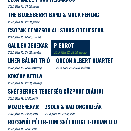
2013. július 12.. 20:00, péntek
THE BLUESBERRY BAND & MUCK FERENC
2013. július 12.. 22:00, péntek
CSOPAK DEMIZSON ALLSTARS ORCHESTRA
2013. július 13.. 18:00, szombat
GALILEO ZENEKAR
PIERROT
2013. július 13.. 20:00, szombat
2013. július 13.. 22:00, szombat
UHER BÁLINT TRIÓ
ORGON ALBERT QUARTET
2013. július 14.. 18:00, vasárnap
2013. július 14.. 20:00, vasárnap
KÖKÉNY ATTILA
2013. július 14.. 22:00, vasárnap
SNÉTBERGER TEHETSÉG KÖZPONT DIÁKJAI
2013. július 15.. 18:00, hétfő
MOZIZENEKAR
ZSOLA & VAD ORCHIDEÁK
2013. július 15.. 20:00, hétfő
2013. július 15.. 22:00, hétfő
ROZSNYÓI PÉTER-TONI SNÉTBERGER-FABIAN LEU
2013. július 16.. 18:00, kedd