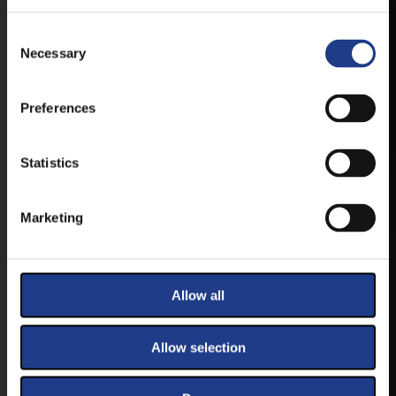
TÖLTSE LE APPLIKÁCIÓNKAT, HOGY
ELSŐ KÉZBŐL ÉRTESÜLHESSEN
Consent Selection
LEGFRISSEBB HÍREINKRŐL,
Necessary
FELLÉPŐKRŐL, ESŐ ESETÉN
HELYSZÍNVÁLTOZÁSRÓL.
Preferences
ELÉRHETŐ ANDROID ÉS IOS RENDSZEREKRE AZ
ISMERT HELYEKEN, VAGY IDE KATTINTVA :
Statistics
ANDROID
Marketing
IOS
Allow all
Allow selection