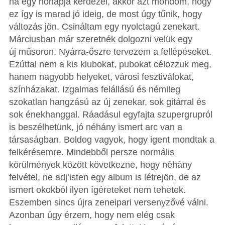
ha egy hónapja kérdezel, akkor azt mondom, hogy
ez így is marad jó ideig, de most úgy tűnik, hogy
változás jön. Csináltam egy nyolctagú zenekart.
Márciusban már szeretnék dolgozni velük egy
új műsoron. Nyárra-őszre tervezem a fellépéseket.
Ezúttal nem a kis klubokat, pubokat célozzuk meg,
hanem nagyobb helyeket, városi fesztiválokat,
színházakat. Izgalmas felállású és némileg
szokatlan hangzású az új zenekar, sok gitárral és
sok énekhanggal. Ráadásul egyfajta szupergrupról
is beszélhetünk, jó néhány ismert arc van a
társaságban. Boldog vagyok, hogy igent mondtak a
felkérésemre. Mindebből persze normális
körülmények között következne, hogy néhány
felvétel, ne adj’isten egy album is létrejön, de az
ismert okokból ilyen ígéreteket nem tehetek.
Eszemben sincs újra zeneipari versenyzővé válni.
Azonban úgy érzem, hogy nem elég csak