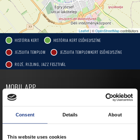
Leaflet
| ©
OpenStreetMap
contributors
HISTÓRIA KERT
HISTÓRIA KERT ESŐHELYSZÍNE
JEZSUITA TEMPLOM
JEZSUITA TEMPLOMKERT ESŐHELYSZÍNE
ROZÉ, RIZLING, JAZZ FESZTIVÁL
MOBIL APP
VESZPRÉMFEST
Consent
Details
About
TÖLTSE LE APPLIKÁCIÓNKAT, HOGY
ELSŐ KÉZBŐL ÉRTESÜLHESSEN
This website uses cookies
LEGFRISSEBB HÍREINKRŐL,