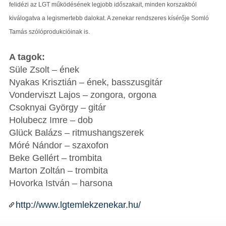
felidézi az LGT működésének legjobb időszakait, minden korszakból
kiválogatva a legismertebb dalokat. A zenekar rendszeres kísérője Somló
Tamás szólóprodukcióinak is.
A tagok:
Süle Zsolt – ének
Nyakas Krisztián – ének, basszusgitár
Vonderviszt Lajos – zongora, orgona
Csoknyai György – gitár
Holubecz Imre – dob
Glück Balázs – ritmushangszerek
Móré Nándor – szaxofon
Beke Gellért – trombita
Marton Zoltán – trombita
Hovorka István – harsona
http://www.lgtemlekzenekar.hu/