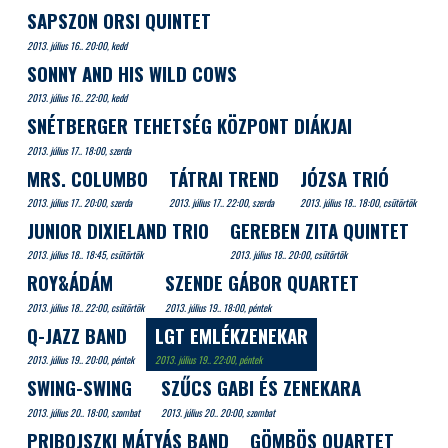
SAPSZON ORSI QUINTET
2013. július 16.. 20:00, kedd
SONNY AND HIS WILD COWS
2013. július 16.. 22:00, kedd
SNÉTBERGER TEHETSÉG KÖZPONT DIÁKJAI
2013. július 17.. 18:00, szerda
MRS. COLUMBO
TÁTRAI TREND
JÓZSA TRIÓ
2013. július 17.. 20:00, szerda
2013. július 17.. 22:00, szerda
2013. július 18.. 18:00, csütörtök
JUNIOR DIXIELAND TRIO
GEREBEN ZITA QUINTET
2013. július 18.. 18:45, csütörtök
2013. július 18.. 20:00, csütörtök
ROY&ÁDÁM
SZENDE GÁBOR QUARTET
2013. július 18.. 22:00, csütörtök
2013. július 19.. 18:00, péntek
Q-JAZZ BAND
LGT EMLÉKZENEKAR
2013. július 19.. 20:00, péntek
2013. július 19.. 22:00, péntek
SWING-SWING
SZŰCS GABI ÉS ZENEKARA
2013. július 20.. 18:00, szombat
2013. július 20.. 20:00, szombat
PRIBOJSZKI MÁTYÁS BAND
GÖMBÖS QUARTET