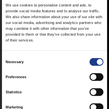
FELLÉPŐKRŐL, ESŐ ESETÉN
We use cookies to personalise content and ads, to
HELYSZÍNVÁLTOZÁSRÓL.
provide social media features and to analyse our traffic.
We also share information about your use of our site with
ELÉRHETŐ ANDROID ÉS IOS RENDSZEREKRE AZ
ISMERT HELYEKEN, VAGY IDE KATTINTVA :
our social media, advertising and analytics partners who
may combine it with other information that you’ve
provided to them or that they’ve collected from your use
ANDROID
of their services.
Consent Selection
Necessary
IOS
Preferences
Statistics
JEGYEK
Marketing