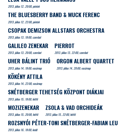
2013. július 12.. 20:00, péntek
THE BLUESBERRY BAND & MUCK FERENC
2013. július 12.. 22:00, péntek
CSOPAK DEMIZSON ALLSTARS ORCHESTRA
2013. július 13.. 18:00, szombat
GALILEO ZENEKAR
PIERROT
2013. július 13.. 20:00, szombat
2013. július 13.. 22:00, szombat
UHER BÁLINT TRIÓ
ORGON ALBERT QUARTET
2013. július 14.. 18:00, vasárnap
2013. július 14.. 20:00, vasárnap
KÖKÉNY ATTILA
2013. július 14.. 22:00, vasárnap
SNÉTBERGER TEHETSÉG KÖZPONT DIÁKJAI
2013. július 15.. 18:00, hétfő
MOZIZENEKAR
ZSOLA & VAD ORCHIDEÁK
2013. július 15.. 20:00, hétfő
2013. július 15.. 22:00, hétfő
ROZSNYÓI PÉTER-TONI SNÉTBERGER-FABIAN LEU
2013. július 16.. 18:00, kedd