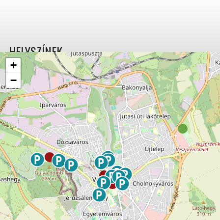
HELYSZÍNEK
+
−