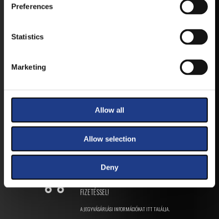
ANDROID
Preferences
Statistics
IOS
Marketing
Allow all
JEGYEK
Allow selection
VEGYE MEG JEGYÉT
ONLINE!
Deny
VÁLTSA MEG JEGYÉT ONLINE, BANKKÁRTYÁS
FIZETÉSSEL!
A JEGYVÁSÁRLÁSI INFORMÁCIÓKAT ITT TALÁLJA.