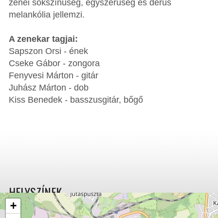
zenei sokszínűség, egyszerűség és derűs
melankólia jellemzi.
A zenekar tagjai:
Sapszon Orsi - ének
Cseke Gábor - zongora
Fenyvesi Márton - gitár
Juhász Márton - dob
Kiss Benedek - basszusgitár, bőgő
HELYSZÍNEK
+