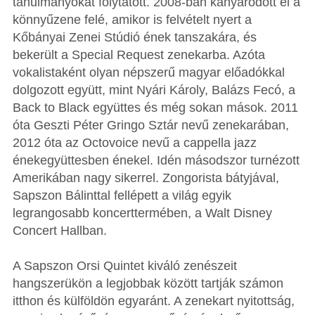
tanulmányokat folytatott. 2008-ban kanyarodott el a
könnyűzene felé, amikor is felvételt nyert a
Kőbányai Zenei Stúdió ének tanszakára, és
bekerült a Special Request zenekarba. Azóta
vokalistaként olyan népszerű magyar előadókkal
dolgozott együtt, mint Nyári Károly, Balázs Fecó, a
Back to Black együttes és még sokan mások. 2011
óta Geszti Péter Gringo Sztár nevű zenekarában,
2012 óta az Octovoice nevű a cappella jazz
énekegyüttesben énekel. Idén másodszor turnézott
Amerikában nagy sikerrel. Zongorista bátyjával,
Sapszon Bálinttal fellépett a világ egyik
legrangosabb koncerttermében, a Walt Disney
Concert Hallban.
A Sapszon Orsi Quintet kiváló zenészeit
hangszerükön a legjobbak között tartják számon
itthon és külföldön egyaránt. A zenekart nyitottság,