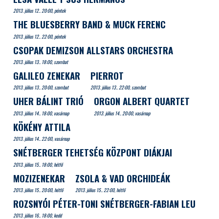
2013. július 12.. 20:00, péntek
THE BLUESBERRY BAND & MUCK FERENC
2013. július 12.. 22:00, péntek
CSOPAK DEMIZSON ALLSTARS ORCHESTRA
2013. július 13.. 18:00, szombat
GALILEO ZENEKAR
PIERROT
2013. július 13.. 20:00, szombat
2013. július 13.. 22:00, szombat
UHER BÁLINT TRIÓ
ORGON ALBERT QUARTET
2013. július 14.. 18:00, vasárnap
2013. július 14.. 20:00, vasárnap
KÖKÉNY ATTILA
2013. július 14.. 22:00, vasárnap
SNÉTBERGER TEHETSÉG KÖZPONT DIÁKJAI
2013. július 15.. 18:00, hétfő
MOZIZENEKAR
ZSOLA & VAD ORCHIDEÁK
2013. július 15.. 20:00, hétfő
2013. július 15.. 22:00, hétfő
ROZSNYÓI PÉTER-TONI SNÉTBERGER-FABIAN LEU
2013. július 16.. 18:00, kedd