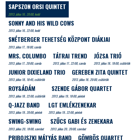
SAPSZON ORSI QUINTET
2013. július 16.. 20:00, kedd
SONNY AND HIS WILD COWS
2013. július 16.. 22:00, kedd
SNÉTBERGER TEHETSÉG KÖZPONT DIÁKJAI
2013. július 17.. 18:00, szerda
MRS. COLUMBO
TÁTRAI TREND
JÓZSA TRIÓ
2013. július 17.. 20:00, szerda
2013. július 17.. 22:00, szerda
2013. július 18.. 18:00, csütörtök
JUNIOR DIXIELAND TRIO
GEREBEN ZITA QUINTET
2013. július 18.. 18:45, csütörtök
2013. július 18.. 20:00, csütörtök
ROY&ÁDÁM
SZENDE GÁBOR QUARTET
2013. július 18.. 22:00, csütörtök
2013. július 19.. 18:00, péntek
Q-JAZZ BAND
LGT EMLÉKZENEKAR
2013. július 19.. 20:00, péntek
2013. július 19.. 22:00, péntek
SWING-SWING
SZŰCS GABI ÉS ZENEKARA
2013. július 20.. 18:00, szombat
2013. július 20.. 20:00, szombat
PRIBOJSZKI MÁTYÁS BAND
GÖMBÖS QUARTET