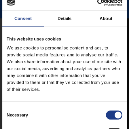
JEZSUITA TEMPLOM
JEZSUITA TEMPLOMKERT ESŐHELYSZÍNE
ROZÉ, RIZLING, JAZZ FESZTIVÁL
Consent
Details
About
MOBIL APP
This website uses cookies
We use cookies to personalise content and ads, to
VESZPRÉMFEST
provide social media features and to analyse our traffic.
We also share information about your use of our site with
our social media, advertising and analytics partners who
TÖLTSE LE APPLIKÁCIÓNKAT, HOGY
ELSŐ KÉZBŐL ÉRTESÜLHESSEN
may combine it with other information that you’ve
LEGFRISSEBB HÍREINKRŐL,
provided to them or that they’ve collected from your use
FELLÉPŐKRŐL, ESŐ ESETÉN
of their services.
HELYSZÍNVÁLTOZÁSRÓL.
ELÉRHETŐ ANDROID ÉS IOS RENDSZEREKRE AZ
Consent Selection
ISMERT HELYEKEN, VAGY IDE KATTINTVA :
Necessary