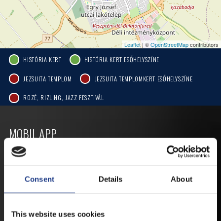
Leaflet
| ©
OpenStreetMap
contributors
HISTÓRIA KERT
HISTÓRIA KERT ESŐHELYSZÍNE
JEZSUITA TEMPLOM
JEZSUITA TEMPLOMKERT ESŐHELYSZÍNE
ROZÉ, RIZLING, JAZZ FESZTIVÁL
MOBIL APP
VESZPRÉMFEST
Consent
Details
About
TÖLTSE LE APPLIKÁCIÓNKAT, HOGY
ELSŐ KÉZBŐL ÉRTESÜLHESSEN
LEGFRISSEBB HÍREINKRŐL,
This website uses cookies