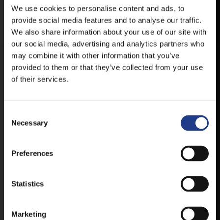
FELLÉPŐKRŐL, ESŐ ESETÉN
We use cookies to personalise content and ads, to
HELYSZÍNVÁLTOZÁSRÓL.
provide social media features and to analyse our traffic.
We also share information about your use of our site with
ELÉRHETŐ ANDROID ÉS IOS RENDSZEREKRE AZ
ISMERT HELYEKEN, VAGY IDE KATTINTVA :
our social media, advertising and analytics partners who
may combine it with other information that you’ve
provided to them or that they’ve collected from your use
ANDROID
of their services.
Consent Selection
Necessary
IOS
Preferences
Statistics
JEGYEK
Marketing