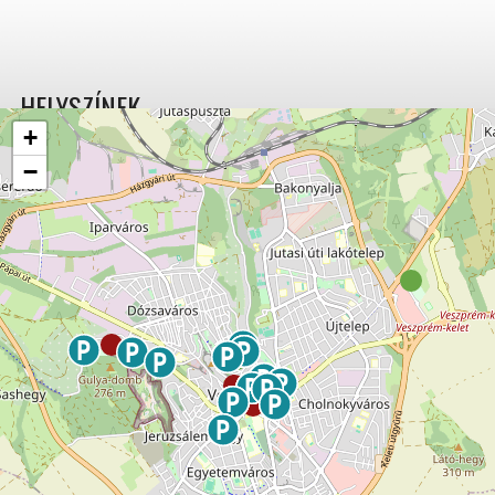
HELYSZÍNEK
+
−