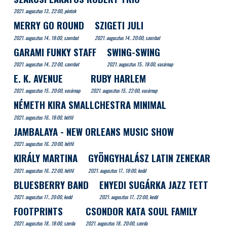
2021. augusztus 13.. 22:00, péntek
MERRY GO ROUND
SZIGETI JULI
2021. augusztus 14.. 18:00, szombat
2021. augusztus 14.. 20:00, szombat
GARAMI FUNKY STAFF
SWING-SWING
2021. augusztus 14.. 22:00, szombat
2021. augusztus 15.. 18:00, vasárnap
E. K. AVENUE
RUBY HARLEM
2021. augusztus 15.. 20:00, vasárnap
2021. augusztus 15.. 22:00, vasárnap
NÉMETH KIRA SMALLCHESTRA MINIMAL
2021. augusztus 16.. 18:00, hétfő
JAMBALAYA - NEW ORLEANS MUSIC SHOW
2021. augusztus 16.. 20:00, hétfő
KIRÁLY MARTINA
GYÖNGYHALÁSZ LATIN ZENEKAR
2021. augusztus 16.. 22:00, hétfő
2021. augusztus 17.. 18:00, kedd
BLUESBERRY BAND
ENYEDI SUGÁRKA JAZZ TETT
2021. augusztus 17.. 20:00, kedd
2021. augusztus 17.. 22:00, kedd
FOOTPRINTS
CSONDOR KATA SOUL FAMILY
2021. augusztus 18.. 18:00, szerda
2021. augusztus 18.. 20:00, szerda