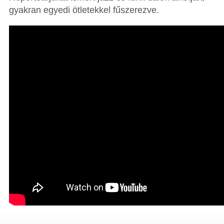
gyakran egyedi ötletekkel fűszerezve.