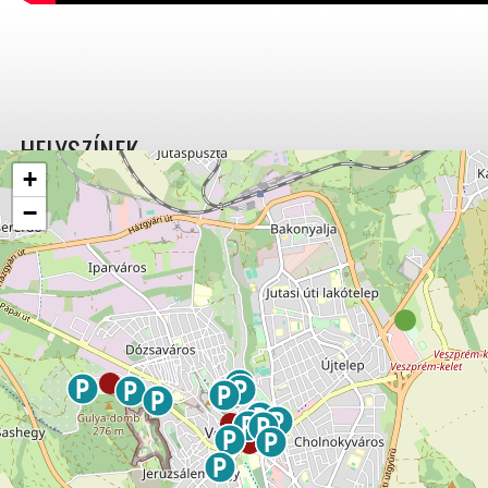
HELYSZÍNEK
+
−