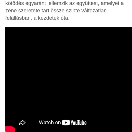
kötődés egyaránt jellemzik az együttest, amelyet a
zene szeretete tart össze szinte változatlan
felállásban, a kezdetek óta.