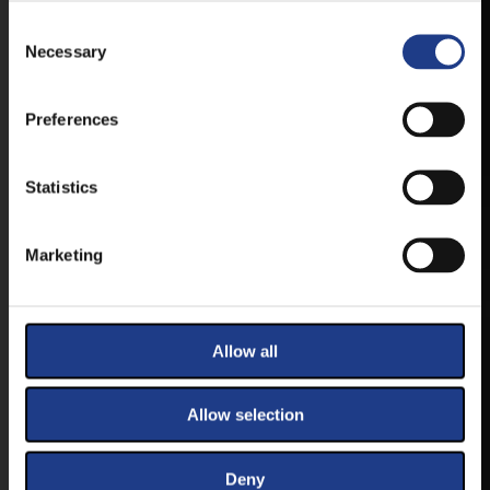
ELSŐ KÉZBŐL ÉRTESÜLHESSEN
LEGFRISSEBB HÍREINKRŐL,
Consent Selection
Necessary
FELLÉPŐKRŐL, ESŐ ESETÉN
HELYSZÍNVÁLTOZÁSRÓL.
ELÉRHETŐ ANDROID ÉS IOS RENDSZEREKRE AZ
Preferences
ISMERT HELYEKEN, VAGY IDE KATTINTVA :
Statistics
ANDROID
Marketing
IOS
Allow all
Allow selection
JEGYEK
Deny