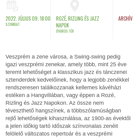
2022. JÚLIUS 09. 18:00
ROZÉ, RIZLING ÉS JAZZ
ARCHÍV
SZOMBAT
NAPOK
ÓVÁROS TÉR
Veszprém a zene városa, a Swing-swing pedig
igazi veszprémi zenekar, amely több, mint 25 éve
teremt lehetőséget a klasszikus jazz és tánczenei
sztenderdek kedvelőinek, hogy a legjobb zenékkel
rendszeresen találkozzanak kellemes kávéházi
estéken a Hangvillában, vagy éppen a Rozé,
Rizling és Jazz Napokon. Az össze nem
téveszthető hangszínek, a többszólamúságban
rejlő lehetőségek kihasználása, az 1900-as évektől
a jelen időkig tartó időszak színvonalas zenéit
felölelő változatos repertoár és a veszprémi