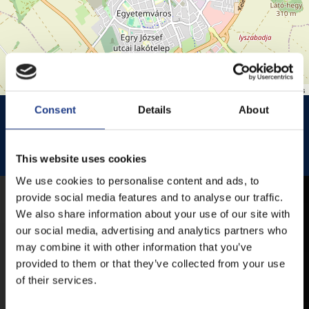
Leaflet
| ©
OpenStreetMap
contributors
Consent
Details
About
HISTÓRIA KERT
HISTÓRIA KERT ESŐHELYSZÍNE
JEZSUITA TEMPLOM
JEZSUITA TEMPLOMKERT ESŐHELYSZÍNE
This website uses cookies
ROZÉ, RIZLING, JAZZ FESZTIVÁL
We use cookies to personalise content and ads, to
provide social media features and to analyse our traffic.
MOBIL APP
We also share information about your use of our site with
our social media, advertising and analytics partners who
may combine it with other information that you’ve
VESZPRÉMFEST
provided to them or that they’ve collected from your use
of their services.
TÖLTSE LE APPLIKÁCIÓNKAT, HOGY