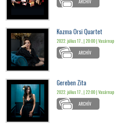
ARCHÍV
Kozma Orsi Quartet
2022. július 17., | 20:00 |
Vasárnap
ARCHÍV
Gereben Zita
2022. július 17., | 22:00 |
Vasárnap
ARCHÍV