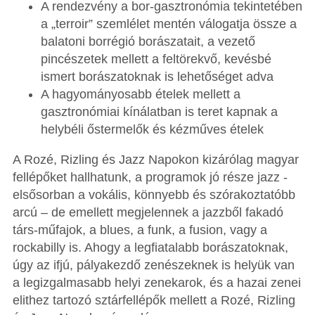
A rendezvény a bor-gasztronómia tekintetében
a „terroir” szemlélet mentén válogatja össze a
balatoni borrégió borászatait, a vezető
pincészetek mellett a feltörekvő, kevésbé
ismert borászatoknak is lehetőséget adva
A hagyományosabb ételek mellett a
gasztronómiai kínálatban is teret kapnak a
helybéli őstermelők és kézműves ételek
A Rozé, Rizling és Jazz Napokon kizárólag magyar
fellépőket hallhatunk, a programok jó része jazz -
elsősorban a vokális, könnyebb és szórakoztatóbb
arcú – de emellett megjelennek a jazzből fakadó
társ-műfajok, a blues, a funk, a fusion, vagy a
rockabilly is. Ahogy a legfiatalabb borászatoknak,
úgy az ifjú, pályakezdő zenészeknek is helyük van
a legizgalmasabb helyi zenekarok, és a hazai zenei
elithez tartozó sztárfellépők mellett a Rozé, Rizling