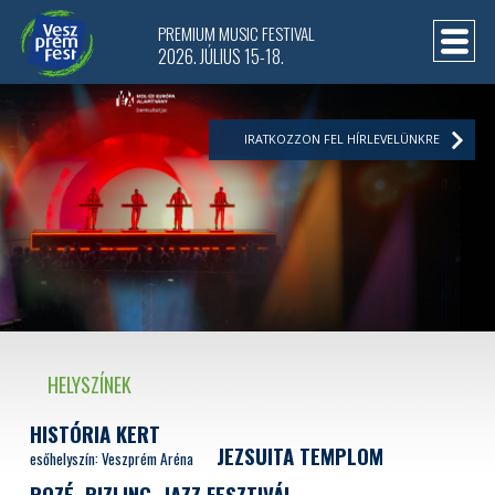
PREMIUM MUSIC FESTIVAL
2026. JÚLIUS 15-18.
IRATKOZZON FEL HÍRLEVELÜNKRE
HELYSZÍNEK
HISTÓRIA KERT
JEZSUITA TEMPLOM
esőhelyszín: Veszprém Aréna
ROZÉ, RIZLING, JAZZ FESZTIVÁL