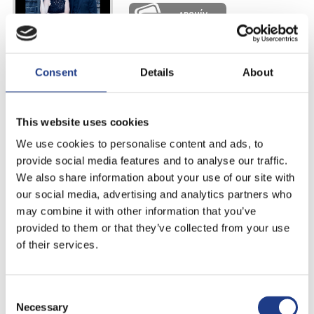
ARCHÍV
Consent
Details
About
Mojo
2022. július 14., | 22:00 |
Csütörtök
This website uses cookies
ARCHÍV
We use cookies to personalise content and ads, to
provide social media features and to analyse our traffic.
We also share information about your use of our site with
our social media, advertising and analytics partners who
M.C.S. Blues Band
may combine it with other information that you’ve
2022. július 15., | 18:00 |
Péntek
provided to them or that they’ve collected from your use
of their services.
ARCHÍV
Consent Selection
Necessary