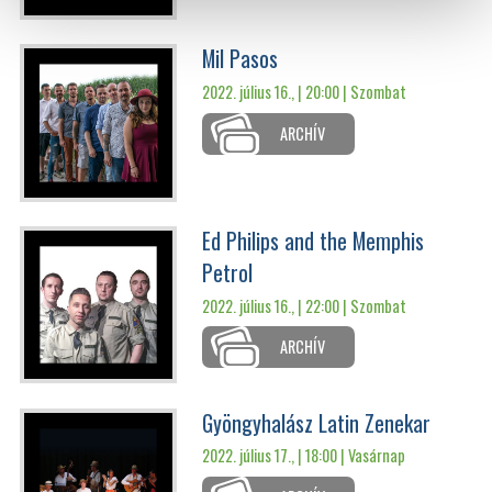
Mil Pasos
2022. július 16., | 20:00 |
Szombat
ARCHÍV
Ed Philips and the Memphis
Petrol
2022. július 16., | 22:00 |
Szombat
ARCHÍV
Gyöngyhalász Latin Zenekar
2022. július 17., | 18:00 |
Vasárnap