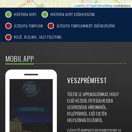
Leaflet
| ©
OpenStreetMap
contributors
HISTÓRIA KERT
HISTÓRIA KERT ESŐHELYSZÍNE
JEZSUITA TEMPLOM
JEZSUITA TEMPLOMKERT ESŐHELYSZÍNE
ROZÉ, RIZLING, JAZZ FESZTIVÁL
MOBIL APP
VESZPRÉMFEST
TÖLTSE LE APPLIKÁCIÓNKAT, HOGY
ELSŐ KÉZBŐL ÉRTESÜLHESSEN
LEGFRISSEBB HÍREINKRŐL,
FELLÉPŐKRŐL, ESŐ ESETÉN
HELYSZÍNVÁLTOZÁSRÓL.
ELÉRHETŐ ANDROID ÉS IOS RENDSZEREKRE AZ