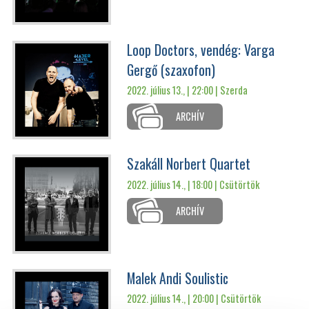
Loop Doctors, vendég: Varga
Gergő (szaxofon)
2022. július 13., | 22:00 |
Szerda
ARCHÍV
Szakáll Norbert Quartet
2022. július 14., | 18:00 |
Csütörtök
ARCHÍV
Malek Andi Soulistic
2022. július 14., | 20:00 |
Csütörtök