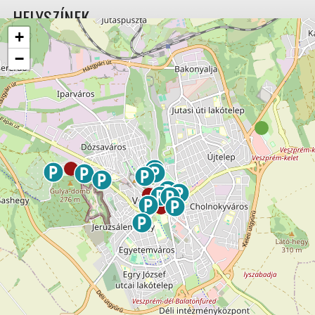
HELYSZÍNEK
+
−