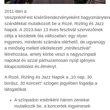
2011-ben a
VeszprémFest kísérőrendezvényeként hagyományter
szándékkal mutatkozott be a Rozé, Rizling és Jazz
Napok. A 2023-ban 13 éves fesztivál szervezőinek
célja a kezdetek óta változatlan: egy olyan
ingyenes, mindenki számára elérhető, de ugyanúgy
a minőség mellett elkötelezett „minifesztivál”
létrehozása, amely körbe veszi a nagyszínpadi
napokat és azzal párhuzamosan nyújt igényes
kikapcsolódást és élményt.
A Rozé, Rizling és Jazz Napok a „10 nap, 30
borász, 30 koncert” szlogen jegyében fogadja a
látogatókat.
A színpadon esténként három zenekar
mutatkozik be, a koncertek ingyenesek