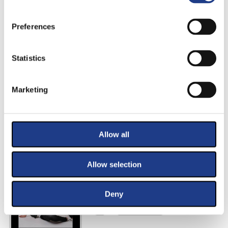
Soul and Emotion
2022. július 15., | 20:00 |
Péntek
Preferences
ARCHÍV
Statistics
Stinky Bugs feat. CéAnne,
Marketing
Hangácsi Márton, Méhes Adrián
2022. július 15., | 22:00 |
Péntek
Allow all
ARCHÍV
Allow selection
Dimák Patrik
2022. július 16., | 18:00 |
Szombat
Deny
ARCHÍV