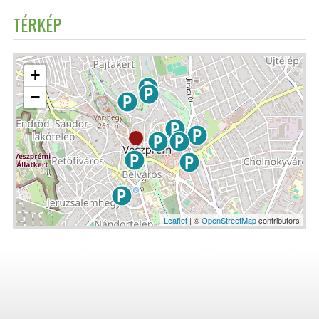
TÉRKÉP
+
−
Leaflet
| ©
OpenStreetMap
contributors