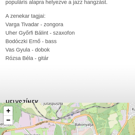
populáris alapra helyezve a jazz hangzást.
A zenekar tagjai:
Varga Tivadar - zongora
Uher Győrfi Bálint - szaxofon
Bodóczki Ernő - bass
Vas Gyula - dobok
Rózsa Béla - gitár
HELYSZÍNEK
+
−