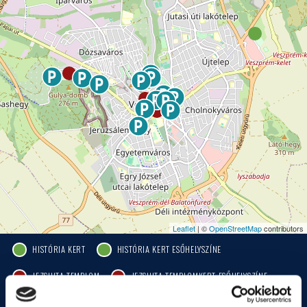
Leaflet
| ©
OpenStreetMap
contributors
HISTÓRIA KERT
HISTÓRIA KERT ESŐHELYSZÍNE
JEZSUITA TEMPLOM
JEZSUITA TEMPLOMKERT ESŐHELYSZÍNE
ROZÉ, RIZLING, JAZZ FESZTIVÁL