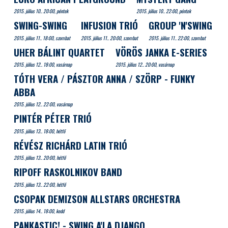
2015. július 10.. 20:00, péntek
2015. július 10.. 22:00, péntek
SWING-SWING
INFUSION TRIÓ
GROUP 'N'SWING
2015. július 11.. 18:00, szombat
2015. július 11.. 20:00, szombat
2015. július 11.. 22:00, szombat
UHER BÁLINT QUARTET
VÖRÖS JANKA E-SERIES
2015. július 12.. 18:00, vasárnap
2015. július 12.. 20:00, vasárnap
TÓTH VERA / PÁSZTOR ANNA / SZÖRP - FUNKY
ABBA
2015. július 12.. 22:00, vasárnap
PINTÉR PÉTER TRIÓ
2015. július 13.. 18:00, hétfő
RÉVÉSZ RICHÁRD LATIN TRIÓ
2015. július 13.. 20:00, hétfő
RIPOFF RASKOLNIKOV BAND
2015. július 13.. 22:00, hétfő
CSOPAK DEMIZSON ALLSTARS ORCHESTRA
2015. július 14.. 18:00, kedd
PANKASTIC! - SWING A'LA DJANGO