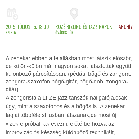
2015. JÚLIUS 15. 18:00
ROZÉ RIZLING ÉS JAZZ NAPOK
ARCHÍV
SZERDA
ÓVÁROS TÉR
A zenekar ebben a felállásban most játszik először,
de külön-külön már nagyon sokat játsztottak együtt,
különböző párosításban. (pédául bőgő és zongora,
zongora-szaxofon,bőgő-gitár, bőgő-dob, zongora-
gitár)
A zongorista a LFZE jazz tanszék hallgatója,csak
úgy, mint a szaxofonos és a bőgős is. A zenekar
tagjai többféle stilusban játszanak,de most új
vizekre próbálnak evezni, előtérbe hozva az
improvizációs készség különböző technikáit,