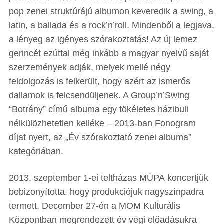
pop zenei struktúrájú albumon keveredik a swing, a
latin, a ballada és a rock’n’roll. Mindenből a legjava,
a lényeg az igényes szórakoztatás! Az új lemez
gerincét ezúttal még inkább a magyar nyelvű saját
szerzemények adják, melyek mellé négy
feldolgozás is felkerült, hogy azért az ismerős
dallamok is felcsendüljenek. A Group’n’Swing
“Botrány” című albuma egy tökéletes házibuli
nélkülözhetetlen kelléke – 2013-ban Fonogram
díjat nyert, az „Év szórakoztató zenei albuma”
kategóriában.
2013. szeptember 1-ei teltházas MÜPA koncertjük
bebizonyította, hogy produkciójuk nagyszínpadra
termett. December 27-én a MOM Kulturális
Központban megrendezett év végi előadásukra