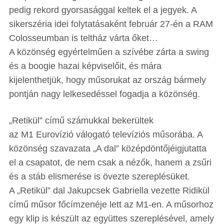
pedig rekord gyorsasággal keltek el a jegyek. A
sikerszéria idei folytatásaként február 27-én a RAM
Colosseumban is teltház várta őket…
A közönség egyértelműen a szívébe zárta a swing
és a boogie hazai képviselőit, és mára
kijelenthetjük, hogy műsorukat az ország bármely
pontján nagy lelkesedéssel fogadja a közönség.
„Retikül” című számukkal bekerültek
az M1 Eurovízió válogató televíziós műsorába. A
közönség szavazata „A dal” középdöntőjéigjutatta
el a csapatot, de nem csak a nézők, hanem a zsűri
és a stáb elismerése is övezte szereplésüket.
A „Retikül” dal Jakupcsek Gabriella vezette Ridikül
című műsor főcímzenéje lett az M1-en. A műsorhoz
egy klip is készült az együttes szereplésével, amely