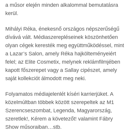
a műsor elején minden alkalommal bemutatásra
kerül.
Mihályi Réka, énekesnő országos népszerűségű
dívává vált.
Médiaszerepléseinek köszönhetően
olyan cégek keresték meg együttműködéssel, mint
a Lazar’s Salon, amely Réka hajkölteményeiért
felel; az Elite Cosmetix, melynek reklámfilmjében
kapott főszerepet vagy a Sallay cipészet, amely
saját kollekciót álmodott meg neki.
Folyamatos médiajelenlét kíséri karrierjüket. A
közelmúltban többek között szerepeltek az M1
Szerencseszombat, Legenda, Magyarország,
szeretlek!, Kérem a követezőt! valamint Fábry
Show műsoraiban…stb.