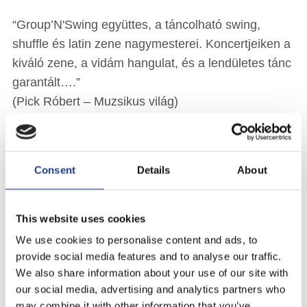
“Group’N'Swing együttes, a táncolható swing,
shuffle és latin zene nagymesterei. Koncertjeiken a
kiváló zene, a vidám hangulat, és a lendületes tánc
garantált….”
(Pick Róbert – Muzsikus világ)
“Ez a zenekar akármilyen rendezvényen
megtalálhatja a közönségét, hiszen a vidámság
Consent
Details
About
kötelező eleme létezésünknek. A koncerten
elhangzó dalok abszolút képesek arra, hogy a világ
bajait magunk mögött hagyva dobjuk félre a szürke
This website uses cookies
hétköznapok bájtalanságát, és lendüljünk bele a
We use cookies to personalise content and ads, to
swinges ritmusokba…”
provide social media features and to analyse our traffic.
(Vilkó T. Weber – Ekultúra)
We also share information about your use of our site with
our social media, advertising and analytics partners who
Ének: Magyar Bálint, Mihályi Réka
may combine it with other information that you’ve