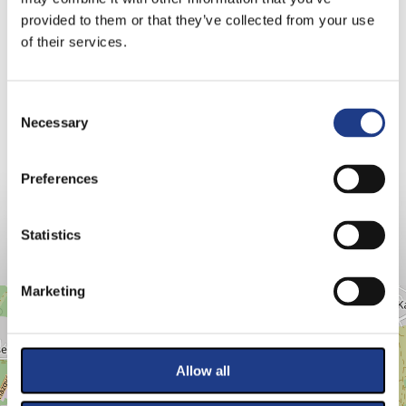
Trombita, vokál: Csík Tibor, Nyikes Krisztián
provided to them or that they’ve collected from your use
Tenor szaxofon, vokál: Bakó István
of their services.
Harsona, bariton szaxofon, vokál: Almási Attila
Zongora, vokál: Lőrincz Ádám
Consent Selection
Gitár: Gyalog Zoltán
Necessary
Nagybőgő: Molnár Péter
Dobok: Péntek Tibor
Preferences
Statistics
HELYSZÍNEK
Marketing
+
−
Allow all