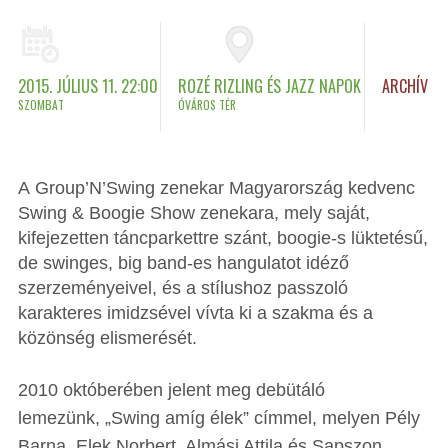
2015. JÚLIUS 11. 22:00
ROZÉ RIZLING ÉS JAZZ NAPOK
ARCHÍV
SZOMBAT
ÓVÁROS TÉR
A Group’N’Swing zenekar Magyarország kedvenc
Swing & Boogie Show zenekara, mely saját,
kifejezetten táncparkettre szánt, boogie-s lüktetésű,
de swinges, big band-es hangulatot idéző
szerzeményeivel, és a stílushoz passzoló
karakteres imidzsével vívta ki a szakma és a
közönség elismerését.
2010 októberében jelent meg debütáló
lemezünk, „Swing amíg élek” címmel, melyen Pély
Barna, Elek Norbert, Almási Attila és Sapszon