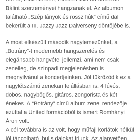
Bálint szerzeményei hangzanak el. Az albumon
található „Szép lányok és rossz fiúk” című dal
bekerült a III. Jazzy Jazz Dalverseny döntőjébe is.
A most elkészült második nagylemezünket, a
„Botrány”-t modernebb hangszerelés és
elegánsabb hangvétel jellemzi, ami nem csak
zeneileg, de színpadi megjelenésben is
megnyilvánul a koncertjeinken. Jól tükröződik ez a
nagylétszámú zenekari felállásban is: 4 fúvós,
dobos, nagybőgős, gitáros, zongorista és két
énekes. A “Botrány” című album zenei rendezője
ezúttal a United formációból is ismert Romhányi
Áron volt.
A cél továbbra is az volt, hogy műfaji korlátok nélkül
jól táncolható, bulis dalokat írjunk. Az alapvetően