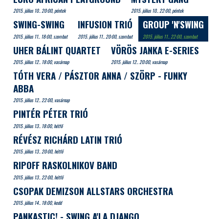
2015. július 10.. 20:00, péntek
2015. július 10.. 22:00, péntek
SWING-SWING
INFUSION TRIÓ
GROUP 'N'SWING
2015. július 11.. 18:00, szombat
2015. július 11.. 20:00, szombat
2015. július 11.. 22:00, szombat
UHER BÁLINT QUARTET
VÖRÖS JANKA E-SERIES
2015. július 12.. 18:00, vasárnap
2015. július 12.. 20:00, vasárnap
TÓTH VERA / PÁSZTOR ANNA / SZÖRP - FUNKY
ABBA
2015. július 12.. 22:00, vasárnap
PINTÉR PÉTER TRIÓ
2015. július 13.. 18:00, hétfő
RÉVÉSZ RICHÁRD LATIN TRIÓ
2015. július 13.. 20:00, hétfő
RIPOFF RASKOLNIKOV BAND
2015. július 13.. 22:00, hétfő
CSOPAK DEMIZSON ALLSTARS ORCHESTRA
2015. július 14.. 18:00, kedd
PANKASTIC! - SWING A'LA DJANGO