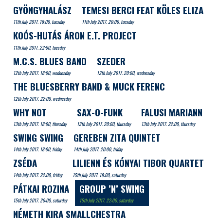
GYÖNGYHALÁSZ
TEMESI BERCI FEAT KÖLES ELIZA
11th July 2017. 18:00, tuesday
11th July 2017. 20:00, tuesday
KOÓS-HUTÁS ÁRON E.T. PROJECT
11th July 2017. 22:00, tuesday
M.C.S. BLUES BAND
SZEDER
12th July 2017. 18:00, wednesday
12th July 2017. 20:00, wednesday
THE BLUESBERRY BAND & MUCK FERENC
12th July 2017. 22:00, wednesday
WHY NOT
SAX-O-FUNK
FALUSI MARIANN
13th July 2017. 18:00, thursday
13th July 2017. 20:00, thursday
13th July 2017. 22:00, thursday
SWING SWING
GEREBEN ZITA QUINTET
14th July 2017. 18:00, friday
14th July 2017. 20:00, friday
ZSÉDA
LILIENN ÉS KÓNYAI TIBOR QUARTET
14th July 2017. 22:00, friday
15th July 2017. 18:00, saturday
PÁTKAI ROZINA
GROUP ’N’ SWING
15th July 2017. 20:00, saturday
15th July 2017. 22:00, saturday
NÉMETH KIRA SMALLCHESTRA