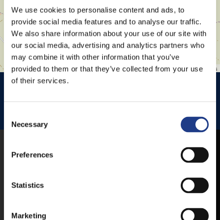
We use cookies to personalise content and ads, to
provide social media features and to analyse our traffic.
We also share information about your use of our site with
our social media, advertising and analytics partners who
may combine it with other information that you’ve
Leaflet
| ©
OpenStreetMap
contributors
provided to them or that they’ve collected from your use
of their services.
HISTÓRIA KERT
HISTÓRIA KERT ESŐHELYSZÍNE
JEZSUITA TEMPLOM
JEZSUITA TEMPLOMKERT ESŐHELYSZÍNE
Consent Selection
ROSÉ, RIESLING AND JAZZ DAYS
Necessary
MOBILE APP
Preferences
Statistics
VESZPRÉMFEST
Marketing
DOWNLOAD APPLICATION HAS TO GET