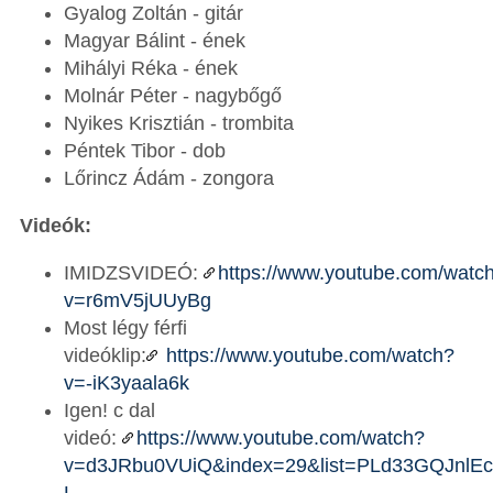
Gyalog Zoltán - gitár
Magyar Bálint - ének
Mihályi Réka - ének
Molnár Péter - nagybőgő
Nyikes Krisztián - trombita
Péntek Tibor - dob
Lőrincz Ádám - zongora
Videók:
IMIDZSVIDEÓ:
https://www.youtube.com/watc
v=r6mV5jUUyBg
Most légy férfi
videóklip:
https://www.youtube.com/watch?
v=-iK3yaala6k
Igen! c dal
videó:
https://www.youtube.com/watch?
v=d3JRbu0VUiQ&index=29&list=PLd33GQJnlEc