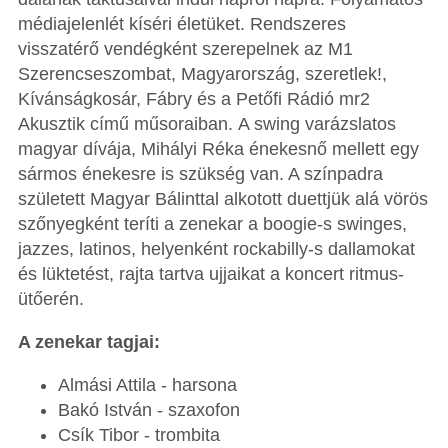
médiajelenlét kíséri életüket. Rendszeres
visszatérő vendégként szerepelnek az M1
Szerencseszombat, Magyarország, szeretlek!,
Kívánságkosár, Fábry és a Petőfi Rádió mr2
Akusztik című műsoraiban. A swing varázslatos
magyar dívája, Mihályi Réka énekesnő mellett egy
sármos énekesre is szükség van. A színpadra
született Magyar Bálinttal alkotott duettjük alá vörös
szőnyegként teríti a zenekar a boogie-s swinges,
jazzes, latinos, helyenként rockabilly-s dallamokat
és lüktetést, rajta tartva ujjaikat a koncert ritmus-
ütőerén.
A zenekar tagjai:
Almási Attila - harsona
Bakó István - szaxofon
Csík Tibor - trombita