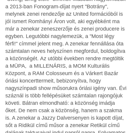
a 2013-ban Fonogram-díjat nyert "Botrány",
melynek zenei rendezője az United formációból is
jól ismert Romhányi Áron volt, aki egyébként ma
már a zenekar zeneszerzője és zenei producere is
egyben. Legutóbbi nagylemezük, a "Most légy
férfi!" címmel jelent meg. A zenekar fennállása óta
számtalan neves helyszínen megfordul, boldogítva
a közönségét. Az utóbbi években rendre megtöltik
a MÜPA, a MILLENÁRIS, a MOM Kulturális
Központ, a RAM Colosseum és a Várkert Bazár
óriási koncerttermeit, bebizonyítva, hogy
nagyszínpadi show műsorukra óriási igény van. Évi
száznál is több fellépésüket számtalan rajongójuk
követi. Bátran elmondható: a közönség imádja
őket. De nem csak a közönség, hanem a szakma
is. A zenekar a Jazzy Dalversenyen is kapott díjat,
sőt a Ridikül című műsor a zenekar Retikül című
dalának taktusaival indul napról napra. Folyamatos