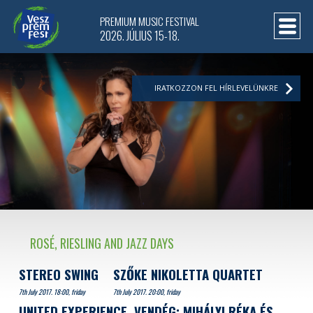
PREMIUM MUSIC FESTIVAL
2026. JÚLIUS 15-18.
IRATKOZZON FEL HÍRLEVELÜNKRE
ROSÉ, RIESLING AND JAZZ DAYS
STEREO SWING
SZŐKE NIKOLETTA QUARTET
7th July 2017. 18:00, friday
7th July 2017. 20:00, friday
UNITED EXPERIENCE, VENDÉG: MIHÁLYI RÉKA ÉS