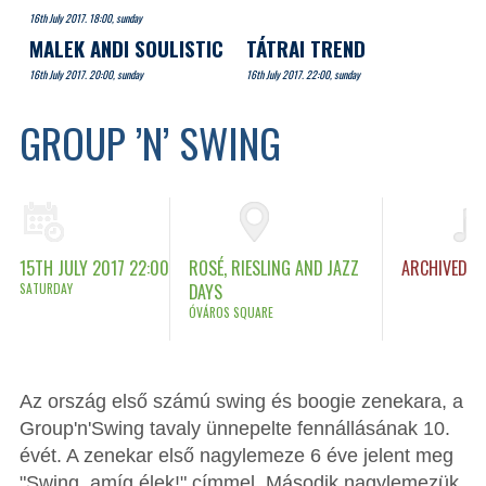
16th July 2017. 18:00, sunday
MALEK ANDI SOULISTIC
TÁTRAI TREND
16th July 2017. 20:00, sunday
16th July 2017. 22:00, sunday
GROUP ’N’ SWING
15TH JULY 2017 22:00
ROSÉ, RIESLING AND JAZZ
ARCHIVED
SATURDAY
DAYS
ÓVÁROS SQUARE
Az ország első számú swing és boogie zenekara, a
Group'n'Swing tavaly ünnepelte fennállásának 10.
évét. A zenekar első nagylemeze 6 éve jelent meg
"Swing, amíg élek!" címmel. Második nagylemezük