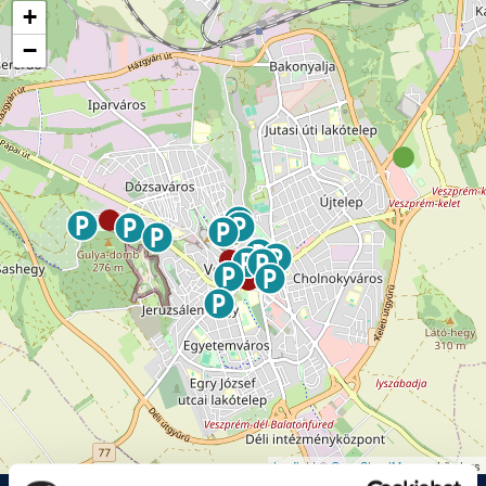
+
−
Leaflet
| ©
OpenStreetMap
contributors