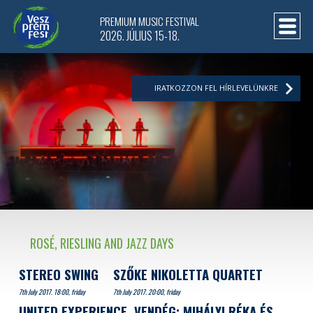
PREMIUM MUSIC FESTIVAL
2026. JÚLIUS 15-18.
IRATKOZZON FEL HÍRLEVELÜNKRE
ROSÉ, RIESLING AND JAZZ DAYS
STEREO SWING
SZŐKE NIKOLETTA QUARTET
7th July 2017. 18:00, friday
7th July 2017. 20:00, friday
UNITED EXPERIENCE, VENDÉG: MIHÁLYI RÉKA ÉS