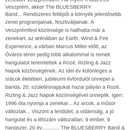
Veszprém, akkor The BLUESBERRY
Band... Rendszeres fellépői a környék jelentősebb
zenei programjainak, fesztiváljainak.
A
Veszprémfest közönsége is hallhatta már a
zenekart, az arénában az Earth, Wind & Fire
Experience, a várban Marcus Miller előtt, az
Óváros téren pedig több alkalommal is remek
hangulatot teremtettek a Rozé, Rizling & Jazz
Napok közönségének.
Az idei év különleges a
srácok életében, jubileumi évfordulót ünnepel a
banda, 20. születésnapjukat hazai pályán a Rozé,
Rizling & Jazz Napok közönségével ünneplik.
Igen:
1996 óta nyomja a zenekar... Az arcok, a műsor
változtak... Viszont a lendület, a vidámság, a jó
hangulat és a létszám változatlan.
9 ember, 9
hangszer, 20 év............ The BLUESBERRY Band &