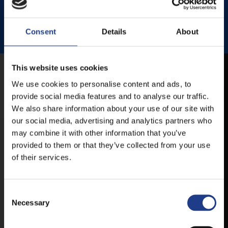
HISTÓRIA KERT
HISTÓRIA KERT ESŐHELYSZÍNE
JEZSUITA TEMPLOM
JEZSUITA TEMPLOMKERT ESŐHELYSZÍNE
Consent
Details
About
ROSÉ, RIESLING AND JAZZ DAYS
This website uses cookies
MOBILE APP
We use cookies to personalise content and ads, to
provide social media features and to analyse our traffic.
We also share information about your use of our site with
VESZPRÉMFEST
our social media, advertising and analytics partners who
may combine it with other information that you’ve
DOWNLOAD APPLICATION HAS TO GET
provided to them or that they’ve collected from your use
FIRST-HAND NEWS, UPDATES AND THE
of their services.
RAIN VENUE CHANGE.
AVAILABLE FOR ANDROID AND IOS SYSTEMS. CLICK
Consent Selection
HERE FOR THE LINKS. :
Necessary