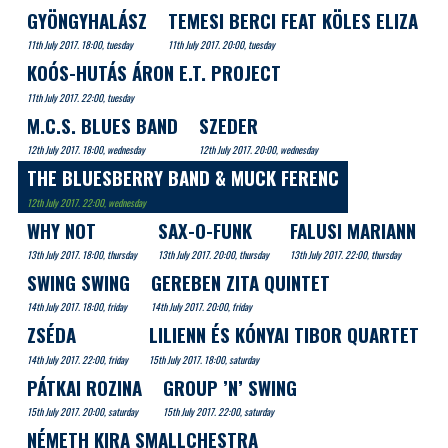
GYÖNGYHALÁSZ
TEMESI BERCI FEAT KÖLES ELIZA
11th July 2017. 18:00, tuesday
11th July 2017. 20:00, tuesday
KOÓS-HUTÁS ÁRON E.T. PROJECT
11th July 2017. 22:00, tuesday
M.C.S. BLUES BAND
SZEDER
12th July 2017. 18:00, wednesday
12th July 2017. 20:00, wednesday
THE BLUESBERRY BAND & MUCK FERENC
12th July 2017. 22:00, wednesday
WHY NOT
SAX-O-FUNK
FALUSI MARIANN
13th July 2017. 18:00, thursday
13th July 2017. 20:00, thursday
13th July 2017. 22:00, thursday
SWING SWING
GEREBEN ZITA QUINTET
14th July 2017. 18:00, friday
14th July 2017. 20:00, friday
ZSÉDA
LILIENN ÉS KÓNYAI TIBOR QUARTET
14th July 2017. 22:00, friday
15th July 2017. 18:00, saturday
PÁTKAI ROZINA
GROUP ’N’ SWING
15th July 2017. 20:00, saturday
15th July 2017. 22:00, saturday
NÉMETH KIRA SMALLCHESTRA