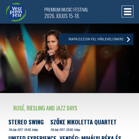
PREMIUM MUSIC FESTIVAL
2026. JÚLIUS 15-18.
IRATKOZZON FEL HÍRLEVELÜNKRE
ROSÉ, RIESLING AND JAZZ DAYS
STEREO SWING
SZŐKE NIKOLETTA QUARTET
7th July 2017. 18:00, friday
7th July 2017. 20:00, friday
UNITED EXPERIENCE, VENDÉG: MIHÁLYI RÉKA ÉS