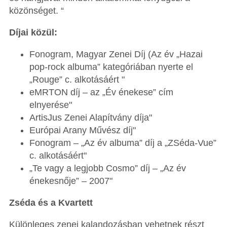
közönséget. “
Díjai közül:
Fonogram, Magyar Zenei Díj (Az év „Hazai
pop-rock albuma” kategóriában nyerte el
„Rouge” c. alkotásáért "
eMRTON díj – az „Év énekese” cím
elnyerése"
ArtisJus Zenei Alapítvány díja"
Európai Arany Művész díj"
Fonogram – „Az év albuma” díj a „ZSéda-Vue”
c. alkotásáért"
„Te vagy a legjobb Cosmo” díj – „Az év
énekesnője” – 2007"
Zséda és a Kvartett
Különleges zenei kalandozásban vehetnek részt