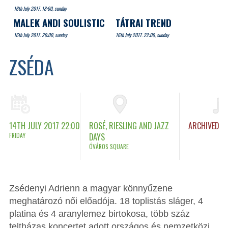
16th July 2017. 18:00, sunday
MALEK ANDI SOULISTIC
TÁTRAI TREND
16th July 2017. 20:00, sunday
16th July 2017. 22:00, sunday
ZSÉDA
14TH JULY 2017 22:00
ROSÉ, RIESLING AND JAZZ
ARCHIVED
FRIDAY
DAYS
ÓVÁROS SQUARE
Zsédenyi Adrienn a magyar könnyűzene
meghatározó női előadója. 18 toplistás sláger, 4
platina és 4 aranylemez birtokosa, több száz
teltházas koncertet adott országos és nemzetközi