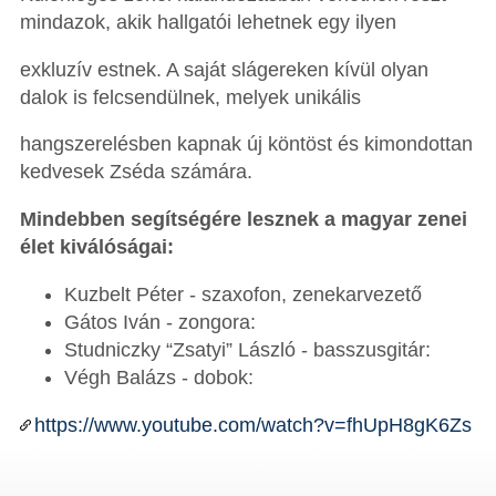
mindazok, akik hallgatói lehetnek egy ilyen
exkluzív estnek. A saját slágereken kívül olyan
dalok is felcsendülnek, melyek unikális
hangszerelésben kapnak új köntöst és kimondottan
kedvesek Zséda számára.
Mindebben segítségére lesznek a magyar zenei
élet kiválóságai:
Kuzbelt Péter - szaxofon, zenekarvezető
Gátos Iván - zongora:
Studniczky “Zsatyi” László - basszusgitár:
Végh Balázs - dobok:
https://www.youtube.com/watch?v=fhUpH8gK6Zs