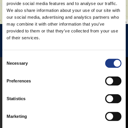
provide social media features and to analyse our traffic.
We also share information about your use of our site with
our social media, advertising and analytics partners who
Leaflet
| ©
OpenStreetMap
contributors
may combine it with other information that you’ve
HISTÓRIA KERT
HISTÓRIA KERT ESŐHELYSZÍNE
provided to them or that they’ve collected from your use
of their services.
JEZSUITA TEMPLOM
JEZSUITA TEMPLOMKERT ESŐHELYSZÍNE
ROSÉ, RIESLING AND JAZZ DAYS
Consent Selection
Necessary
MOBILE APP
Preferences
VESZPRÉMFEST
Statistics
DOWNLOAD APPLICATION HAS TO GET
FIRST-HAND NEWS, UPDATES AND THE
Marketing
RAIN VENUE CHANGE.