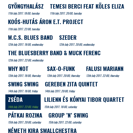
GYÖNGYHALÁSZ
TEMESI BERCI FEAT KÖLES ELIZA
11th July 2017. 18:00, tuesday
11th July 2017. 20:00, tuesday
KOÓS-HUTÁS ÁRON E.T. PROJECT
11th July 2017. 22:00, tuesday
M.C.S. BLUES BAND
SZEDER
12th July 2017. 18:00, wednesday
12th July 2017. 20:00, wednesday
THE BLUESBERRY BAND & MUCK FERENC
12th July 2017. 22:00, wednesday
WHY NOT
SAX-O-FUNK
FALUSI MARIANN
13th July 2017. 18:00, thursday
13th July 2017. 20:00, thursday
13th July 2017. 22:00, thursday
SWING SWING
GEREBEN ZITA QUINTET
14th July 2017. 18:00, friday
14th July 2017. 20:00, friday
ZSÉDA
LILIENN ÉS KÓNYAI TIBOR QUARTET
14th July 2017. 22:00, friday
15th July 2017. 18:00, saturday
PÁTKAI ROZINA
GROUP ’N’ SWING
15th July 2017. 20:00, saturday
15th July 2017. 22:00, saturday
NÉMETH KIRA SMALLCHESTRA