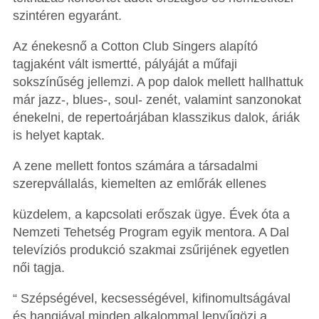
szintéren egyaránt.
Az énekesnő a Cotton Club Singers alapító
tagjaként vált ismertté, pályáját a műfaji
sokszínűség jellemzi. A pop dalok mellett hallhattuk
már jazz-, blues-, soul- zenét, valamint sanzonokat
énekelni, de repertoárjában klasszikus dalok, áriák
is helyet kaptak.
A zene mellett fontos számára a társadalmi
szerepvállalás, kiemelten az emlőrák ellenes
küzdelem, a kapcsolati erőszak ügye. Évek óta a
Nemzeti Tehetség Program egyik mentora. A Dal
televíziós produkció szakmai zsűrijének egyetlen
női tagja.
“ Szépségével, kecsességével, kifinomultságával
és hangjával minden alkalommal lenyűgözi a