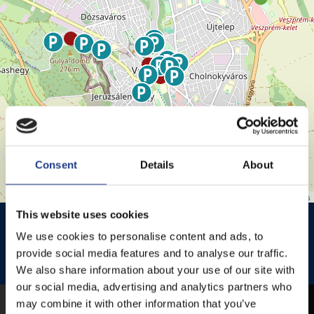
Consent
Details
About
Leaflet
| ©
OpenStreetMap
contributors
This website uses cookies
HISTÓRIA KERT
HISTÓRIA KERT ESŐHELYSZÍNE
We use cookies to personalise content and ads, to
JEZSUITA TEMPLOM
JEZSUITA TEMPLOMKERT ESŐHELYSZÍNE
provide social media features and to analyse our traffic.
We also share information about your use of our site with
ROZÉ, RIZLING, JAZZ FESZTIVÁL
our social media, advertising and analytics partners who
may combine it with other information that you’ve