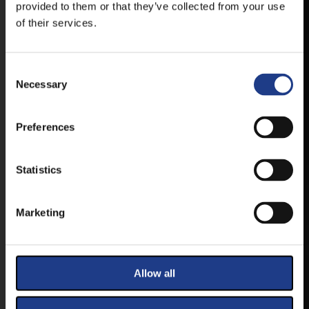
MOBIL APP
provided to them or that they’ve collected from your use
of their services.
VESZPRÉMFEST
Consent Selection
Necessary
TÖLTSE LE APPLIKÁCIÓNKAT, HOGY
ELSŐ KÉZBŐL ÉRTESÜLHESSEN
LEGFRISSEBB HÍREINKRŐL,
Preferences
FELLÉPŐKRŐL, ESŐ ESETÉN
HELYSZÍNVÁLTOZÁSRÓL.
Statistics
ELÉRHETŐ ANDROID ÉS IOS RENDSZEREKRE AZ
ISMERT HELYEKEN, VAGY IDE KATTINTVA :
Marketing
ANDROID
Allow all
IOS