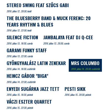
STEREO SWING FEAT SZŰCS GABI
2016. július 12.. 20:30, kedd
THE BLUESBERRY BAND & MUCK FERENC: 20
YEARS RHYTHM & BLUES
2016. július 12.. 22:30, kedd
SILENCE FICTION
JAMBALAYA FEAT DJ Q-CEE
2016. július 13.. 18:30, szerda
2016. július 13.. 20:30, szerda
GARAMI FUNKY STAFF
2016. július 13.. 22:30, szerda
GYÖNGYHALÁSZ LATIN ZENEKAR
MRS COLUMBO
2016. július 14.. 18:30, csütörtök
2016. július 14.. 20:30, csütörtök
HEINCZ GÁBOR "BIGA"
2016. július 14.. 22:30, csütörtök
ENYEDI SUGÁRKA JAZZ TETT
PESTI SIKK
2016. július 15.. 18:30, péntek
2016. július 15.. 20:30, péntek
VÁCZI ESZTER QUARTET
2016. július 15.. 22:30, péntek