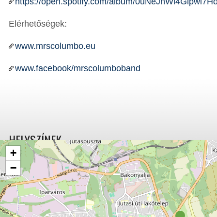
https://open.spotify.com/album/0uNeJhWi4Glpwi7Ho
Elérhetőségek:
www.mrscolumbo.eu
www.facebook/mrscolumboband
HELYSZÍNEK
+
−