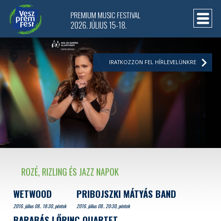
PREMIUM MUSIC FESTIVAL
2026. JÚLIUS 15-18.
IRATKOZZON FEL HÍRLEVELÜNKRE
ROZÉ, RIZLING ÉS JAZZ NAPOK
WETWOOD
PRIBOJSZKI MÁTYÁS BAND
2016. július 08.. 18:30, péntek
2016. július 08.. 20:30, péntek
BARABÁS LŐRINC QUARTET