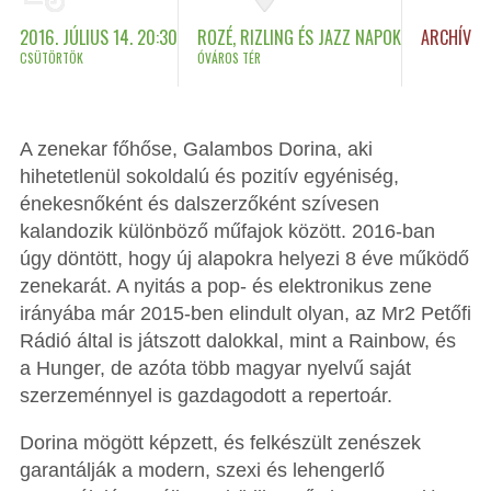
2016. JÚLIUS 14. 20:30
ROZÉ, RIZLING ÉS JAZZ NAPOK
ARCHÍV
CSÜTÖRTÖK
ÓVÁROS TÉR
A zenekar főhőse, Galambos Dorina, aki
hihetetlenül sokoldalú és pozitív egyéniség,
énekesnőként és dalszerzőként szívesen
kalandozik különböző műfajok között. 2016-ban
úgy döntött, hogy új alapokra helyezi 8 éve működő
zenekarát. A nyitás a pop- és elektronikus zene
irányába már 2015-ben elindult olyan, az Mr2 Petőfi
Rádió által is játszott dalokkal, mint a Rainbow, és
a Hunger, de azóta több magyar nyelvű saját
szerzeménnyel is gazdagodott a repertoár.
Dorina mögött képzett, és felkészült zenészek
garantálják a modern, szexi és lehengerlő