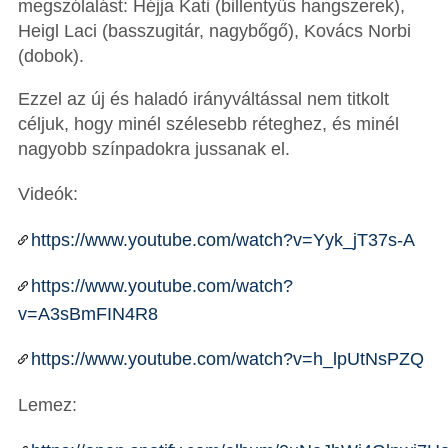
megszólalást: Héjja Kati (billentyűs hangszerek),
Heigl Laci (basszugitár, nagybőgő), Kovács Norbi
(dobok).
Ezzel az új és haladó irányváltással nem titkolt
céljuk, hogy minél szélesebb réteghez, és minél
nagyobb színpadokra jussanak el.
Videók:
https://www.youtube.com/watch?v=Yyk_jT37s-A
https://www.youtube.com/watch?
v=A3sBmFIN4R8
https://www.youtube.com/watch?v=h_lpUtNsPZQ
Lemez: