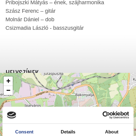
Pribojszki Mátyás – ének, szájharmonika
Szász Ferenc – gitár
Molnár Dániel – dob
Csizmadia László - basszusgitár
HELYSZÍNEK
+
−
Consent
Details
About