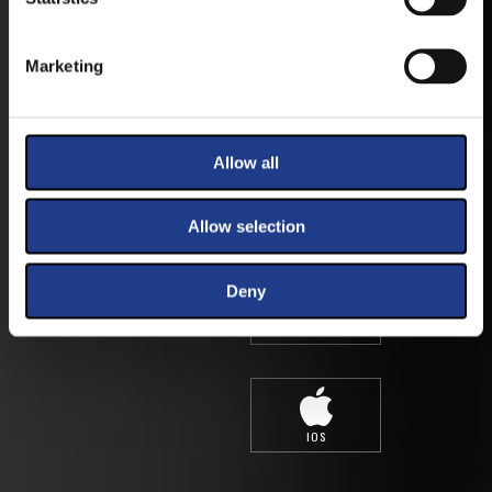
VESZPRÉMFEST
Marketing
TÖLTSE LE APPLIKÁCIÓNKAT, HOGY
ELSŐ KÉZBŐL ÉRTESÜLHESSEN
LEGFRISSEBB HÍREINKRŐL,
Allow all
FELLÉPŐKRŐL, ESŐ ESETÉN
HELYSZÍNVÁLTOZÁSRÓL.
Allow selection
ELÉRHETŐ ANDROID ÉS IOS RENDSZEREKRE AZ
ISMERT HELYEKEN, VAGY IDE KATTINTVA :
Deny
ANDROID
IOS