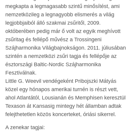
megkapta a legmagasabb szintű minősítést, ami
nemzetközileg a legnagyobb elismerés a világ
legjobbjaiból álló szakmai zsűritől, 2009.
októberében pedig már ő volt az egyik meghívott
zsűritag és fellépő művész a Trossingeni
Szájharmonika Világbajnokságon. 2011. júliusában
szintén a nemzetközi zsűri tagja és fellépője az
észtországi Baltic-Nordic Szájharmonika
Fesztiválnak.
Little G. Weevil vendégeként Pribojszki Mátyás
közel egy hónapos amerikai turnén is részt vett,
ahol Atlantától, Lousianán és Memphisen keresztül
Texason át Kansasig mintegy hét államban adtak
felejthetetlen közös koncerteket, óriási sikerrel.
A zenekar tagjai: