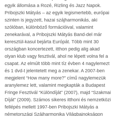
egyik állomása a Rozé, Rizling és Jazz Napok.
Pribojszki Mátyás – az egyik legismertebb, európai
szinten is jegyzett, hazai szájharmonikás, aki
szólóban, különböző formációival, valamint
zenekarával, a Pribojszki Mátyás Band-del már
keresztül-kasul bejárta Európát. Több mint 30
országban koncertezett, itthon pedig alig akad
olyan klub vagy fesztivál, ahol ne lépett volna fel a
csapat. Az elmúlt több mint tíz évben 4 nagylemezt
és 1 dvd-t jelentetett meg a zenekar. A 2007-ben
megjelent “How many more?” című nagylemezük
aranylemez lett, valamint megkapták a Budapest
Fringe Fesztivál “Különdíját” (2007), majd “Szakmai
Díját” (2009). Számos sikeres itthoni és nemzetközi
fellépés mellett 1997-ben Pribojszki Mátyás a
németországi Szájharmonika Világbajnokságon