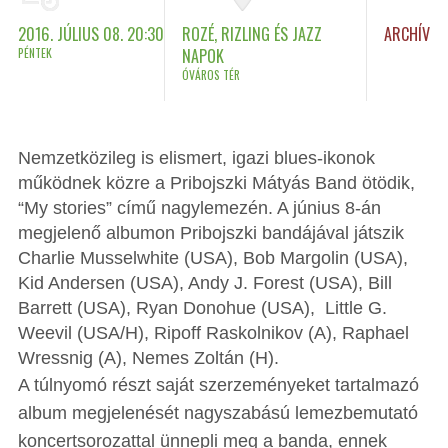
2016. JÚLIUS 08. 20:30
ROZÉ, RIZLING ÉS JAZZ
ARCHÍV
PÉNTEK
NAPOK
ÓVÁROS TÉR
Nemzetközileg is elismert, igazi blues-ikonok
működnek közre a Pribojszki Mátyás Band ötödik,
“My stories” című nagylemezén. A június 8-án
megjelenő albumon Pribojszki bandájával játszik
Charlie Musselwhite (USA), Bob Margolin (USA),
Kid Andersen (USA), Andy J. Forest (USA), Bill
Barrett (USA), Ryan Donohue (USA), Little G.
Weevil (USA/H), Ripoff Raskolnikov (A), Raphael
Wressnig (A), Nemes Zoltán (H).
A túlnyomó részt saját szerzeményeket tartalmazó
album megjelenését nagyszabású lemezbemutató
koncertsorozattal ünnepli meg a banda, ennek