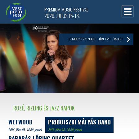
PREMIUM MUSIC FESTIVAL
2026. JÚLIUS 15-18.
IRATKOZZON FEL HÍRLEVELÜNKRE
ROZÉ, RIZLING ÉS JAZZ NAPOK
WETWOOD
PRIBOJSZKI MÁTYÁS BAND
2016. július 08.. 18:30, péntek
2016. július 08.. 20:30, péntek
BARABÁS LŐRINC QUARTET