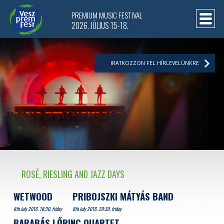
PREMIUM MUSIC FESTIVAL
2026. JÚLIUS 15-18.
IRATKOZZON FEL HÍRLEVELÜNKRE
ROSÉ, RIESLING AND JAZZ DAYS
WETWOOD
PRIBOJSZKI MÁTYÁS BAND
8th July 2016. 18:30, friday
8th July 2016. 20:30, friday
BARABÁS LŐRINC QUARTET