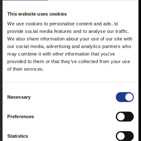
This website uses cookies
VESZPRÉMFEST
We use cookies to personalise content and ads, to
provide social media features and to analyse our traffic.
DOWNLOAD APPLICATION HAS TO GET
We also share information about your use of our site with
FIRST-HAND NEWS, UPDATES AND THE
RAIN VENUE CHANGE.
our social media, advertising and analytics partners who
may combine it with other information that you’ve
AVAILABLE FOR ANDROID AND IOS SYSTEMS. CLICK
provided to them or that they’ve collected from your use
HERE FOR THE LINKS. :
of their services.
ANDROID
Consent Selection
Necessary
Preferences
IOS
Statistics