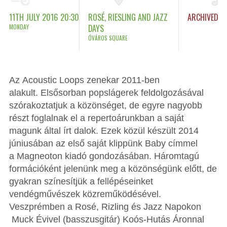
11TH JULY 2016 20:30
ROSÉ, RIESLING AND JAZZ
ARCHIVED
MONDAY
DAYS
ÓVÁROS SQUARE
Az Acoustic Loops zenekar 2011-ben
alakult. Elsősorban popslágerek feldolgozásával
szórakoztatjuk a közönséget, de egyre nagyobb
részt foglalnak el a repertoárunkban a saját
magunk által írt dalok. Ezek közül készült 2014
júniusában az első saját klippünk Baby címmel
a Magneoton kiadó gondozásában. Háromtagú
formációként jelenünk meg a közönségünk előtt, de
gyakran színesítjük a fellépéseinket
vendégművészek közreműködésével.
Veszprémben a Rosé, Rizling és Jazz Napokon
Muck Évivel (basszusgitár) Koós-Hutás Áronnal