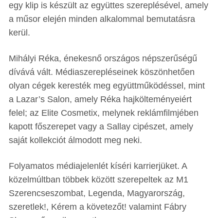
egy klip is készült az együttes szereplésével, amely
a műsor elején minden alkalommal bemutatásra
kerül.
Mihályi Réka, énekesnő országos népszerűségű
dívává vált.
Médiaszerepléseinek köszönhetően
olyan cégek keresték meg együttműködéssel, mint
a Lazar’s Salon, amely Réka hajkölteményeiért
felel; az Elite Cosmetix, melynek reklámfilmjében
kapott főszerepet vagy a Sallay cipészet, amely
saját kollekciót álmodott meg neki.
Folyamatos médiajelenlét kíséri karrierjüket. A
közelmúltban többek között szerepeltek az M1
Szerencseszombat, Legenda, Magyarország,
szeretlek!, Kérem a követezőt! valamint Fábry