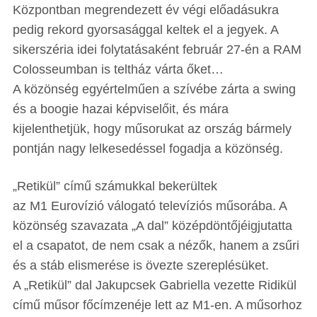
Központban megrendezett év végi előadásukra
pedig rekord gyorsasággal keltek el a jegyek. A
sikerszéria idei folytatásaként február 27-én a RAM
Colosseumban is teltház várta őket…
A közönség egyértelműen a szívébe zárta a swing
és a boogie hazai képviselőit, és mára
kijelenthetjük, hogy műsorukat az ország bármely
pontján nagy lelkesedéssel fogadja a közönség.
„Retikül” című számukkal bekerültek
az M1 Eurovízió válogató televíziós műsorába. A
közönség szavazata „A dal” középdöntőjéigjutatta
el a csapatot, de nem csak a nézők, hanem a zsűri
és a stáb elismerése is övezte szereplésüket.
A „Retikül” dal Jakupcsek Gabriella vezette Ridikül
című műsor főcímzenéje lett az M1-en. A műsorhoz