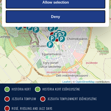
Allow selection
Deny
Leaflet
| ©
OpenStreetMap
contributors
HISTÓRIA KERT
HISTÓRIA KERT ESŐHELYSZÍNE
JEZSUITA TEMPLOM
JEZSUITA TEMPLOMKERT ESŐHELYSZÍNE
ROSÉ, RIESLING AND JAZZ DAYS