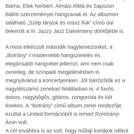
Barna, Elek Norbert, Almási Attila és Sapszon
Bálint szerzeményei hangzanak el. Az albumon
található „Szép lányok és rossz fiúk” című dal
bekerült a III. Jazzy Jazz Dalverseny döntőjébe is.
A most elkészült második nagylemezünket, a
„Botrány”-t modernebb hangszerelés és
elegánsabb hangvétel jellemzi, ami nem csak
zeneileg, de színpadi megjelenésben is
megnyilvánul a koncertjeinken. Jól tükröződik ez a
nagylétszámú zenekari felállásban is: 4 fúvós,
dobos, nagybőgős, gitáros, zongorista és két
énekes. A “Botrány” című album zenei rendezője
ezúttal a United formációból is ismert Romhányi
Áron volt.
A cél továbbra is az volt, hogy műfaji korlátok nélkül