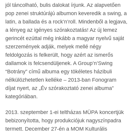
jól táncolható, bulis dalokat írjunk. Az alapvetően
pop zenei struktúrájú albumon keveredik a swing, a
latin, a ballada és a rock’n’roll. Mindenből a legjava,
a lényeg az igényes szórakoztatás! Az új lemez
gerincét ezúttal még inkább a magyar nyelvű saját
szerzemények adják, melyek mellé négy
feldolgozás is felkerült, hogy azért az ismerős
dallamok is felcsendüljenek. A Group’n’Swing
“Botrány” című albuma egy tökéletes házibuli
nélkülözhetetlen kelléke – 2013-ban Fonogram
díjat nyert, az „Év szórakoztató zenei albuma”
kategóriában.
2013. szeptember 1-ei teltházas MÜPA koncertjük
bebizonyította, hogy produkciójuk nagyszínpadra
termett. December 27-én a MOM Kulturális