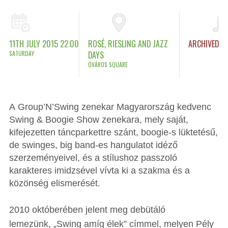
11TH JULY 2015 22:00
ROSÉ, RIESLING AND JAZZ
ARCHIVED
SATURDAY
DAYS
ÓVÁROS SQUARE
A Group’N’Swing zenekar Magyarország kedvenc
Swing & Boogie Show zenekara, mely saját,
kifejezetten táncparkettre szánt, boogie-s lüktetésű,
de swinges, big band-es hangulatot idéző
szerzeményeivel, és a stílushoz passzoló
karakteres imidzsével vívta ki a szakma és a
közönség elismerését.
2010 októberében jelent meg debütáló
lemezünk, „Swing amíg élek” címmel, melyen Pély