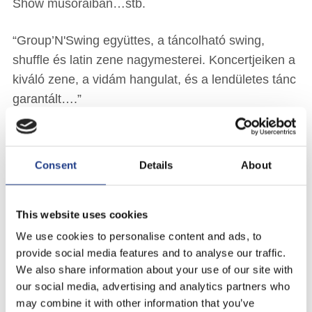
Show műsoraiban…stb.
“Group’N'Swing együttes, a táncolható swing,
shuffle és latin zene nagymesterei. Koncertjeiken a
kiváló zene, a vidám hangulat, és a lendületes tánc
garantált….”
(Pick Róbert – Muzsikus világ)
“Ez a zenekar akármilyen rendezvényen
Consent
Details
About
megtalálhatja a közönségét, hiszen a vidámság
kötelező eleme létezésünknek. A koncerten
elhangzó dalok abszolút képesek arra, hogy a világ
This website uses cookies
bajait magunk mögött hagyva dobjuk félre a szürke
We use cookies to personalise content and ads, to
hétköznapok bájtalanságát, és lendüljünk bele a
provide social media features and to analyse our traffic.
We also share information about your use of our site with
swinges ritmusokba…”
our social media, advertising and analytics partners who
(Vilkó T. Weber – Ekultúra)
may combine it with other information that you’ve