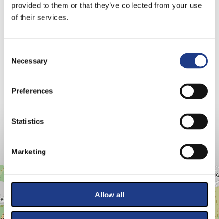
provided to them or that they’ve collected from your use
Ének: Magyar Bálint, Mihályi Réka
of their services.
Trombita, vokál: Csík Tibor, Nyikes Krisztián
Tenor szaxofon, vokál: Bakó István
Harsona, bariton szaxofon, vokál: Almási Attila
Consent Selection
Zongora, vokál: Lőrincz Ádám
Necessary
Gitár: Gyalog Zoltán
Nagybőgő: Molnár Péter
Preferences
Dobok: Péntek Tibor
Statistics
Marketing
VENUES
+
−
Allow all