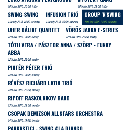
10th July 2015. 20:00, friday
10th July 2015. 22:00, friday
SWING-SWING
INFUSION TRIÓ
GROUP 'N'SWING
11th July 2015. 18:00, saturday
11th July 2015. 20:00, saturday
11th July 2015. 22:00, saturday
UHER BÁLINT QUARTET
VÖRÖS JANKA E-SERIES
12th July 2015. 18:00, sunday
12th July 2015. 20:00, sunday
TÓTH VERA / PÁSZTOR ANNA / SZÖRP - FUNKY
ABBA
12th July 2015. 22:00, sunday
PINTÉR PÉTER TRIÓ
13th July 2015. 18:00, monday
RÉVÉSZ RICHÁRD LATIN TRIÓ
13th July 2015. 20:00, monday
RIPOFF RASKOLNIKOV BAND
13th July 2015. 22:00, monday
CSOPAK DEMIZSON ALLSTARS ORCHESTRA
14th July 2015. 18:00, tuesday
PANKASTIC! - SWING A'LA DJANGO