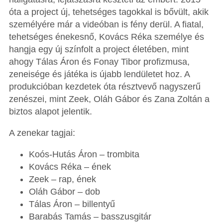
óta a project új, tehetséges tagokkal is bővült, akik
személyére már a videóban is fény derül. A fiatal,
tehetséges énekesnő, Kovács Réka személye és
hangja egy új színfolt a project életében, mint
ahogy Tálas Áron és Fonay Tibor profizmusa,
zeneisége és játéka is újabb lendületet hoz. A
produkcióban kezdetek óta résztvevő nagyszerű
zenészei, mint Zeek, Oláh Gábor és Zana Zoltán a
biztos alapot jelentik.
A zenekar tagjai:
Koós-Hutás Áron – trombita
Kovács Réka – ének
Zeek – rap, ének
Oláh Gábor – dob
Tálas Áron – billentyű
Barabás Tamás – basszusgitár