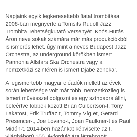
Napjaink egyik legkeresettebb fiatal trombitása
2008-ban megnyerte a Tomsits Rudolf Jazz
Trombita Tehetségkutató Versenyét. Koós-Hutás
Áron neve sokak számára már más produkciókból
is ismerős lehet, úgy mint a neves Budapest Jazz
Orchestra, az underground körökben ismert
Pannonia Allstars Ska Orchestra vagy a
nemzetközi szintéren is ismert Djabe zenekar.
A legismertebb magyar előadók mellett az évek
során lehetősége volt már több, nemzetközileg is
ismert művésszel dolgozni és egy színpadra állni,
beleértve többek között Brian Culbertson-t, Tony
Lakatost, Erik Truffaz-t, Tommy Víg-et, Gerard
Presencer-t, Joe Lovano-t, Joan Faulkner-t és Raul
Midón-t. 2014-ben hazánkat képviselte az I.
világháború 100. évfordulójára létrehozott