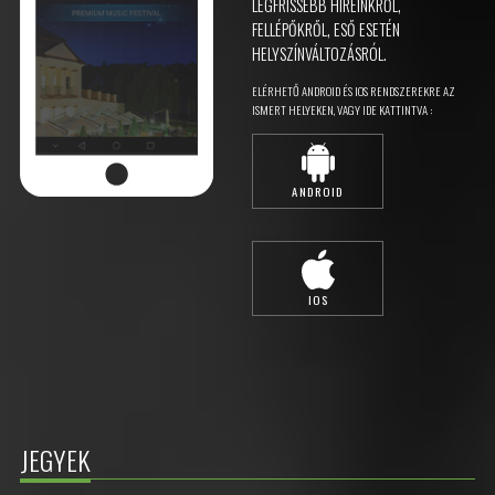
LEGFRISSEBB HÍREINKRŐL,
FELLÉPŐKRŐL, ESŐ ESETÉN
HELYSZÍNVÁLTOZÁSRÓL.
ELÉRHETŐ ANDROID ÉS IOS RENDSZEREKRE AZ
ISMERT HELYEKEN, VAGY IDE KATTINTVA :
ANDROID
IOS
JEGYEK