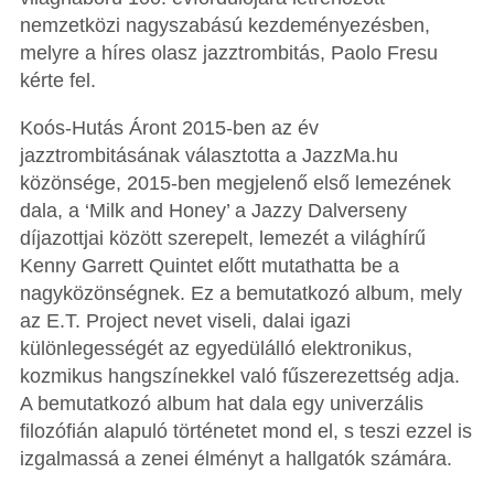
nemzetközi nagyszabású kezdeményezésben,
melyre a híres olasz jazztrombitás, Paolo Fresu
kérte fel.
Koós-Hutás Áront 2015-ben az év
jazztrombitásának választotta a JazzMa.hu
közönsége, 2015-ben megjelenő első lemezének
dala, a ‘Milk and Honey’ a Jazzy Dalverseny
díjazottjai között szerepelt, lemezét a világhírű
Kenny Garrett Quintet előtt mutathatta be a
nagyközönségnek. Ez a bemutatkozó album, mely
az E.T. Project nevet viseli, dalai igazi
különlegességét az egyedülálló elektronikus,
kozmikus hangszínekkel való fűszerezettség adja.
A bemutatkozó album hat dala egy univerzális
filozófián alapuló történetet mond el, s teszi ezzel is
izgalmassá a zenei élményt a hallgatók számára.