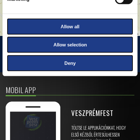
Allow all
Leaflet
| ©
OpenStreetMap
contributors
HISTÓRIA KERT
HISTÓRIA KERT ESŐHELYSZÍNE
Allow selection
JEZSUITA TEMPLOM
JEZSUITA TEMPLOMKERT ESŐHELYSZÍNE
Deny
ROZÉ, RIZLING, JAZZ FESZTIVÁL
MOBIL APP
VESZPRÉMFEST
TÖLTSE LE APPLIKÁCIÓNKAT, HOGY
ELSŐ KÉZBŐL ÉRTESÜLHESSEN