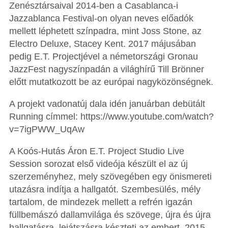
Zenésztársaival 2014-ben a Casablanca-i
Jazzablanca Festival-on olyan neves előadók
mellett léphetett színpadra, mint Joss Stone, az
Electro Deluxe, Stacey Kent. 2017 májusában
pedig E.T. Projectjével a németországi Gronau
JazzFest nagyszínpadán a világhírű Till Brönner
előtt mutatkozott be az európai nagyközönségnek.
A projekt vadonatúj dala idén januárban debütált
Running címmel: https://www.youtube.com/watch?
v=7igPWW_UqAw
A Koós-Hutás Áron E.T. Project Studio Live
Session sorozat első videója készült el az új
szerzeményhez, mely szövegében egy önismereti
utazásra indítja a hallgatót. Szembesülés, mély
tartalom, de mindezek mellett a refrén igazán
füllbemászó dallamvilága és szövege, újra és újra
hallgatásra, lejátszásra készteti az embert. 2015