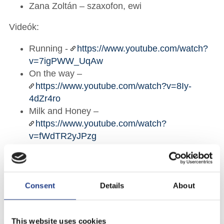
Zana Zoltán – szaxofon, ewi
Videók:
Running -
https://www.youtube.com/watch?
v=7igPWW_UqAw
On the way –
https://www.youtube.com/watch?v=8Iy-
4dZr4ro
Milk and Honey –
https://www.youtube.com/watch?
v=fWdTR2yJPzg
Moog Morning -
https://www.youtube.com/watch?
v=SNoymKy2en4
Consent
Details
About
Infok:
https://www.facebook.com/kooshutasarontrumpet
This website uses cookies