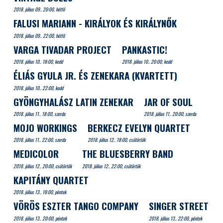
2018. július 09.. 20:00, hétfő
FALUSI MARIANN - KIRÁLYOK ÉS KIRÁLYNŐK
2018. július 09.. 22:00, hétfő
VARGA TIVADAR PROJECT
PANKASTIC!
2018. július 10.. 18:00, kedd
2018. július 10.. 20:00, kedd
ÉLIÁS GYULA JR. ÉS ZENEKARA (KVARTETT)
2018. július 10.. 22:00, kedd
GYÖNGYHALÁSZ LATIN ZENEKAR
JAR OF SOUL
2018. július 11.. 18:00, szerda
2018. július 11.. 20:00, szerda
MOJO WORKINGS
BERKECZ EVELYN QUARTET
2018. július 11.. 22:00, szerda
2018. július 12.. 18:00, csütörtök
MEDICOLOR
THE BLUESBERRY BAND
2018. július 12.. 20:00, csütörtök
2018. július 12.. 22:00, csütörtök
KAPITÁNY QUARTET
2018. július 13.. 18:00, péntek
VÖRÖS ESZTER TANGO COMPANY
SINGER STREET
2018. július 13.. 20:00, péntek
2018. július 13.. 22:00, péntek