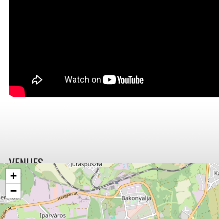
VENUES
+
−