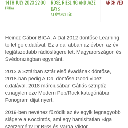
14TH JULY 2023 22:00
ROSÉ, RIESLING AND JAZZ
ARCHIVED
FRIDAY
DAYS
AT ÓVÁROS TÉR
Heincz Gábor BIGA, A Dal 2012 döntőse Learning
to let go c.dalával. Ez a dal abban az évben az év
legjátszottabb rádióslágere lett Magyarországon és
Svédországban egyaránt.
2013 a Sztárban sztár első évadának döntőse,
2018-ban pedig A Dal döntőse Good vibez
c.dalával. 2018 márciusában Gátlás sztriptíz
c.nagylemeze Modern Pop/Rock kategóriában
Fonogram dijat nyert.
2019-ben nevéhez fűződik az év egyik legnagyobb
slágere a Koccintós, ami egy hamisítatlan Biga
szerzemény Dr.BRS és Varga Viktor