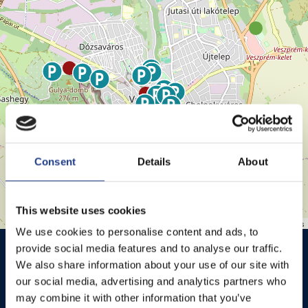
Consent
Details
About
This website uses cookies
Leaflet
| ©
OpenStreetMap
contributors
We use cookies to personalise content and ads, to
HISTÓRIA KERT
HISTÓRIA KERT ESŐHELYSZÍNE
provide social media features and to analyse our traffic.
We also share information about your use of our site with
JEZSUITA TEMPLOM
JEZSUITA TEMPLOMKERT ESŐHELYSZÍNE
our social media, advertising and analytics partners who
may combine it with other information that you’ve
ROSÉ, RIESLING AND JAZZ DAYS