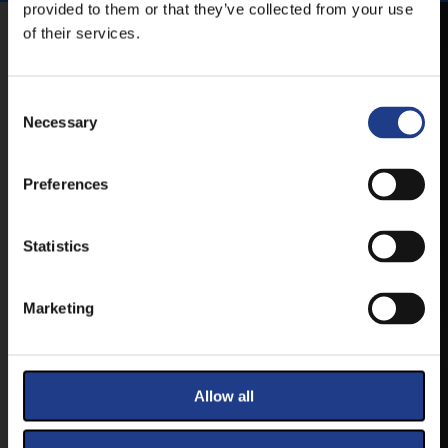
provided to them or that they’ve collected from your use
of their services.
MOBILE APP
Consent Selection
Necessary
VESZPRÉMFEST
DOWNLOAD APPLICATION HAS TO GET
Preferences
FIRST-HAND NEWS, UPDATES AND THE
RAIN VENUE CHANGE.
Statistics
AVAILABLE FOR ANDROID AND IOS SYSTEMS. CLICK
HERE FOR THE LINKS. :
Marketing
ANDROID
Allow all
IOS