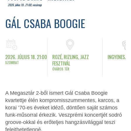
2026. július 19.. 21:00, vasárnap
GÁL CSABA BOOGIE
2026. JÚLIUS 18. 21:00
ROZÉ, RIZLING, JAZZ
INGYENES.
SZOMBAT
FESZTIVÁL
ÓVÁROS TÉR
A Megasztár 2-ből ismert Gál Csaba Boogie
kvartettje élén kompromisszummentes, karcos, a
korai ’70-es éveket idéző, döntően saját számos
funk-műsorral érkezik. Veszprémi koncertjét sodró
groove-okkal és erőteljes hangzásvilággal teszi
felejthetetlenné.