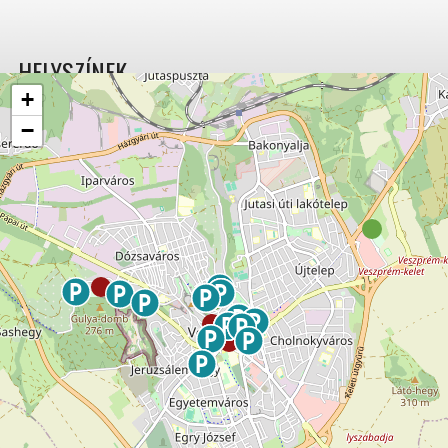
HELYSZÍNEK
+
−