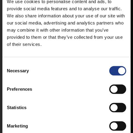
HELYSZÍNVÁLTOZÁSRÓL.
We use cookies to personalise content and ads, to
provide social media features and to analyse our traffic.
ELÉRHETŐ ANDROID ÉS IOS RENDSZEREKRE AZ
We also share information about your use of our site with
ISMERT HELYEKEN, VAGY IDE KATTINTVA :
our social media, advertising and analytics partners who
may combine it with other information that you’ve
provided to them or that they’ve collected from your use
ANDROID
of their services.
Consent Selection
IOS
Necessary
Preferences
Statistics
JEGYEK
Marketing