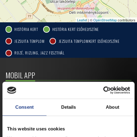
Leaflet
| ©
OpenStreetMap
contributors
HISTÓRIA KERT
HISTÓRIA KERT ESŐHELYSZÍNE
JEZSUITA TEMPLOM
JEZSUITA TEMPLOMKERT ESŐHELYSZÍNE
ROZÉ, RIZLING, JAZZ FESZTIVÁL
MOBIL APP
VESZPRÉMFEST
Consent
Details
About
TÖLTSE LE APPLIKÁCIÓNKAT, HOGY
ELSŐ KÉZBŐL ÉRTESÜLHESSEN
LEGFRISSEBB HÍREINKRŐL,
This website uses cookies
FELLÉPŐKRŐL, ESŐ ESETÉN