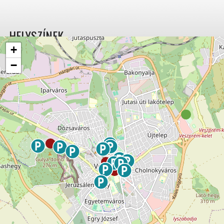
HELYSZÍNEK
+
−