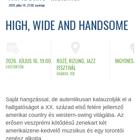
2026. július 19.. 21:00, vasárnap
HIGH, WIDE AND HANDSOME
2026. JÚLIUS 16. 19:00
ROZÉ, RIZLING, JAZZ
INGYENES.
CSÜTÖRTÖK
FESZTIVÁL
ÓVÁROS TÉR
Saját hangzással, de autentikusan kalauzolják el a
hallgatóságot a XX. század első felére jellemző
amerikai country és western-swing világába. Az
erősen veszprémi kötődésű zenekart két
amerikaizene-kedvelő muzsikus és egy torontói
zenész alkotja.