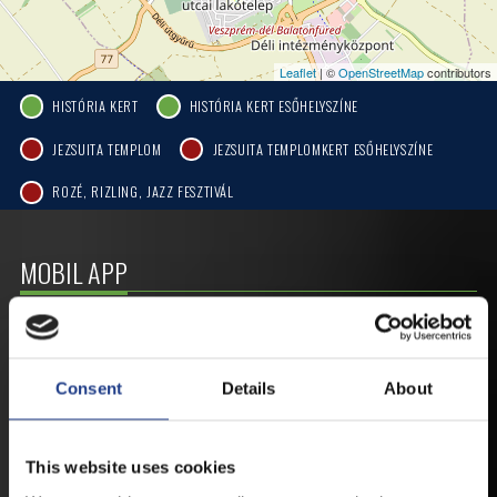
Leaflet
| ©
OpenStreetMap
contributors
HISTÓRIA KERT
HISTÓRIA KERT ESŐHELYSZÍNE
JEZSUITA TEMPLOM
JEZSUITA TEMPLOMKERT ESŐHELYSZÍNE
ROZÉ, RIZLING, JAZZ FESZTIVÁL
MOBIL APP
VESZPRÉMFEST
Consent
Details
About
TÖLTSE LE APPLIKÁCIÓNKAT, HOGY
ELSŐ KÉZBŐL ÉRTESÜLHESSEN
LEGFRISSEBB HÍREINKRŐL,
This website uses cookies
FELLÉPŐKRŐL, ESŐ ESETÉN