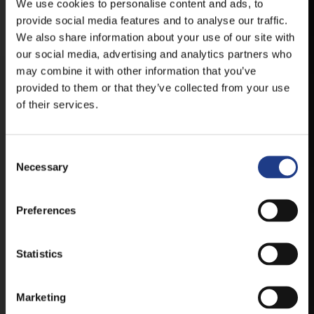
HELYSZÍNVÁLTOZÁSRÓL.
We use cookies to personalise content and ads, to
provide social media features and to analyse our traffic.
ELÉRHETŐ ANDROID ÉS IOS RENDSZEREKRE AZ
We also share information about your use of our site with
ISMERT HELYEKEN, VAGY IDE KATTINTVA :
our social media, advertising and analytics partners who
may combine it with other information that you’ve
provided to them or that they’ve collected from your use
ANDROID
of their services.
Consent Selection
IOS
Necessary
Preferences
Statistics
JEGYEK
Marketing