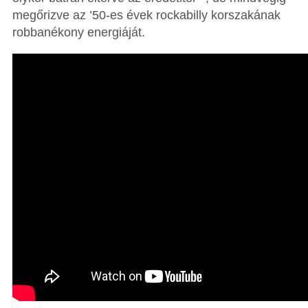
megőrizve az ’50-es évek rockabilly korszakának
robbanékony energiáját.