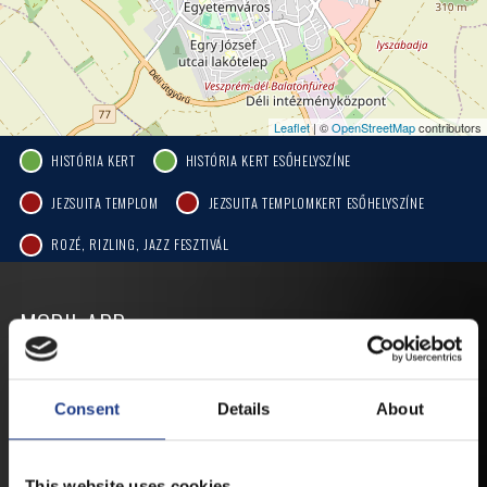
Leaflet
| ©
OpenStreetMap
contributors
HISTÓRIA KERT
HISTÓRIA KERT ESŐHELYSZÍNE
JEZSUITA TEMPLOM
JEZSUITA TEMPLOMKERT ESŐHELYSZÍNE
ROZÉ, RIZLING, JAZZ FESZTIVÁL
MOBIL APP
VESZPRÉMFEST
Consent
Details
About
TÖLTSE LE APPLIKÁCIÓNKAT, HOGY
ELSŐ KÉZBŐL ÉRTESÜLHESSEN
This website uses cookies