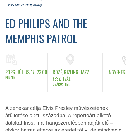
2026. július 19.. 21:00, vasárnap
ED PHILIPS AND THE
MEMPHIS PATROL
2026. JÚLIUS 17. 23:00
ROZÉ, RIZLING, JAZZ
INGYENES.
PÉNTEK
FESZTIVÁL
ÓVÁROS TÉR
A zenekar célja Elvis Presley művészetének
átültetése a 21. századba. A repertoárt alkotó
dalokat friss, mai hangszerelésben adják elő –
olykor bátran eltérve az eredetitől –, de mindvégig