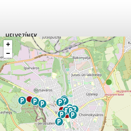
HELYSZÍNEK
+
−