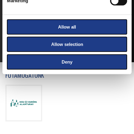
Marketing
VEGYE MEG JEGYÉT
ONLINE!
Allow all
VÁLTSA MEG JEGYÉT ONLINE, BANKKÁRTYÁS
FIZETÉSSEL!
Allow selection
A JEGYVÁSÁRLÁSI INFORMÁCIÓKAT ITT TALÁLJA.
Deny
FŐTÁMOGATÓNK