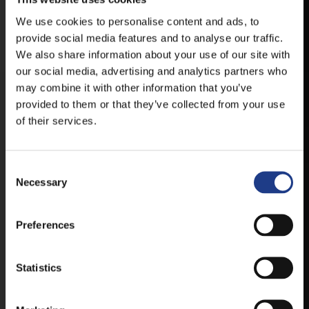
LEGFRISSEBB HÍREINKRŐL,
We use cookies to personalise content and ads, to
FELLÉPŐKRŐL, ESŐ ESETÉN
provide social media features and to analyse our traffic.
HELYSZÍNVÁLTOZÁSRÓL.
We also share information about your use of our site with
ELÉRHETŐ ANDROID ÉS IOS RENDSZEREKRE AZ
our social media, advertising and analytics partners who
ISMERT HELYEKEN, VAGY IDE KATTINTVA :
may combine it with other information that you’ve
provided to them or that they’ve collected from your use
of their services.
ANDROID
Consent Selection
Necessary
IOS
Preferences
Statistics
JEGYEK