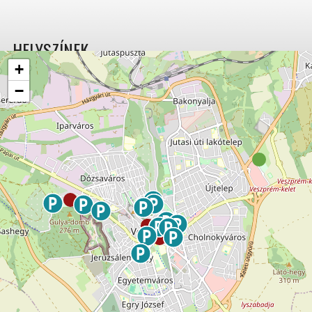
HELYSZÍNEK
+
−