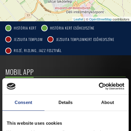
Leaflet
| ©
OpenStreetMap
contributors
HISTÓRIA KERT
HISTÓRIA KERT ESŐHELYSZÍNE
JEZSUITA TEMPLOM
JEZSUITA TEMPLOMKERT ESŐHELYSZÍNE
ROZÉ, RIZLING, JAZZ FESZTIVÁL
MOBIL APP
VESZPRÉMFEST
Consent
Details
About
TÖLTSE LE APPLIKÁCIÓNKAT, HOGY
ELSŐ KÉZBŐL ÉRTESÜLHESSEN
LEGFRISSEBB HÍREINKRŐL,
This website uses cookies
FELLÉPŐKRŐL, ESŐ ESETÉN