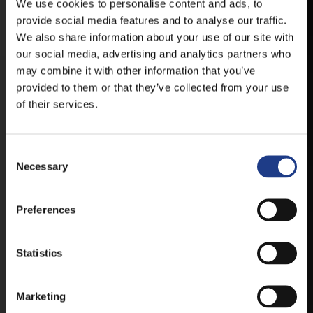
HELYSZÍNVÁLTOZÁSRÓL.
We use cookies to personalise content and ads, to
provide social media features and to analyse our traffic.
ELÉRHETŐ ANDROID ÉS IOS RENDSZEREKRE AZ
We also share information about your use of our site with
ISMERT HELYEKEN, VAGY IDE KATTINTVA :
our social media, advertising and analytics partners who
may combine it with other information that you’ve
provided to them or that they’ve collected from your use
ANDROID
of their services.
Consent Selection
IOS
Necessary
Preferences
Statistics
JEGYEK
Marketing