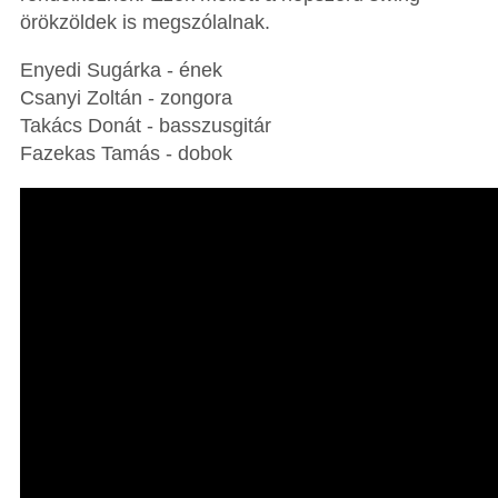
örökzöldek is megszólalnak.
Enyedi Sugárka - ének
Csanyi Zoltán - zongora
Takács Donát - basszusgitár
Fazekas Tamás - dobok