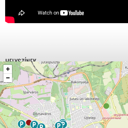
HELYSZÍNEK
+
−