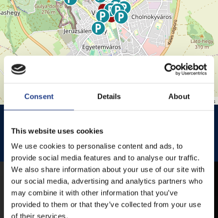
Consent
Details
About
Leaflet
| ©
OpenStreetMap
contributors
HISTÓRIA KERT
HISTÓRIA KERT ESŐHELYSZÍNE
This website uses cookies
JEZSUITA TEMPLOM
JEZSUITA TEMPLOMKERT ESŐHELYSZÍNE
We use cookies to personalise content and ads, to
ROZÉ, RIZLING, JAZZ FESZTIVÁL
provide social media features and to analyse our traffic.
We also share information about your use of our site with
our social media, advertising and analytics partners who
MOBIL APP
may combine it with other information that you’ve
provided to them or that they’ve collected from your use
of their services.