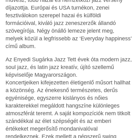
művész, több hazai és nemzetközi jazz verseny
díjazottja. Európai és USA turnékon, zenei
fesztiválokon szerepel hazai és külföldi
formációival, kiváló jazz zeneszerzők állandó
szövegírója. Négy önálló lemeze jelent meg,
melyek közül a legfrissebb az ‘Everyday happiness’
című album.
Az Enyedi Sugárka Jazz Tett évek óta modern jazz,
soul jazz, és latin jazz kreatív, újító szellemű
képviselője Magyarországon.
Koncertjeiken kifejezetten életigenlő műsort hallhat
a közönség. Az énekesnő természetes, derűs
egyénisége, egyszerre kislányos és nőies
karakterekkel megáldott hangszíne különleges
atmoszférát teremt. A saját kompozíciók nem titkolt
szándékkal az élet szépségét és az emberi
értékeket megerősítő mondanivalóval
rendelkeznek. Ezek mellett a népszerű swing