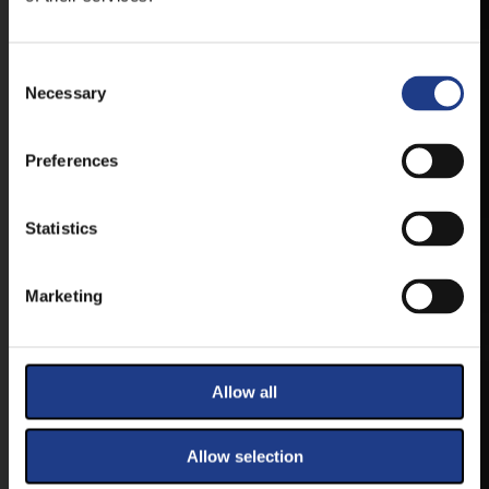
VESZPRÉMFEST
TÖLTSE LE APPLIKÁCIÓNKAT, HOGY
Consent Selection
ELSŐ KÉZBŐL ÉRTESÜLHESSEN
Necessary
LEGFRISSEBB HÍREINKRŐL,
FELLÉPŐKRŐL, ESŐ ESETÉN
HELYSZÍNVÁLTOZÁSRÓL.
Preferences
ELÉRHETŐ ANDROID ÉS IOS RENDSZEREKRE AZ
ISMERT HELYEKEN, VAGY IDE KATTINTVA :
Statistics
Marketing
ANDROID
Allow all
IOS
Allow selection