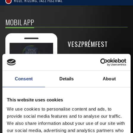
ROZÉ, RIZLING, JAZZ FESZTIVÁL
MOBIL APP
VESZPRÉMFEST
TÖLTSE LE APPLIKÁCIÓNKAT, HOGY
ELSŐ KÉZBŐL ÉRTESÜLHESSEN
LEGFRISSEBB HÍREINKRŐL,
FELLÉPŐKRŐL, ESŐ ESETÉN
Consent
Details
About
HELYSZÍNVÁLTOZÁSRÓL.
ELÉRHETŐ ANDROID ÉS IOS RENDSZEREKRE AZ
ISMERT HELYEKEN, VAGY IDE KATTINTVA :
This website uses cookies
We use cookies to personalise content and ads, to
provide social media features and to analyse our traffic.
ANDROID
We also share information about your use of our site with
our social media, advertising and analytics partners who