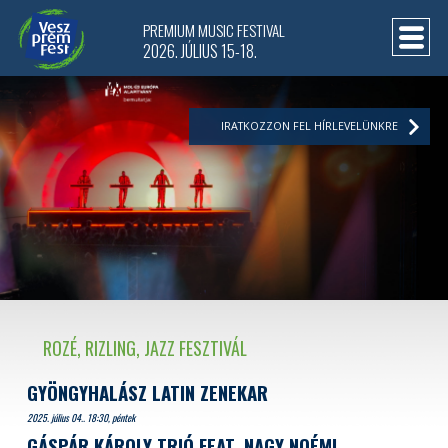
PREMIUM MUSIC FESTIVAL
2026. JÚLIUS 15-18.
IRATKOZZON FEL HÍRLEVELÜNKRE
ROZÉ, RIZLING, JAZZ FESZTIVÁL
GYÖNGYHALÁSZ LATIN ZENEKAR
2025. július 04.. 18:30, péntek
GÁSPÁR KÁROLY TRIÓ FEAT. NAGY NOÉMI