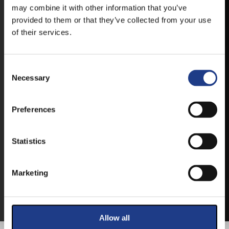
may combine it with other information that you’ve
provided to them or that they’ve collected from your use
IOS
of their services.
Consent Selection
Necessary
JEGYEK
Preferences
VEGYE MEG JEGYÉT
ONLINE!
Statistics
VÁLTSA MEG JEGYÉT ONLINE, BANKKÁRTYÁS
Marketing
FIZETÉSSEL!
A JEGYVÁSÁRLÁSI INFORMÁCIÓKAT ITT TALÁLJA.
Allow all