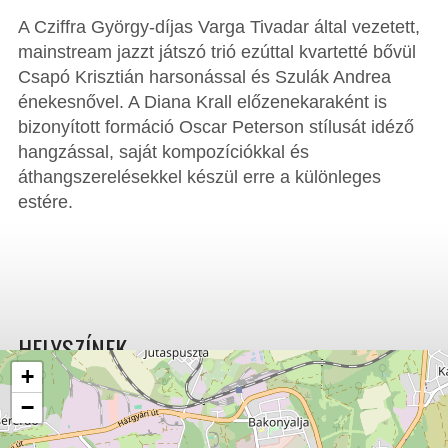
A Cziffra György-díjas Varga Tivadar által vezetett,
mainstream jazzt játszó trió ezúttal kvartetté bővül
Csapó Krisztián harsonással és Szulák Andrea
énekesnővel. A Diana Krall előzenekaraként is
bizonyított formáció Oscar Peterson stílusát idéző
hangzással, saját kompozíciókkal és
áthangszerelésekkel készül erre a különleges
estére.
HELYSZÍNEK
+
−