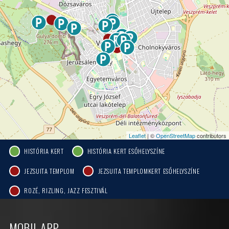
Leaflet
| ©
OpenStreetMap
contributors
HISTÓRIA KERT
HISTÓRIA KERT ESŐHELYSZÍNE
JEZSUITA TEMPLOM
JEZSUITA TEMPLOMKERT ESŐHELYSZÍNE
ROZÉ, RIZLING, JAZZ FESZTIVÁL
MOBIL APP