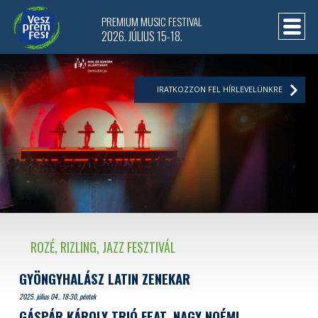
PREMIUM MUSIC FESTIVAL
2026. JÚLIUS 15-18.
IRATKOZZON FEL HÍRLEVELÜNKRE
ROZÉ, RIZLING, JAZZ FESZTIVÁL
GYÖNGYHALÁSZ LATIN ZENEKAR
2025. július 04.. 18:30, péntek
GÁSPÁR KÁROLY TRIÓ FEAT. NAGY NOÉMI