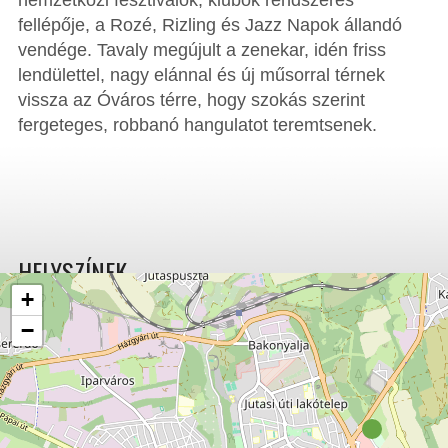
nemzetközi fesztiválok, klubok rendszeres
fellépője, a Rozé, Rizling és Jazz Napok állandó
vendége. Tavaly megújult a zenekar, idén friss
lendülettel, nagy elánnal és új műsorral térnek
vissza az Óváros térre, hogy szokás szerint
fergeteges, robbanó hangulatot teremtsenek.
HELYSZÍNEK
+
−