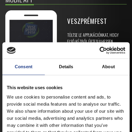
VESZPRÉMFEST
TÖLTSE LE APPLIKÁCIÓNKAT, HOGY
ELSŐ KÉZBŐL ÉRTESÜLHESSEN
LEGFRISSEBB HÍREINKRŐL,
FELLÉPŐKRŐL, ESŐ ESETÉN
HELYSZÍNVÁLTOZÁSRÓL.
Consent
Details
About
ELÉRHETŐ ANDROID ÉS IOS RENDSZEREKRE AZ
ISMERT HELYEKEN, VAGY IDE KATTINTVA :
This website uses cookies
We use cookies to personalise content and ads, to
ANDROID
provide social media features and to analyse our traffic.
We also share information about your use of our site with
our social media, advertising and analytics partners who
may combine it with other information that you’ve
IOS