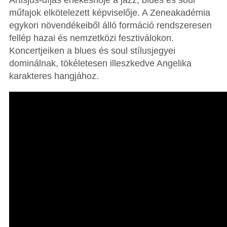
Artisjus-díjas énekesnője a jazz, blues és soul
műfajok elkötelezett képviselője. A Zeneakadémia
egykori növendékeiből álló formáció rendszeresen
fellép hazai és nemzetközi fesztiválokon.
Koncertjeiken a blues és soul stílusjegyei
dominálnak, tökéletesen illeszkedve Angelika
karakteres hangjához.