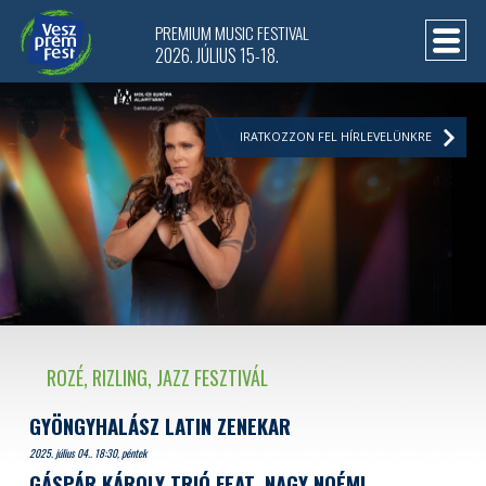
PREMIUM MUSIC FESTIVAL
2026. JÚLIUS 15-18.
IRATKOZZON FEL HÍRLEVELÜNKRE
ROZÉ, RIZLING, JAZZ FESZTIVÁL
GYÖNGYHALÁSZ LATIN ZENEKAR
2025. július 04.. 18:30, péntek
GÁSPÁR KÁROLY TRIÓ FEAT. NAGY NOÉMI