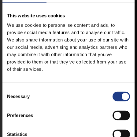
VESZPRÉMFEST
This website uses cookies
TÖLTSE LE APPLIKÁCIÓNKAT, HOGY
We use cookies to personalise content and ads, to
ELSŐ KÉZBŐL ÉRTESÜLHESSEN
provide social media features and to analyse our traffic.
LEGFRISSEBB HÍREINKRŐL,
We also share information about your use of our site with
FELLÉPŐKRŐL, ESŐ ESETÉN
our social media, advertising and analytics partners who
HELYSZÍNVÁLTOZÁSRÓL.
may combine it with other information that you’ve
ELÉRHETŐ ANDROID ÉS IOS RENDSZEREKRE AZ
provided to them or that they’ve collected from your use
ISMERT HELYEKEN, VAGY IDE KATTINTVA :
of their services.
ANDROID
Consent Selection
Necessary
Preferences
IOS
Statistics