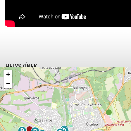
HELYSZÍNEK
+
−