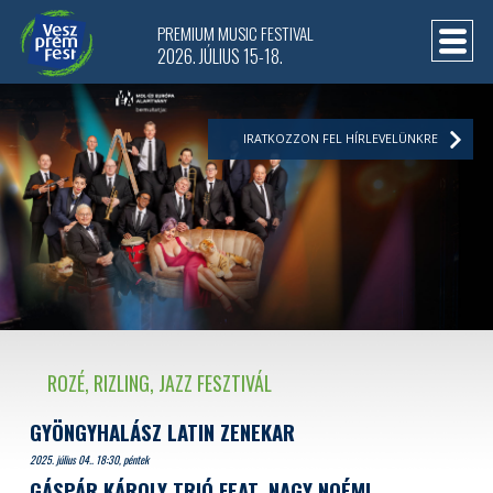
PREMIUM MUSIC FESTIVAL
2026. JÚLIUS 15-18.
IRATKOZZON FEL HÍRLEVELÜNKRE
ROZÉ, RIZLING, JAZZ FESZTIVÁL
GYÖNGYHALÁSZ LATIN ZENEKAR
2025. július 04.. 18:30, péntek
GÁSPÁR KÁROLY TRIÓ FEAT. NAGY NOÉMI