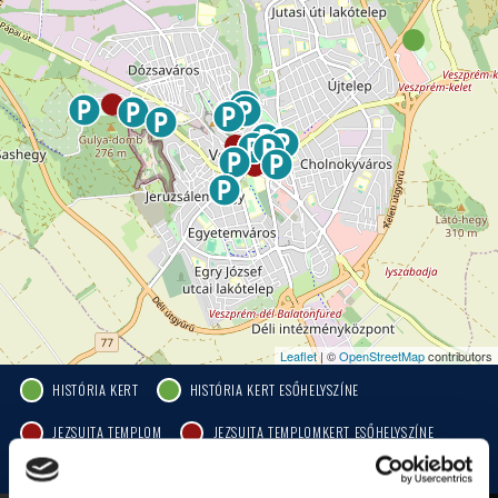
Leaflet
| ©
OpenStreetMap
contributors
HISTÓRIA KERT
HISTÓRIA KERT ESŐHELYSZÍNE
JEZSUITA TEMPLOM
JEZSUITA TEMPLOMKERT ESŐHELYSZÍNE
ROZÉ, RIZLING, JAZZ FESZTIVÁL