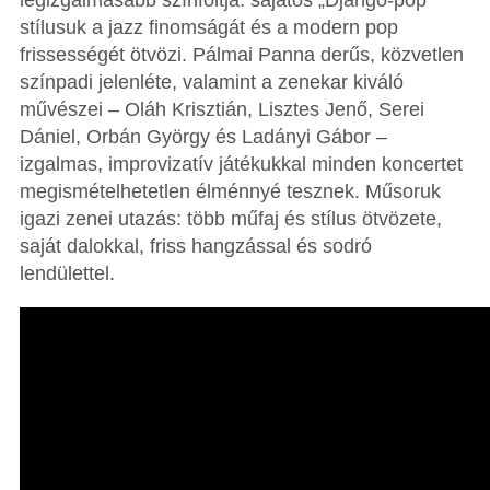
legizgalmasabb színfoltja: sajátos „Django-pop”
stílusuk a jazz finomságát és a modern pop
frissességét ötvözi. Pálmai Panna derűs, közvetlen
színpadi jelenléte, valamint a zenekar kiváló
művészei – Oláh Krisztián, Lisztes Jenő, Serei
Dániel, Orbán György és Ladányi Gábor –
izgalmas, improvizatív játékukkal minden koncertet
megismételhetetlen élménnyé tesznek. Műsoruk
igazi zenei utazás: több műfaj és stílus ötvözete,
saját dalokkal, friss hangzással és sodró
lendülettel.