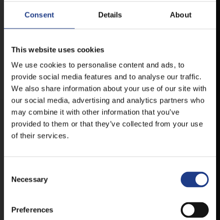
Consent
Details
About
MOBIL APP
This website uses cookies
VESZPRÉMFEST
We use cookies to personalise content and ads, to
provide social media features and to analyse our traffic.
TÖLTSE LE APPLIKÁCIÓNKAT, HOGY
We also share information about your use of our site with
ELSŐ KÉZBŐL ÉRTESÜLHESSEN
our social media, advertising and analytics partners who
LEGFRISSEBB HÍREINKRŐL,
may combine it with other information that you’ve
FELLÉPŐKRŐL, ESŐ ESETÉN
provided to them or that they’ve collected from your use
HELYSZÍNVÁLTOZÁSRÓL.
of their services.
ELÉRHETŐ ANDROID ÉS IOS RENDSZEREKRE AZ
ISMERT HELYEKEN, VAGY IDE KATTINTVA :
Consent Selection
Necessary
ANDROID
Preferences