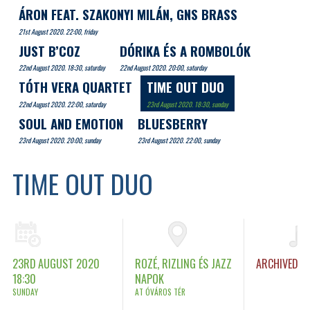
ÁRON FEAT. SZAKONYI MILÁN, GNS BRASS
21st August 2020. 22:00, friday
JUST B’COZ
DÓRIKA ÉS A ROMBOLÓK
22nd August 2020. 18:30, saturday
22nd August 2020. 20:00, saturday
TÓTH VERA QUARTET
TIME OUT DUO
22nd August 2020. 22:00, saturday
23rd August 2020. 18:30, sunday
SOUL AND EMOTION
BLUESBERRY
23rd August 2020. 20:00, sunday
23rd August 2020. 22:00, sunday
TIME OUT DUO
23RD AUGUST 2020
ROZÉ, RIZLING ÉS JAZZ
ARCHIVED
18:30
NAPOK
SUNDAY
AT ÓVÁROS TÉR