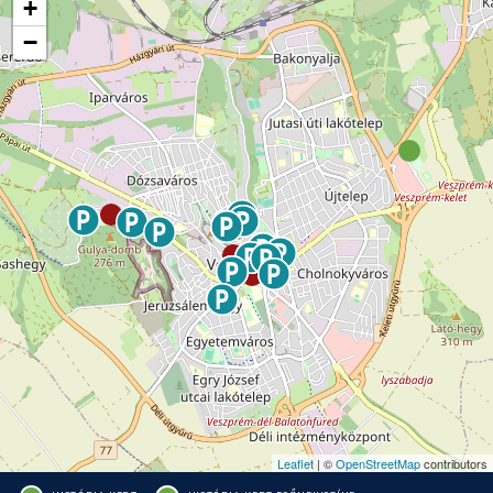
+
−
Leaflet
| ©
OpenStreetMap
contributors