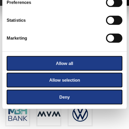
Preferences
MAIN SPONSOR
Statistics
Marketing
Allow all
Allow selection
PRIMARY SPONSORS
Deny