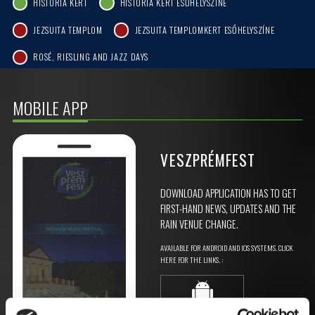
HISTÓRIA KERT
HISTÓRIA KERT ESŐHELYSZÍNE
JEZSUITA TEMPLOM
JEZSUITA TEMPLOMKERT ESŐHELYSZÍNE
ROSÉ, RIESLING AND JAZZ DAYS
MOBILE APP
VESZPRÉMFEST
DOWNLOAD APPLICATION HAS TO GET
FIRST-HAND NEWS, UPDATES AND THE
RAIN VENUE CHANGE.
AVAILABLE FOR ANDROID AND IOS SYSTEMS. CLICK
HERE FOR THE LINKS. :
ANDROID