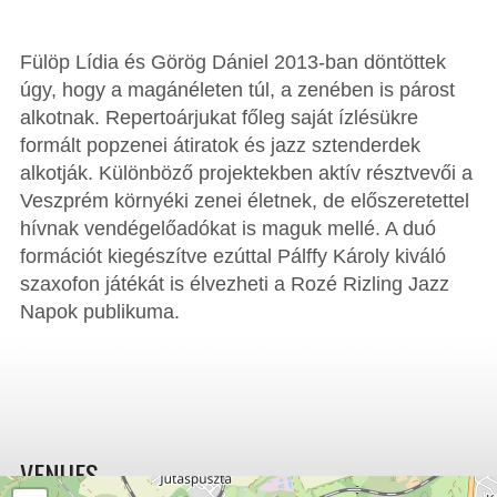
Fülöp Lídia és Görög Dániel 2013-ban döntöttek
úgy, hogy a magánéleten túl, a zenében is párost
alkotnak. Repertoárjukat főleg saját ízlésükre
formált popzenei átiratok és jazz sztenderdek
alkotják. Különböző projektekben aktív résztvevői a
Veszprém környéki zenei életnek, de előszeretettel
hívnak vendégelőadókat is maguk mellé. A duó
formációt kiegészítve ezúttal Pálffy Károly kiváló
szaxofon játékát is élvezheti a Rozé Rizling Jazz
Napok publikuma.
VENUES