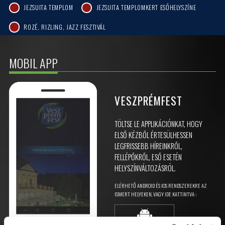
JEZSUITA TEMPLOM
JEZSUITA TEMPLOMKERT ESŐHELYSZÍNE
ROZÉ, RIZLING, JAZZ FESZTIVÁL
MOBIL APP
VESZPRÉMFEST
TÖLTSE LE APPLIKÁCIÓNKAT, HOGY
ELSŐ KÉZBŐL ÉRTESÜLHESSEN
LEGFRISSEBB HÍREINKRŐL,
FELLÉPŐKRŐL, ESŐ ESETÉN
HELYSZÍNVÁLTOZÁSRÓL.
ELÉRHETŐ ANDROID ÉS IOS RENDSZEREKRE AZ
ISMERT HELYEKEN, VAGY IDE KATTINTVA :