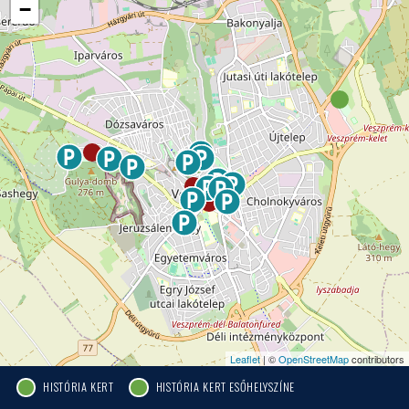
−
Leaflet
| ©
OpenStreetMap
contributors
HISTÓRIA KERT
HISTÓRIA KERT ESŐHELYSZÍNE