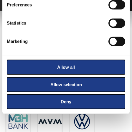
Preferences
FŐTÁMOGATÓNK
Statistics
Marketing
Allow all
Allow selection
KIEMELT TÁMOGATÓINK
Deny