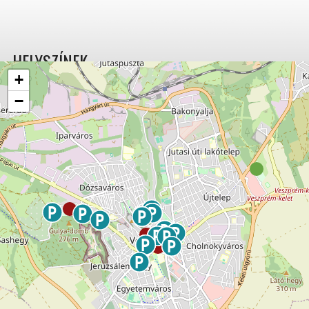
HELYSZÍNEK
+
−