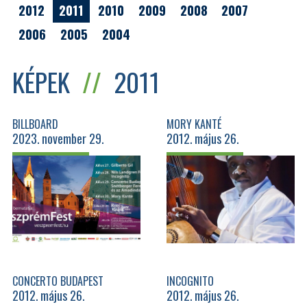
2012
2011
2010
2009
2008
2007
2006
2005
2004
KÉPEK
//
2011
BILLBOARD
MORY KANTÉ
2023. november 29.
2012. május 26.
CONCERTO BUDAPEST
INCOGNITO
2012. május 26.
2012. május 26.
SNÉTBERGER FERENCCEL ÉS AZ