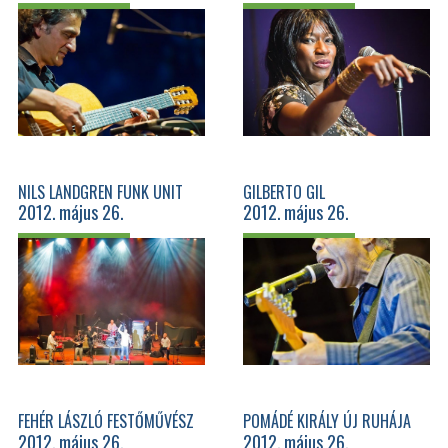
AMADINDÁVAL
NILS LANDGREN FUNK UNIT
GILBERTO GIL
2012. május 26.
2012. május 26.
FEHÉR LÁSZLÓ FESTŐMŰVÉSZ
POMÁDÉ KIRÁLY ÚJ RUHÁJA
2012. május 26.
2012. május 26.
ÉS JANDÓ JENŐ