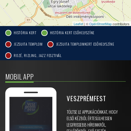
Leaflet
| ©
OpenStreetMap
contributors
HISTÓRIA KERT
HISTÓRIA KERT ESŐHELYSZÍNE
JEZSUITA TEMPLOM
JEZSUITA TEMPLOMKERT ESŐHELYSZÍNE
ROZÉ, RIZLING, JAZZ FESZTIVÁL
MOBIL APP
VESZPRÉMFEST
TÖLTSE LE APPLIKÁCIÓNKAT, HOGY
ELSŐ KÉZBŐL ÉRTESÜLHESSEN
LEGFRISSEBB HÍREINKRŐL,