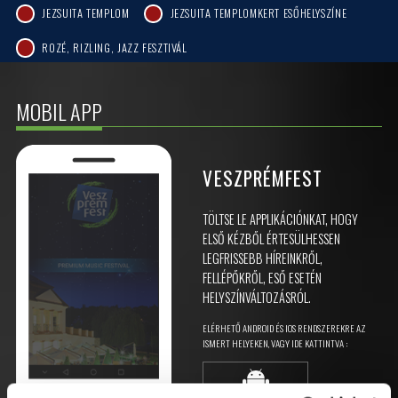
JEZSUITA TEMPLOM
JEZSUITA TEMPLOMKERT ESŐHELYSZÍNE
ROZÉ, RIZLING, JAZZ FESZTIVÁL
MOBIL APP
VESZPRÉMFEST
TÖLTSE LE APPLIKÁCIÓNKAT, HOGY
ELSŐ KÉZBŐL ÉRTESÜLHESSEN
LEGFRISSEBB HÍREINKRŐL,
FELLÉPŐKRŐL, ESŐ ESETÉN
HELYSZÍNVÁLTOZÁSRÓL.
ELÉRHETŐ ANDROID ÉS IOS RENDSZEREKRE AZ
ISMERT HELYEKEN, VAGY IDE KATTINTVA :