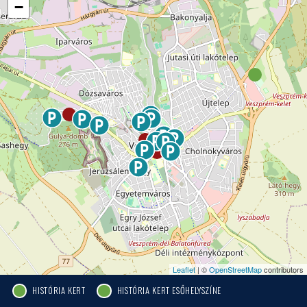
−
Leaflet
| ©
OpenStreetMap
contributors
HISTÓRIA KERT
HISTÓRIA KERT ESŐHELYSZÍNE