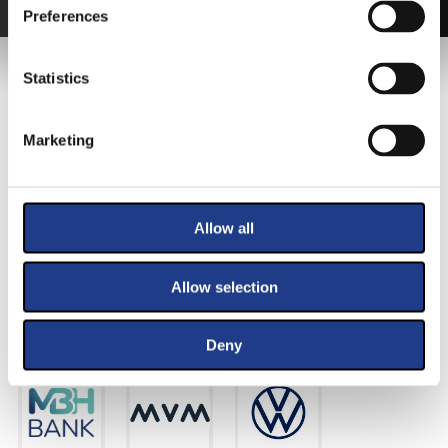
Preferences
FŐTÁMOGATÓNK
Statistics
Marketing
Allow all
Allow selection
KIEMELT TÁMOGATÓINK
Deny