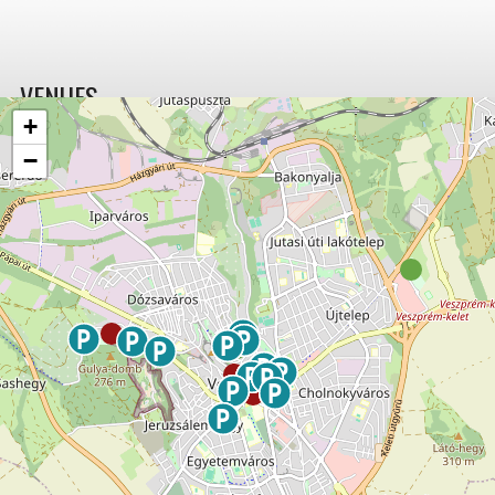
VENUES
+
−