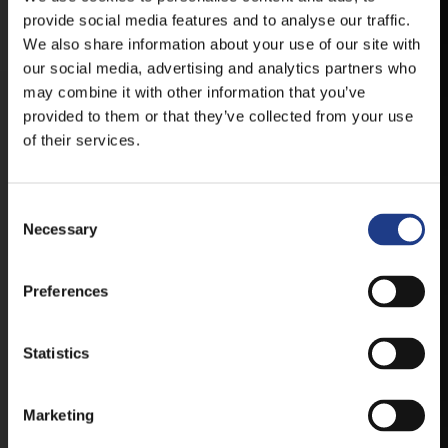
provide social media features and to analyse our traffic.
AVAILABLE FOR ANDROID AND IOS SYSTEMS. CLICK
HERE FOR THE LINKS. :
We also share information about your use of our site with
our social media, advertising and analytics partners who
may combine it with other information that you’ve
ANDROID
provided to them or that they’ve collected from your use
of their services.
Consent Selection
IOS
Necessary
Preferences
TICKETS
Statistics
Marketing
BUY YOUR TICKET ONLINE