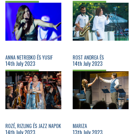
LÁNYSZOBÁMBÓL
ANNA NETREBKO ÉS YUSIF
ROST ANDREA ÉS
14th July 2023
14th July 2023
EYVAZOV
PUSZTASZERI KORNÉL - A DÍVA
ÉS A FÉRFI(AK)
ROZÉ, RIZLING ÉS JAZZ NAPOK
MARIZA
14th July 2023
13th July 2023