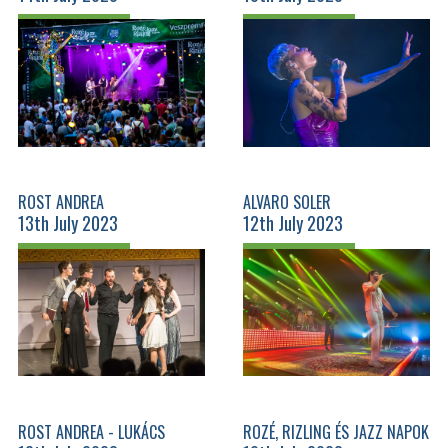
ROST ANDREA
ALVARO SOLER
13th July 2023
12th July 2023
MESTERKURZUS NÖVENDÉK
KONCERT
ROST ANDREA - LUKÁCS
ROZÉ, RIZLING ÉS JAZZ NAPOK