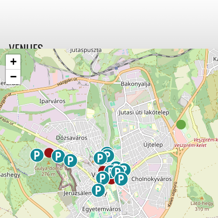
VENUES
+
−