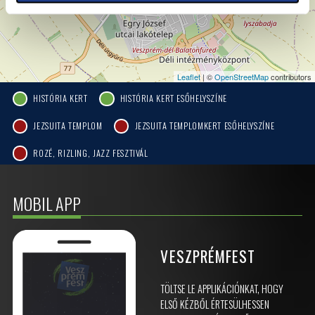
Leaflet
| ©
OpenStreetMap
contributors
HISTÓRIA KERT
HISTÓRIA KERT ESŐHELYSZÍNE
JEZSUITA TEMPLOM
JEZSUITA TEMPLOMKERT ESŐHELYSZÍNE
ROZÉ, RIZLING, JAZZ FESZTIVÁL
MOBIL APP
VESZPRÉMFEST
TÖLTSE LE APPLIKÁCIÓNKAT, HOGY
ELSŐ KÉZBŐL ÉRTESÜLHESSEN