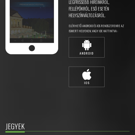
LEGFRISSEBB HÍREINKRŐL,
FELLÉPŐKRŐL, ESŐ ESETÉN
HELYSZÍNVÁLTOZÁSRÓL.
ELÉRHETŐ ANDROID ÉS IOS RENDSZEREKRE AZ
ISMERT HELYEKEN, VAGY IDE KATTINTVA :
ANDROID
IOS
JEGYEK