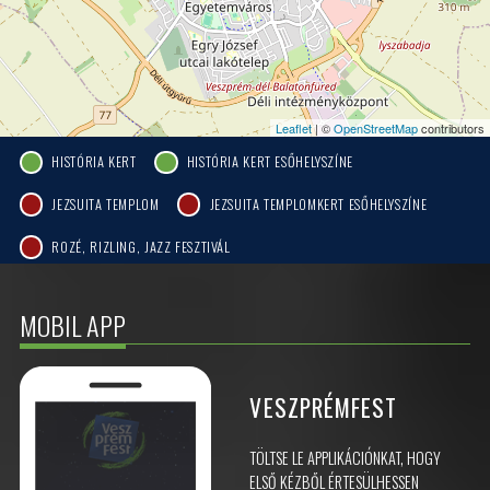
Leaflet
| ©
OpenStreetMap
contributors
HISTÓRIA KERT
HISTÓRIA KERT ESŐHELYSZÍNE
JEZSUITA TEMPLOM
JEZSUITA TEMPLOMKERT ESŐHELYSZÍNE
ROZÉ, RIZLING, JAZZ FESZTIVÁL
MOBIL APP
VESZPRÉMFEST
TÖLTSE LE APPLIKÁCIÓNKAT, HOGY
ELSŐ KÉZBŐL ÉRTESÜLHESSEN