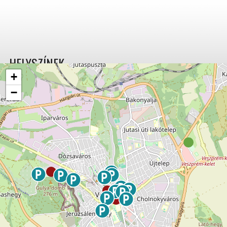
HELYSZÍNEK
+
−