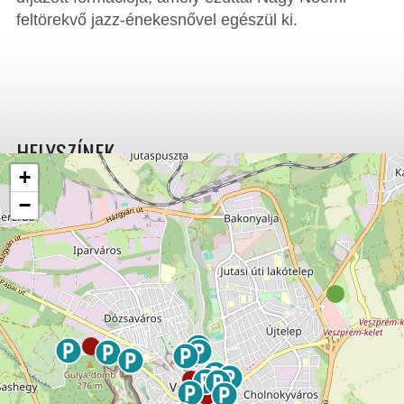
feltörekvő jazz-énekesnővel egészül ki.
HELYSZÍNEK
+
−