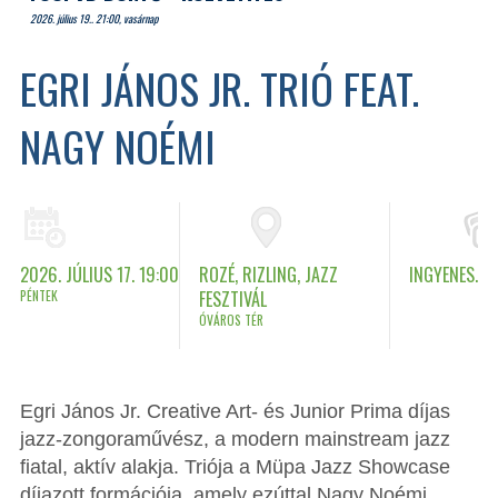
2026. július 19.. 21:00, vasárnap
EGRI JÁNOS JR. TRIÓ FEAT.
NAGY NOÉMI
2026. JÚLIUS 17. 19:00
ROZÉ, RIZLING, JAZZ
INGYENES.
PÉNTEK
FESZTIVÁL
ÓVÁROS TÉR
Egri János Jr. Creative Art- és Junior Prima díjas
jazz-zongoraművész, a modern mainstream jazz
fiatal, aktív alakja. Triója a Müpa Jazz Showcase
díjazott formációja, amely ezúttal Nagy Noémi