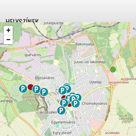
HELYSZÍNEK
+
−