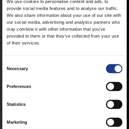
HELYSZÍNVÁLTOZÁSRÓL.
We use cookies to personalise content and ads, to
provide social media features and to analyse our traffic.
ELÉRHETŐ ANDROID ÉS IOS RENDSZEREKRE AZ
We also share information about your use of our site with
ISMERT HELYEKEN, VAGY IDE KATTINTVA :
our social media, advertising and analytics partners who
may combine it with other information that you’ve
provided to them or that they’ve collected from your use
ANDROID
of their services.
Consent Selection
IOS
Necessary
Preferences
Statistics
JEGYEK
Marketing