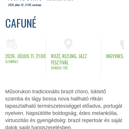
2026. július 19.. 21:00, vasárnap
CAFUNÉ
2026. JÚLIUS 11. 21:00
ROZÉ, RIZLING, JAZZ
INGYENES.
SZOMBAT
FESZTIVÁL
ÓVÁROS TÉR
Műsorukon tradicionális brazil choro, lüktető
szamba és lágy bossa nova hallható ritkán
tapasztalható természetességgel előadva, portugál
nyelven. Napsütötte boldogság, édes melankólia,
virtuozitás és gyengédség: brazil repertoár és saját
dalok saját hangszerelésben.