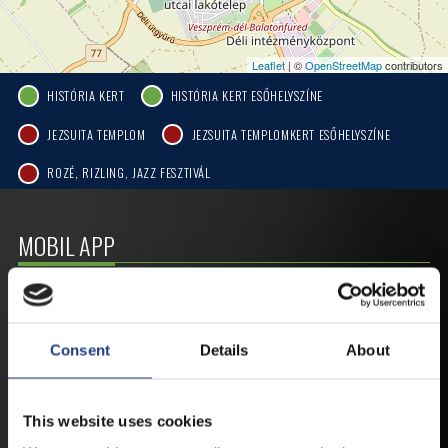
Leaflet
| ©
OpenStreetMap
contributors
HISTÓRIA KERT
HISTÓRIA KERT ESŐHELYSZÍNE
JEZSUITA TEMPLOM
JEZSUITA TEMPLOMKERT ESŐHELYSZÍNE
ROZÉ, RIZLING, JAZZ FESZTIVÁL
MOBIL APP
VESZPRÉMFEST
Consent
Details
About
TÖLTSE LE APPLIKÁCIÓNKAT, HOGY
ELSŐ KÉZBŐL ÉRTESÜLHESSEN
LEGFRISSEBB HÍREINKRŐL,
This website uses cookies
FELLÉPŐKRŐL, ESŐ ESETÉN