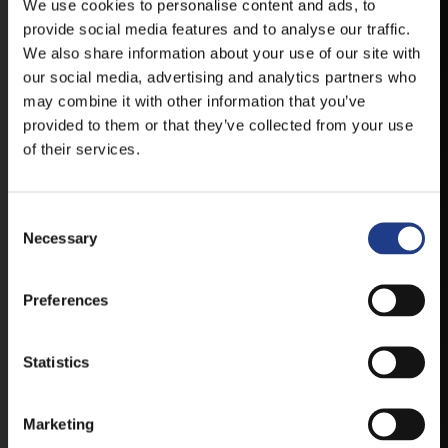
HELYSZÍNVÁLTOZÁSRÓL.
We use cookies to personalise content and ads, to
provide social media features and to analyse our traffic.
ELÉRHETŐ ANDROID ÉS IOS RENDSZEREKRE AZ
We also share information about your use of our site with
ISMERT HELYEKEN, VAGY IDE KATTINTVA :
our social media, advertising and analytics partners who
may combine it with other information that you’ve
provided to them or that they’ve collected from your use
ANDROID
of their services.
Consent Selection
IOS
Necessary
Preferences
Statistics
JEGYEK
Marketing