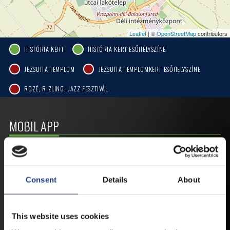
Leaflet
| ©
OpenStreetMap
contributors
HISTÓRIA KERT
HISTÓRIA KERT ESŐHELYSZÍNE
JEZSUITA TEMPLOM
JEZSUITA TEMPLOMKERT ESŐHELYSZÍNE
ROZÉ, RIZLING, JAZZ FESZTIVÁL
MOBIL APP
VESZPRÉMFEST
Consent
Details
About
TÖLTSE LE APPLIKÁCIÓNKAT, HOGY
ELSŐ KÉZBŐL ÉRTESÜLHESSEN
LEGFRISSEBB HÍREINKRŐL,
This website uses cookies
FELLÉPŐKRŐL, ESŐ ESETÉN