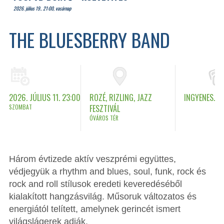
2026. július 19.. 21:00, vasárnap
THE BLUESBERRY BAND
2026. JÚLIUS 11. 23:00
ROZÉ, RIZLING, JAZZ
INGYENES.
SZOMBAT
FESZTIVÁL
ÓVÁROS TÉR
Három évtizede aktív veszprémi együttes,
védjegyük a rhythm and blues, soul, funk, rock és
rock and roll stílusok eredeti keveredéséből
kialakított hangzásvilág. Műsoruk változatos és
energiától telített, amelynek gerincét ismert
világslágerek adják.