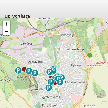
HELYSZÍNEK
+
−