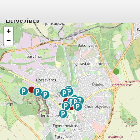
HELYSZÍNEK
+
−