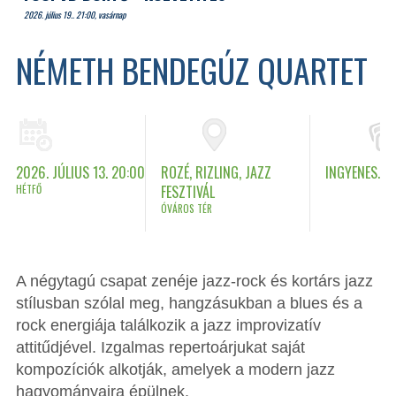
2026. július 19.. 21:00, vasárnap
NÉMETH BENDEGÚZ QUARTET
2026. JÚLIUS 13. 20:00
ROZÉ, RIZLING, JAZZ
INGYENES.
HÉTFŐ
FESZTIVÁL
ÓVÁROS TÉR
A négytagú csapat zenéje jazz-rock és kortárs jazz
stílusban szólal meg, hangzásukban a blues és a
rock energiája találkozik a jazz improvizatív
attitűdjével. Izgalmas repertoárjukat saját
kompozíciók alkotják, amelyek a modern jazz
hagyományaira épülnek.