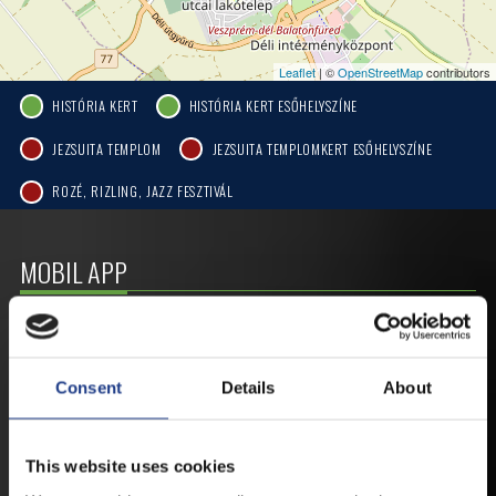
Leaflet
| ©
OpenStreetMap
contributors
HISTÓRIA KERT
HISTÓRIA KERT ESŐHELYSZÍNE
JEZSUITA TEMPLOM
JEZSUITA TEMPLOMKERT ESŐHELYSZÍNE
ROZÉ, RIZLING, JAZZ FESZTIVÁL
MOBIL APP
VESZPRÉMFEST
Consent
Details
About
TÖLTSE LE APPLIKÁCIÓNKAT, HOGY
ELSŐ KÉZBŐL ÉRTESÜLHESSEN
LEGFRISSEBB HÍREINKRŐL,
This website uses cookies
FELLÉPŐKRŐL, ESŐ ESETÉN