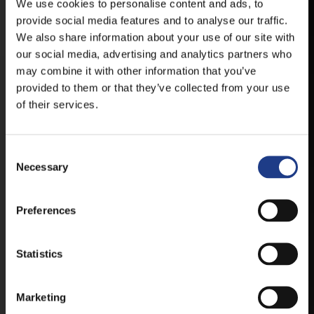
HELYSZÍNVÁLTOZÁSRÓL.
We use cookies to personalise content and ads, to
provide social media features and to analyse our traffic.
ELÉRHETŐ ANDROID ÉS IOS RENDSZEREKRE AZ
We also share information about your use of our site with
ISMERT HELYEKEN, VAGY IDE KATTINTVA :
our social media, advertising and analytics partners who
may combine it with other information that you’ve
provided to them or that they’ve collected from your use
ANDROID
of their services.
Consent Selection
IOS
Necessary
Preferences
Statistics
JEGYEK
Marketing