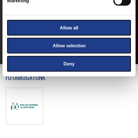
Marketing
VEGYE MEG JEGYÉT
ONLINE!
Allow all
VÁLTSA MEG JEGYÉT ONLINE, BANKKÁRTYÁS
FIZETÉSSEL!
Allow selection
A JEGYVÁSÁRLÁSI INFORMÁCIÓKAT ITT TALÁLJA.
Deny
FŐTÁMOGATÓNK