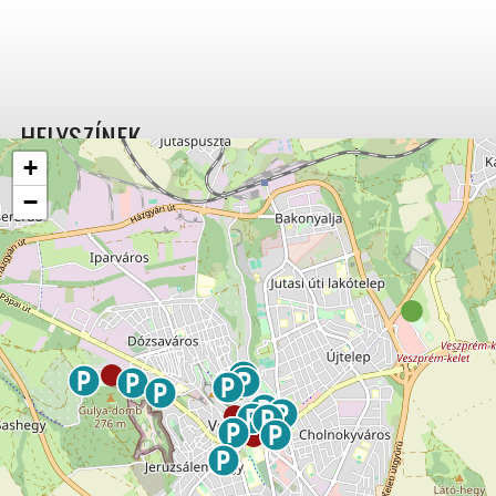
HELYSZÍNEK
+
−