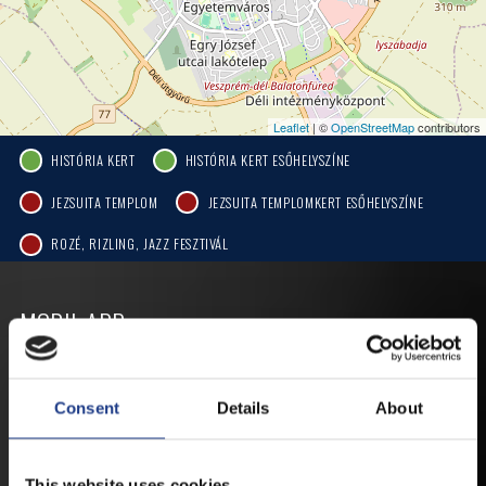
Leaflet
| ©
OpenStreetMap
contributors
HISTÓRIA KERT
HISTÓRIA KERT ESŐHELYSZÍNE
JEZSUITA TEMPLOM
JEZSUITA TEMPLOMKERT ESŐHELYSZÍNE
ROZÉ, RIZLING, JAZZ FESZTIVÁL
MOBIL APP
VESZPRÉMFEST
Consent
Details
About
TÖLTSE LE APPLIKÁCIÓNKAT, HOGY
ELSŐ KÉZBŐL ÉRTESÜLHESSEN
This website uses cookies