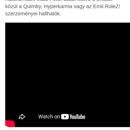
közül a Quimby, Hyperkarma vagy az Emil.RuleZ!
szerzeményei hallhatók.