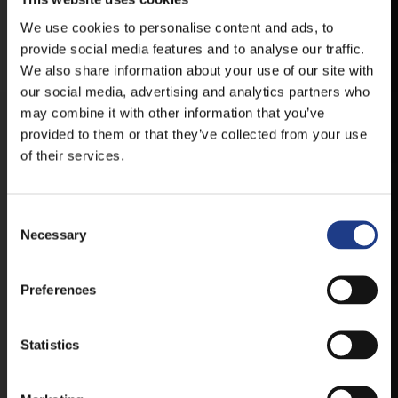
LEGFRISSEBB HÍREINKRŐL,
We use cookies to personalise content and ads, to
FELLÉPŐKRŐL, ESŐ ESETÉN
provide social media features and to analyse our traffic.
HELYSZÍNVÁLTOZÁSRÓL.
We also share information about your use of our site with
ELÉRHETŐ ANDROID ÉS IOS RENDSZEREKRE AZ
our social media, advertising and analytics partners who
ISMERT HELYEKEN, VAGY IDE KATTINTVA :
may combine it with other information that you’ve
provided to them or that they’ve collected from your use
of their services.
ANDROID
Consent Selection
Necessary
IOS
Preferences
Statistics
JEGYEK