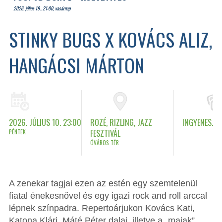
2026. július 19.. 21:00, vasárnap
STINKY BUGS X KOVÁCS ALIZ,
HANGÁCSI MÁRTON
2026. JÚLIUS 10. 23:00
ROZÉ, RIZLING, JAZZ
INGYENES.
PÉNTEK
FESZTIVÁL
ÓVÁROS TÉR
A zenekar tagjai ezen az estén egy szemtelenül
fiatal énekesnővel és egy igazi rock and roll arccal
lépnek színpadra. Repertoárjukon Kovács Kati,
Katona Klári, Máté Péter dalai, illetve a „maiak”